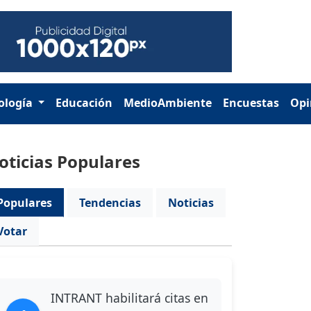
ología
Educación
MedioAmbiente
Encuestas
Opi
oticias Populares
Populares
Tendencias
Noticias
Votar
INTRANT habilitará citas en