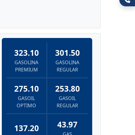
323.10
301.50
GASOLINA
GASOLINA
PREMIUM
REGULAR
275.10
253.80
GASOIL
GASOIL
OPTIMO
REGULAR
43.97
137.20
GAS