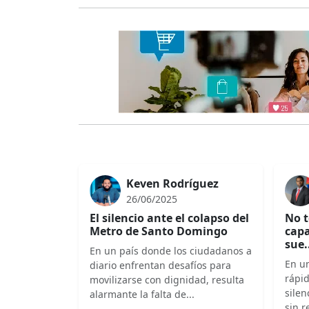
Keven Rodríguez
26/06/2025
El silencio ante el colapso del
No t
Metro de Santo Domingo
capa
sue.
En un país donde los ciudadanos a
En un
diario enfrentan desafíos para
rápi
movilizarse con dignidad, resulta
silen
alarmante la falta de...
sin r