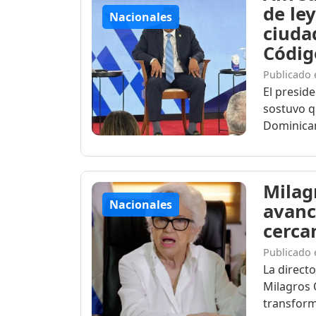
de le
Nacionales
ciuda
Código
Publicado 
El presid
sostuvo q
Dominican
Milag
Nacionales
avanc
cerca
Publicado 
La direct
Milagros 
transforma