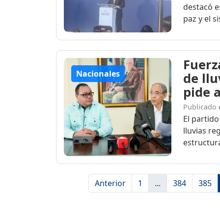
destacó es
paz y el si
Fuerz
Nacionales
de llu
pide 
Publicado 
El partido
lluvias re
estructura
Anterior
1
...
384
385