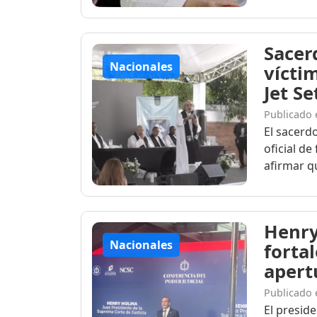
Sacerd
Nacionales
vícti
Jet Se
Publicado 
El sacerdo
oficial de
afirmar qu
Henry
Nacionales
fortal
apert
Publicado 
El preside