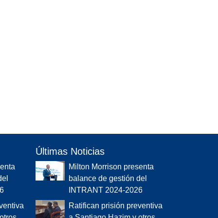
Últimas Noticias
senta
Milton Morrison presenta
del
balance de gestión del
6
INTRANT 2024-2026
eventiva
Ratifican prisión preventiva
otros
a Santiago Hazim y otros