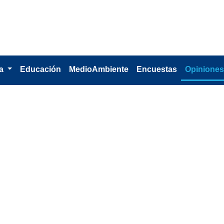
ía
Educación
MedioAmbiente
Encuestas
Opinione