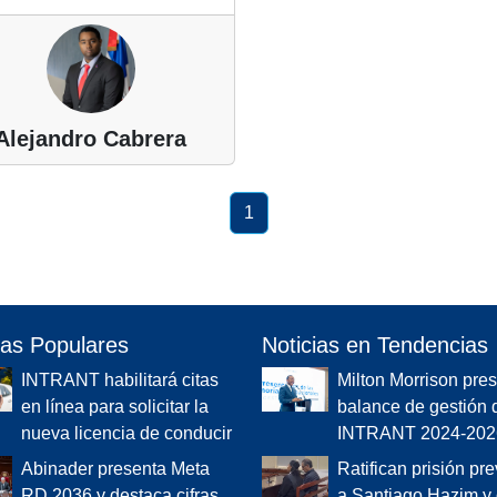
Alejandro Cabrera
1
ias Populares
Noticias en Tendencias
INTRANT habilitará citas
Milton Morrison pre
en línea para solicitar la
balance de gestión 
nueva licencia de conducir
INTRANT 2024-202
Abinader presenta Meta
Ratifican prisión pr
RD 2036 y destaca cifras
a Santiago Hazim y 