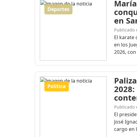
María
Deportes
conqu
en Sa
Publicado 
El karate 
en los Ju
2026, con 
Paliza
Política
2028:
conte
Publicado 
El presid
José Igna
cargo en l