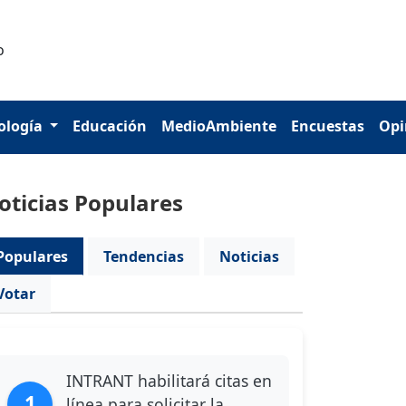
ología
Educación
MedioAmbiente
Encuestas
Opi
oticias Populares
Populares
Tendencias
Noticias
Votar
INTRANT habilitará citas en
1
línea para solicitar la