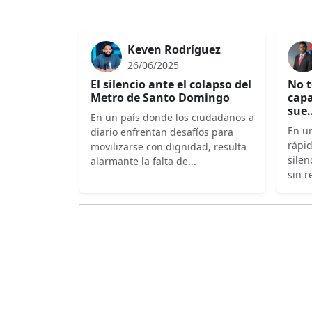
Keven Rodríguez
26/06/2025
El silencio ante el colapso del
No t
Metro de Santo Domingo
capa
sue.
En un país donde los ciudadanos a
En un
diario enfrentan desafíos para
rápi
movilizarse con dignidad, resulta
silen
alarmante la falta de...
sin r