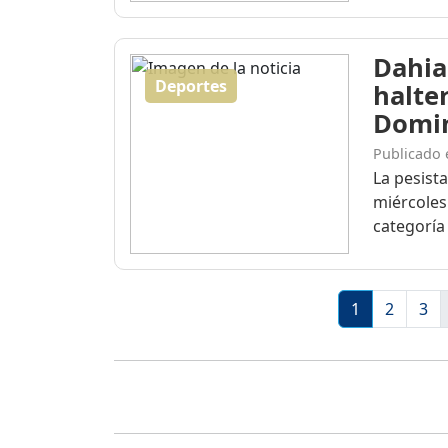
Dahia
Deportes
halte
Domi
Publicado 
La pesist
miércoles
categoría 
1
2
3