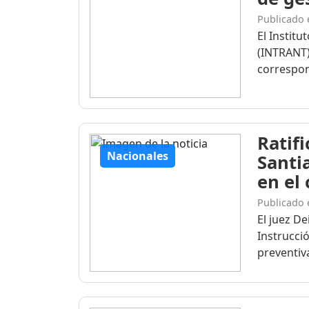
Publicado 
El Institu
(INTRANT)
correspon
Ratif
Nacionales
Santi
en el
Publicado 
El juez D
Instrucció
preventiva