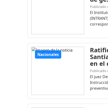
Publicado 
El Institu
(INTRANT)
correspon
Ratif
Nacionales
Santi
en el
Publicado 
El juez D
Instrucció
preventiva