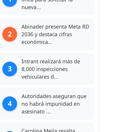
nueva...
Abinader presenta Meta RD
2
2036 y destaca cifras
económica...
Intrant realizará más de
3
8,000 inspecciones
vehiculares d...
Autoridades aseguran que
4
no habrá impunidad en
asesinato ...
Carolina Mejía resalta