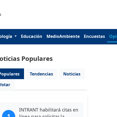
ología
Educación
MedioAmbiente
Encuestas
Opi
oticias Populares
Populares
Tendencias
Noticias
Votar
INTRANT habilitará citas en
1
línea para solicitar la