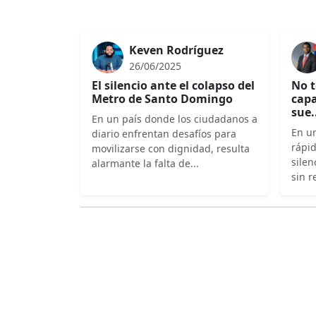
Keven Rodríguez
26/06/2025
El silencio ante el colapso del
No t
Metro de Santo Domingo
capa
sue.
En un país donde los ciudadanos a
En un
diario enfrentan desafíos para
rápi
movilizarse con dignidad, resulta
silen
alarmante la falta de...
sin r