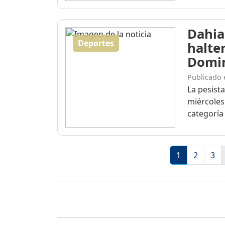
Dahia
Deportes
halte
Domi
Publicado 
La pesist
miércoles
categoría 
1
2
3