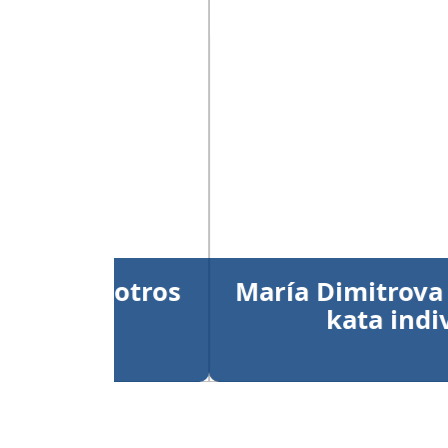
Anterior
María Dimitrova y Larry
kata individual
Publicado el