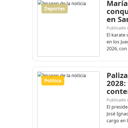
María
Deportes
conqu
en Sa
Publicado 
El karate 
en los Ju
2026, con 
Paliza
Política
2028:
conte
Publicado 
El presid
José Igna
cargo en l