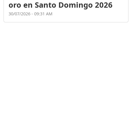
CUANDO LA AMBICIÓN SE
CONVIERTE EN
CORRUPCIÓN....
Duración: 11m 19s
MINISTRO DE JUSTICIA EN
RD; ¿ NECESIDAD REAL O
MÁS BUROCRACIA?
Duración: 50m 45s
El poder de la oratoria en
la era digital | Entrevista
con Jenny Rivera
Duración: 21m 10s
"NO SOY POLITICO DE 6
MESES : NEYBA NECESITA
UN NUEVO PERFIL EN LA