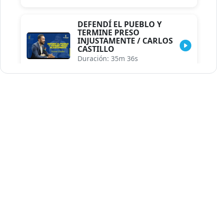
INJUSTAMENTE / CARLOS
CASTILLO
Duración: 35m 36s
INDISCRECIONES DEL
ASESOR DEL PRESIDENTE /
CAROLINA MEJIA MAL
POSICIONADA EN LA
ENCUESTA DE ACD
Duración: 17m 30s
LA VERDADERA REFORMA
EDUCATIVA.../JHOSERAND
HERASME
Duración: 8m 30s
BREILLEY PERALTA: SDE
RECLAMA NUEVA
GENERACIÓN POLÍTICA