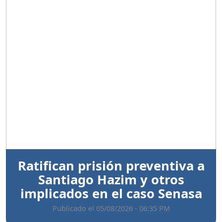
Anterior
Sigui
Ratifican prisión preventiva a
Santiago Hazim y otros
implicados en el caso Senasa
Publicado el 05/08/2026 - 06:35 PM