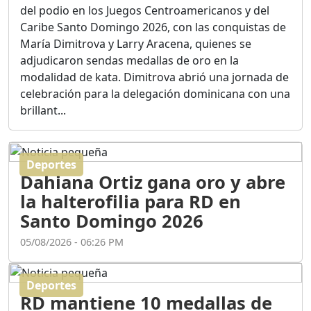
adjudicaron sendas medallas de oro en la
ASÍ NACIÓ BAHORUCO:
modalidad de kata. Dimitrova abrió una jornada de
FUNDACIÓN, ORIGEN Y
celebración para la delegación dominicana con una
DESARROLLO / EDWIN
ACOSTA SUAREZ
brillant...
Duración: 1h 6m 55s
Deportes
¿PODRÁ LA CANDIDATURA
Dahiana Ortiz gana oro y abre
DE GONZALO CASTILLO
FRENAR LA HEMORRAGIA
la halterofilia para RD en
DEL P.L.D ?
Santo Domingo 2026
Duración: 28m 57s
05/08/2026 - 06:26 PM
GRECO HERASME Y SUS
PREMONICIONES SOBRE
Deportes
EL PANORAMA POLITICO
RD mantiene 10 medallas de
NACIONAL E
oro en Santo Domingo 2026
INTERNACIONAL
Duración: 47m 29s
30/07/2026 - 09:31 AM