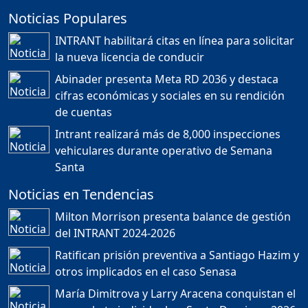
Duración: 24m 35s
la nueva licencia de conducir
Abinader presenta Meta RD 2036 y destaca
cifras económicas y sociales en su rendición
JORGE R. BAUGER: REP.
de cuentas
DOM. PUEDE IR AL
MUNDIAL; HABLA DE
Intrant realizará más de 8,000 inspecciones
MESSI, MARADONA Y SU
PASIÓN AL FUTBOL EN RD
vehiculares durante operativo de Semana
Duración: 1h 28m 49s
Santa
Noticias en Tendencias
Socavón avanza ,
Milton Morrison presenta balance de gestión
carretera las cañitas
del INTRANT 2024-2026
detenida, Bahoruco
provincia ecoturistica
Ratifican prisión preventiva a Santiago Hazim y
Duración: 42m 11s
otros implicados en el caso Senasa
María Dimitrova y Larry Aracena conquistan el
oro en kata individual en Santo Domingo 2026
Población a gritos por los
apagones
Últimas Noticias
Duración: 59m 40s