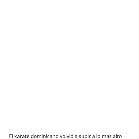
UNA VOZ CON PROPÓSITO
/ ONANEY MENDEZ DESDE
TUTILAPIA.
Duración: 26m 0s
"¡SAN JUAN NO QUIERE
ORO' ESTA ES LA RAZÓN !
Duración: 12m 26s
GOBIERNO PERDIDO :SIN
PLAN PARA ENFRENTAR LA
CRISIS.
Duración: 14m 6s
El karate dominicano volvió a subir a lo más alto
El Informe con Alicia
Ortega
del podio en los Juegos Centroamericanos y del
Duración: 56m 8s
Caribe Santo Domingo 2026, con las conquistas de
María Dimitrova y Larry Aracena, quienes se