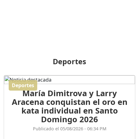
Duración: 31m 39s
ORIGEN HISTÓRICO Y
DIFERENCIAS ENTRE
Deportes
REPÚBLICA DOMINICANA
Y HAITÍ
Duración: 1h 15m 55s
Deportes
María Dimitrova y Larry
CONVERSANDO EL
Aracena conquistan el oro en
PODCAST RAFAEL MÉNDEZ
Duración: 1h 9m 56s
kata individual en Santo
Domingo 2026
ENCUESTAS
Publicado el 05/08/2026 - 06:34 PM
MAQUILLADAS......
Duración: 19m 38s