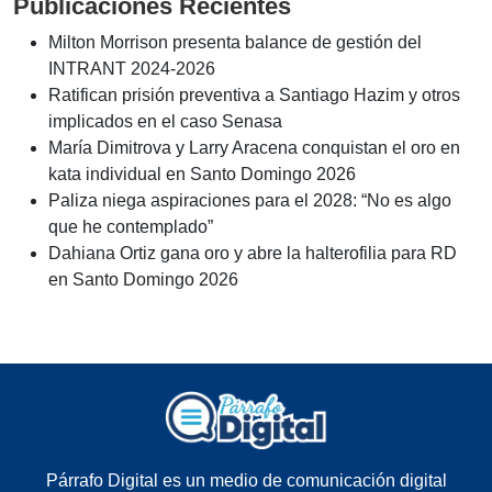
Sección
Economía
Internacionales
Política
Deportes
Nacionales
Entretenimiento
Tecnología
Educación
MedioAmbiente
Cultura