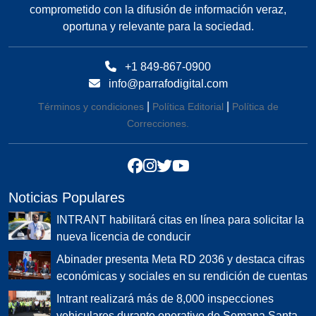
Publicaciones Recientes
Milton Morrison presenta balance de gestión del
INTRANT 2024-2026
Ratifican prisión preventiva a Santiago Hazim y otros
implicados en el caso Senasa
María Dimitrova y Larry Aracena conquistan el oro en
kata individual en Santo Domingo 2026
Paliza niega aspiraciones para el 2028: “No es algo
que he contemplado”
Dahiana Ortiz gana oro y abre la halterofilia para RD
en Santo Domingo 2026