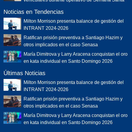
Párrafo Digital es un medio de comunicación digital
comprometido con la difusión de información veraz,
oportuna y relevante para la sociedad.
+1 849-867-0900
info@parrafodigital.com
|
|
Términos y condiciones
Política Editorial
Política de
Correcciones.
Noticias Populares
INTRANT habilitará citas en línea para solicitar la
nueva licencia de conducir
Abinader presenta Meta RD 2036 y destaca cifras
económicas y sociales en su rendición de cuentas