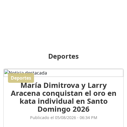
BREILLEY PERALTA: SDE
RECLAMA NUEVA
GENERACIÓN POLÍTICA
Duración: 31m 39s
ORIGEN HISTÓRICO Y
DIFERENCIAS ENTRE
Deportes
REPÚBLICA DOMINICANA
Y HAITÍ
Duración: 1h 15m 55s
Deportes
María Dimitrova y Larry
CONVERSANDO EL
Aracena conquistan el oro en
PODCAST RAFAEL MÉNDEZ
Duración: 1h 9m 56s
kata individual en Santo
Domingo 2026
ENCUESTAS
Publicado el 05/08/2026 - 06:34 PM
MAQUILLADAS......