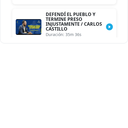
DEFENDÍ EL PUEBLO Y
TERMINE PRESO
INJUSTAMENTE / CARLOS
CASTILLO
Duración: 35m 36s
INDISCRECIONES DEL
ASESOR DEL PRESIDENTE /
CAROLINA MEJIA MAL
POSICIONADA EN LA
ENCUESTA DE ACD
Duración: 17m 30s
LA VERDADERA REFORMA
EDUCATIVA.../JHOSERAND
HERASME
Duración: 8m 30s