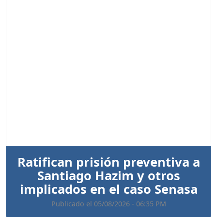
Anterior
Sigui
Ratifican prisión preventiva a
Santiago Hazim y otros
implicados en el caso Senasa
Publicado el 05/08/2026 - 06:35 PM