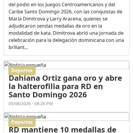
Ortega
del podio en los Juegos Centroamericanos y del
Duración: 56m 8s
Caribe Santo Domingo 2026, con las conquistas de
María Dimitrova y Larry Aracena, quienes se
adjudicaron sendas medallas de oro en la
ASÍ NACIÓ BAHORUCO:
modalidad de kata. Dimitrova abrió una jornada de
FUNDACIÓN, ORIGEN Y
celebración para la delegación dominicana con una
DESARROLLO / EDWIN
ACOSTA SUAREZ
brillant...
Duración: 1h 6m 55s
Deportes
¿PODRÁ LA CANDIDATURA
Dahiana Ortiz gana oro y abre
DE GONZALO CASTILLO
FRENAR LA HEMORRAGIA
la halterofilia para RD en
DEL P.L.D ?
Santo Domingo 2026
Duración: 28m 57s
05/08/2026 - 06:26 PM
GRECO HERASME Y SUS
PREMONICIONES SOBRE
Deportes
EL PANORAMA POLITICO
RD mantiene 10 medallas de
NACIONAL E