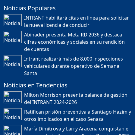
Noticias Populares
¿POR QUÉ TENEMOS
TÍTULOS EN RD?
INTRANT habilitará citas en línea para solicitar
Duración: 24m 35s
la nueva licencia de conducir
Abinader presenta Meta RD 2036 y destaca
cifras económicas y sociales en su rendición
JORGE R. BAUGER: REP.
de cuentas
DOM. PUEDE IR AL
MUNDIAL; HABLA DE
Intrant realizará más de 8,000 inspecciones
MESSI, MARADONA Y SU
PASIÓN AL FUTBOL EN RD
vehiculares durante operativo de Semana
Duración: 1h 28m 49s
Santa
Noticias en Tendencias
Socavón avanza ,
Milton Morrison presenta balance de gestión
carretera las cañitas
del INTRANT 2024-2026
detenida, Bahoruco
provincia ecoturistica
Ratifican prisión preventiva a Santiago Hazim y
Duración: 42m 11s
otros implicados en el caso Senasa
María Dimitrova y Larry Aracena conquistan el