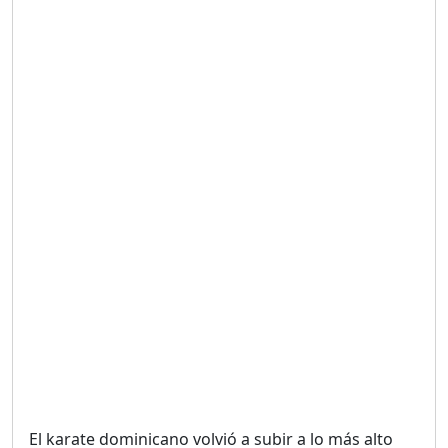
Duración: 19m 38s
UNA VOZ CON PROPÓSITO
/ ONANEY MENDEZ DESDE
TUTILAPIA.
Duración: 26m 0s
"¡SAN JUAN NO QUIERE
ORO' ESTA ES LA RAZÓN !
Duración: 12m 26s
GOBIERNO PERDIDO :SIN
PLAN PARA ENFRENTAR LA
CRISIS.
Duración: 14m 6s
El karate dominicano volvió a subir a lo más alto
El Informe con Alicia