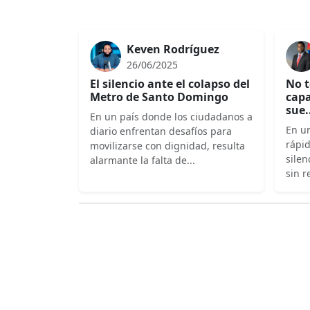
Keven Rodríguez
26/06/2025
El silencio ante el colapso del
No t
Metro de Santo Domingo
capa
sue.
En un país donde los ciudadanos a
En un
diario enfrentan desafíos para
rápi
movilizarse con dignidad, resulta
silen
alarmante la falta de...
sin r