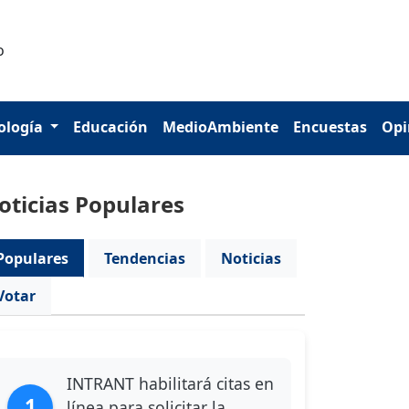
ología
Educación
MedioAmbiente
Encuestas
Opi
oticias Populares
Populares
Tendencias
Noticias
Votar
INTRANT habilitará citas en
1
línea para solicitar la