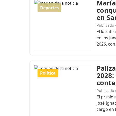
María
Deportes
conqu
en Sa
Publicado 
El karate 
en los Ju
2026, con 
Paliza
Política
2028:
conte
Publicado 
El presid
José Igna
cargo en l