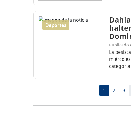
Dahia
Deportes
halte
Domi
Publicado 
La pesist
miércoles
categoría 
1
2
3