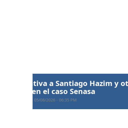
Anterior
María Dimitrova y Larry
kata individual
Publicado el