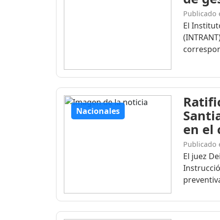
Publicado 
El Institu
(INTRANT)
correspon
Ratif
Nacionales
Santi
en el
Publicado 
El juez D
Instrucció
preventiva