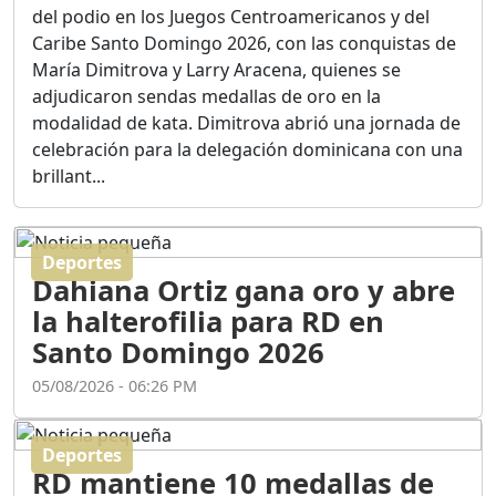
Ortega
del podio en los Juegos Centroamericanos y del
Duración: 56m 8s
Caribe Santo Domingo 2026, con las conquistas de
María Dimitrova y Larry Aracena, quienes se
adjudicaron sendas medallas de oro en la
ASÍ NACIÓ BAHORUCO:
modalidad de kata. Dimitrova abrió una jornada de
FUNDACIÓN, ORIGEN Y
celebración para la delegación dominicana con una
DESARROLLO / EDWIN
ACOSTA SUAREZ
brillant...
Duración: 1h 6m 55s
Deportes
¿PODRÁ LA CANDIDATURA
Dahiana Ortiz gana oro y abre
DE GONZALO CASTILLO
FRENAR LA HEMORRAGIA
la halterofilia para RD en
DEL P.L.D ?
Santo Domingo 2026
Duración: 28m 57s
05/08/2026 - 06:26 PM
GRECO HERASME Y SUS
PREMONICIONES SOBRE
Deportes
EL PANORAMA POLITICO
RD mantiene 10 medallas de
NACIONAL E