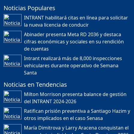
Noticias Populares
¿POR QUÉ TENEMOS
TÍTULOS EN RD?
INTRANT habilitará citas en línea para solicitar
Duración: 24m 35s
la nueva licencia de conducir
Abinader presenta Meta RD 2036 y destaca
cifras económicas y sociales en su rendición
JORGE R. BAUGER: REP.
de cuentas
DOM. PUEDE IR AL
MUNDIAL; HABLA DE
Intrant realizará más de 8,000 inspecciones
MESSI, MARADONA Y SU
PASIÓN AL FUTBOL EN RD
vehiculares durante operativo de Semana
Duración: 1h 28m 49s
Santa
Noticias en Tendencias
Socavón avanza ,
Milton Morrison presenta balance de gestión
carretera las cañitas
del INTRANT 2024-2026
detenida, Bahoruco
provincia ecoturistica
Ratifican prisión preventiva a Santiago Hazim y
Duración: 42m 11s
otros implicados en el caso Senasa
María Dimitrova y Larry Aracena conquistan el