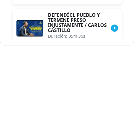
DEFENDÍ EL PUEBLO Y
TERMINE PRESO
INJUSTAMENTE / CARLOS
CASTILLO
Duración: 35m 36s
INDISCRECIONES DEL
ASESOR DEL PRESIDENTE /
CAROLINA MEJIA MAL
POSICIONADA EN LA
ENCUESTA DE ACD
Duración: 17m 30s
LA VERDADERA REFORMA
EDUCATIVA.../JHOSERAND
HERASME
Duración: 8m 30s