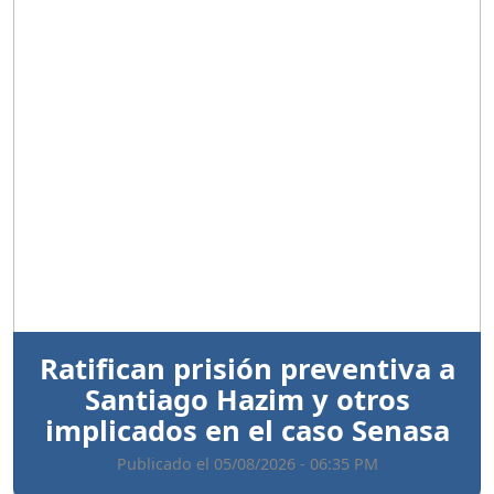
Anterior
Sigui
Ratifican prisión preventiva a
Santiago Hazim y otros
implicados en el caso Senasa
Publicado el 05/08/2026 - 06:35 PM