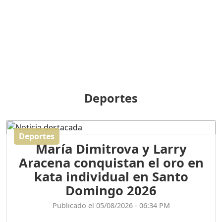
BREILLEY PERALTA: SDE
RECLAMA NUEVA
GENERACIÓN POLÍTICA
Duración: 31m 39s
ORIGEN HISTÓRICO Y
DIFERENCIAS ENTRE
Deportes
REPÚBLICA DOMINICANA
Y HAITÍ
Duración: 1h 15m 55s
Deportes
María Dimitrova y Larry
CONVERSANDO EL
Aracena conquistan el oro en
PODCAST RAFAEL MÉNDEZ
Duración: 1h 9m 56s
kata individual en Santo
Domingo 2026
ENCUESTAS
Publicado el 05/08/2026 - 06:34 PM
MAQUILLADAS......