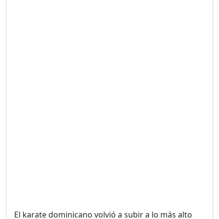
Duración: 19m 38s
UNA VOZ CON PROPÓSITO
/ ONANEY MENDEZ DESDE
TUTILAPIA.
Duración: 26m 0s
"¡SAN JUAN NO QUIERE
ORO' ESTA ES LA RAZÓN !
Duración: 12m 26s
GOBIERNO PERDIDO :SIN
PLAN PARA ENFRENTAR LA
CRISIS.
Duración: 14m 6s
El karate dominicano volvió a subir a lo más alto
El Informe con Alicia