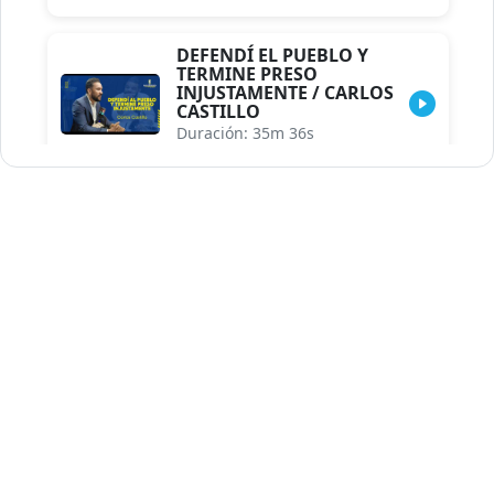
DEFENDÍ EL PUEBLO Y
TERMINE PRESO
INJUSTAMENTE / CARLOS
CASTILLO
Duración: 35m 36s
INDISCRECIONES DEL
ASESOR DEL PRESIDENTE /
CAROLINA MEJIA MAL
POSICIONADA EN LA
ENCUESTA DE ACD
Duración: 17m 30s
LA VERDADERA REFORMA
EDUCATIVA.../JHOSERAND
HERASME
Duración: 8m 30s