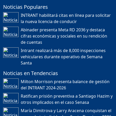
Noticias Populares
¿POR QUÉ TENEMOS
TÍTULOS EN RD?
INTRANT habilitará citas en línea para solicitar
Duración: 24m 35s
la nueva licencia de conducir
Abinader presenta Meta RD 2036 y destaca
cifras económicas y sociales en su rendición
JORGE R. BAUGER: REP.
de cuentas
DOM. PUEDE IR AL
MUNDIAL; HABLA DE
Intrant realizará más de 8,000 inspecciones
MESSI, MARADONA Y SU
PASIÓN AL FUTBOL EN RD
vehiculares durante operativo de Semana
Duración: 1h 28m 49s
Santa
Noticias en Tendencias
Socavón avanza ,
Milton Morrison presenta balance de gestión
carretera las cañitas
del INTRANT 2024-2026
detenida, Bahoruco
provincia ecoturistica
Ratifican prisión preventiva a Santiago Hazim y
Duración: 42m 11s
otros implicados en el caso Senasa
María Dimitrova y Larry Aracena conquistan el