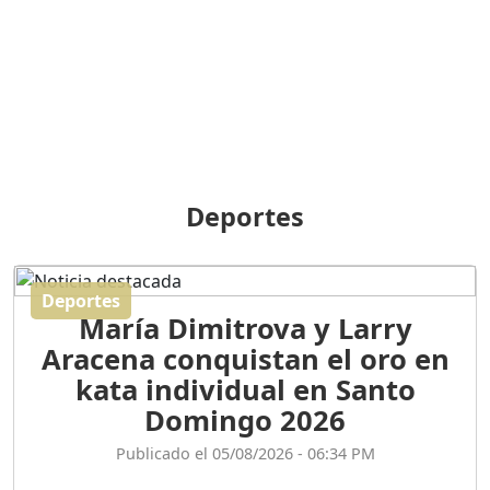
BREILLEY PERALTA: SDE
RECLAMA NUEVA
GENERACIÓN POLÍTICA
Duración: 31m 39s
ORIGEN HISTÓRICO Y
DIFERENCIAS ENTRE
Deportes
REPÚBLICA DOMINICANA
Y HAITÍ
Duración: 1h 15m 55s
Deportes
María Dimitrova y Larry
CONVERSANDO EL
Aracena conquistan el oro en
PODCAST RAFAEL MÉNDEZ
Duración: 1h 9m 56s
kata individual en Santo
Domingo 2026
ENCUESTAS
Publicado el 05/08/2026 - 06:34 PM
MAQUILLADAS......