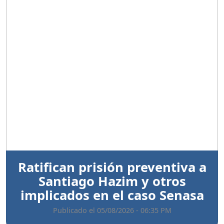
Anterior
Sigui
Ratifican prisión preventiva a
Santiago Hazim y otros
implicados en el caso Senasa
Publicado el 05/08/2026 - 06:35 PM