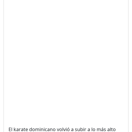
Duración: 19m 38s
UNA VOZ CON PROPÓSITO
/ ONANEY MENDEZ DESDE
TUTILAPIA.
Duración: 26m 0s
"¡SAN JUAN NO QUIERE
ORO' ESTA ES LA RAZÓN !
Duración: 12m 26s
GOBIERNO PERDIDO :SIN
PLAN PARA ENFRENTAR LA
CRISIS.
Duración: 14m 6s
El karate dominicano volvió a subir a lo más alto
El Informe con Alicia