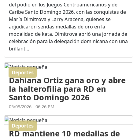
Ortega
del podio en los Juegos Centroamericanos y del
Duración: 56m 8s
Caribe Santo Domingo 2026, con las conquistas de
María Dimitrova y Larry Aracena, quienes se
adjudicaron sendas medallas de oro en la
ASÍ NACIÓ BAHORUCO:
modalidad de kata. Dimitrova abrió una jornada de
FUNDACIÓN, ORIGEN Y
celebración para la delegación dominicana con una
DESARROLLO / EDWIN
ACOSTA SUAREZ
brillant...
Duración: 1h 6m 55s
Deportes
¿PODRÁ LA CANDIDATURA
Dahiana Ortiz gana oro y abre
DE GONZALO CASTILLO
FRENAR LA HEMORRAGIA
la halterofilia para RD en
DEL P.L.D ?
Santo Domingo 2026
Duración: 28m 57s
05/08/2026 - 06:26 PM
GRECO HERASME Y SUS
PREMONICIONES SOBRE
Deportes
EL PANORAMA POLITICO
RD mantiene 10 medallas de
NACIONAL E