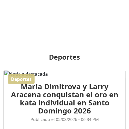
BREILLEY PERALTA: SDE
RECLAMA NUEVA
GENERACIÓN POLÍTICA
Duración: 31m 39s
ORIGEN HISTÓRICO Y
DIFERENCIAS ENTRE
Deportes
REPÚBLICA DOMINICANA
Y HAITÍ
Duración: 1h 15m 55s
Deportes
María Dimitrova y Larry
CONVERSANDO EL
Aracena conquistan el oro en
PODCAST RAFAEL MÉNDEZ
Duración: 1h 9m 56s
kata individual en Santo
Domingo 2026
ENCUESTAS
Publicado el 05/08/2026 - 06:34 PM
MAQUILLADAS......