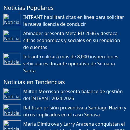
Noticias Populares
¿POR QUÉ TENEMOS
TÍTULOS EN RD?
INTRANT habilitará citas en línea para solicitar
Duración: 24m 35s
la nueva licencia de conducir
Abinader presenta Meta RD 2036 y destaca
cifras económicas y sociales en su rendición
JORGE R. BAUGER: REP.
de cuentas
DOM. PUEDE IR AL
MUNDIAL; HABLA DE
Intrant realizará más de 8,000 inspecciones
MESSI, MARADONA Y SU
PASIÓN AL FUTBOL EN RD
vehiculares durante operativo de Semana
Duración: 1h 28m 49s
Santa
Noticias en Tendencias
Socavón avanza ,
Milton Morrison presenta balance de gestión
carretera las cañitas
del INTRANT 2024-2026
detenida, Bahoruco
provincia ecoturistica
Ratifican prisión preventiva a Santiago Hazim y
Duración: 42m 11s
otros implicados en el caso Senasa
María Dimitrova y Larry Aracena conquistan el