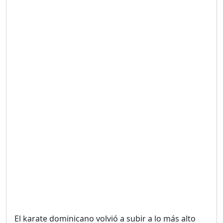
Duración: 19m 38s
UNA VOZ CON PROPÓSITO
/ ONANEY MENDEZ DESDE
TUTILAPIA.
Duración: 26m 0s
"¡SAN JUAN NO QUIERE
ORO' ESTA ES LA RAZÓN !
Duración: 12m 26s
GOBIERNO PERDIDO :SIN
PLAN PARA ENFRENTAR LA
CRISIS.
Duración: 14m 6s
El karate dominicano volvió a subir a lo más alto
El Informe con Alicia