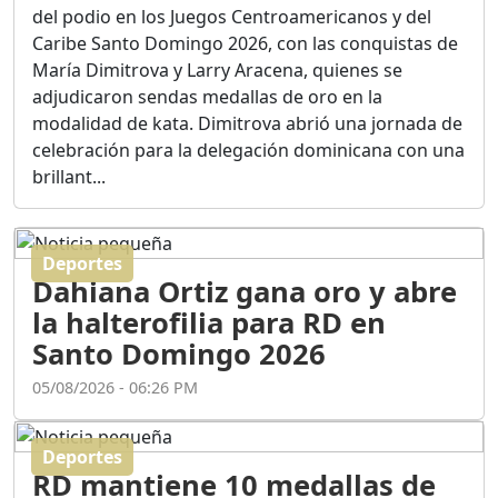
Ortega
del podio en los Juegos Centroamericanos y del
Duración: 56m 8s
Caribe Santo Domingo 2026, con las conquistas de
María Dimitrova y Larry Aracena, quienes se
adjudicaron sendas medallas de oro en la
ASÍ NACIÓ BAHORUCO:
modalidad de kata. Dimitrova abrió una jornada de
FUNDACIÓN, ORIGEN Y
celebración para la delegación dominicana con una
DESARROLLO / EDWIN
ACOSTA SUAREZ
brillant...
Duración: 1h 6m 55s
Deportes
¿PODRÁ LA CANDIDATURA
Dahiana Ortiz gana oro y abre
DE GONZALO CASTILLO
FRENAR LA HEMORRAGIA
la halterofilia para RD en
DEL P.L.D ?
Santo Domingo 2026
Duración: 28m 57s
05/08/2026 - 06:26 PM
GRECO HERASME Y SUS
PREMONICIONES SOBRE
Deportes
EL PANORAMA POLITICO
RD mantiene 10 medallas de
NACIONAL E