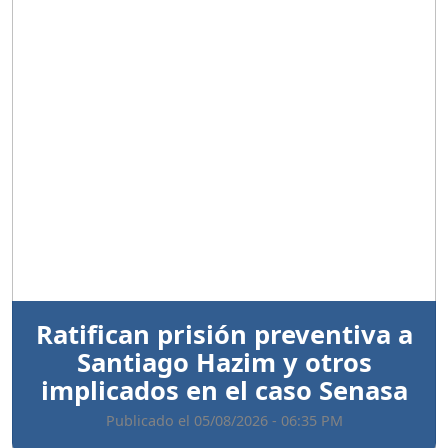
Anterior
Sigui
Ratifican prisión preventiva a
Santiago Hazim y otros
implicados en el caso Senasa
Publicado el 05/08/2026 - 06:35 PM