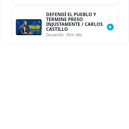
DEFENDÍ EL PUEBLO Y
TERMINE PRESO
INJUSTAMENTE / CARLOS
CASTILLO
Duración: 35m 36s
INDISCRECIONES DEL
ASESOR DEL PRESIDENTE /
CAROLINA MEJIA MAL
POSICIONADA EN LA
ENCUESTA DE ACD
Duración: 17m 30s
LA VERDADERA REFORMA
EDUCATIVA.../JHOSERAND
HERASME
Duración: 8m 30s