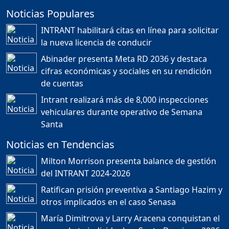
Noticias Populares
¿POR QUÉ TENEMOS
TÍTULOS EN RD?
INTRANT habilitará citas en línea para solicitar
Duración: 24m 35s
la nueva licencia de conducir
Abinader presenta Meta RD 2036 y destaca
cifras económicas y sociales en su rendición
JORGE R. BAUGER: REP.
de cuentas
DOM. PUEDE IR AL
MUNDIAL; HABLA DE
Intrant realizará más de 8,000 inspecciones
MESSI, MARADONA Y SU
PASIÓN AL FUTBOL EN RD
vehiculares durante operativo de Semana
Duración: 1h 28m 49s
Santa
Noticias en Tendencias
Socavón avanza ,
Milton Morrison presenta balance de gestión
carretera las cañitas
del INTRANT 2024-2026
detenida, Bahoruco
provincia ecoturistica
Ratifican prisión preventiva a Santiago Hazim y
Duración: 42m 11s
otros implicados en el caso Senasa
María Dimitrova y Larry Aracena conquistan el