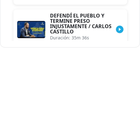
DEFENDÍ EL PUEBLO Y
TERMINE PRESO
INJUSTAMENTE / CARLOS
CASTILLO
Duración: 35m 36s
INDISCRECIONES DEL
ASESOR DEL PRESIDENTE /
CAROLINA MEJIA MAL
POSICIONADA EN LA
ENCUESTA DE ACD
Duración: 17m 30s
LA VERDADERA REFORMA
EDUCATIVA.../JHOSERAND
HERASME
Duración: 8m 30s