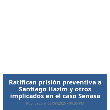
Anterior
Sigui
Ratifican prisión preventiva a
Santiago Hazim y otros
implicados en el caso Senasa
Publicado el 05/08/2026 - 06:35 PM