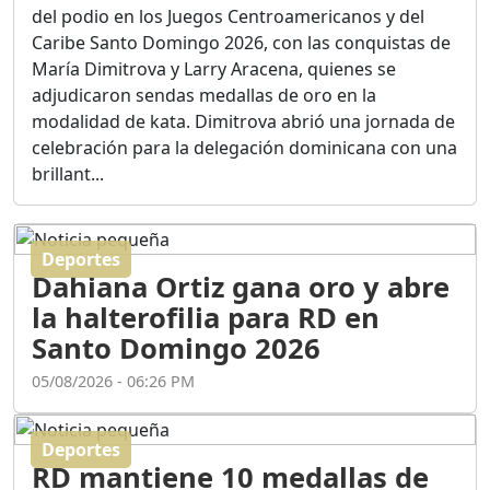
Ortega
del podio en los Juegos Centroamericanos y del
Duración: 56m 8s
Caribe Santo Domingo 2026, con las conquistas de
María Dimitrova y Larry Aracena, quienes se
adjudicaron sendas medallas de oro en la
ASÍ NACIÓ BAHORUCO:
modalidad de kata. Dimitrova abrió una jornada de
FUNDACIÓN, ORIGEN Y
celebración para la delegación dominicana con una
DESARROLLO / EDWIN
ACOSTA SUAREZ
brillant...
Duración: 1h 6m 55s
Deportes
¿PODRÁ LA CANDIDATURA
Dahiana Ortiz gana oro y abre
DE GONZALO CASTILLO
FRENAR LA HEMORRAGIA
la halterofilia para RD en
DEL P.L.D ?
Santo Domingo 2026
Duración: 28m 57s
05/08/2026 - 06:26 PM
GRECO HERASME Y SUS
PREMONICIONES SOBRE
Deportes
EL PANORAMA POLITICO
RD mantiene 10 medallas de
NACIONAL E