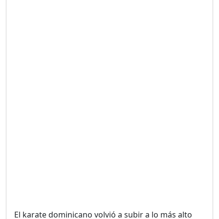
Duración: 19m 38s
UNA VOZ CON PROPÓSITO
/ ONANEY MENDEZ DESDE
TUTILAPIA.
Duración: 26m 0s
"¡SAN JUAN NO QUIERE
ORO' ESTA ES LA RAZÓN !
Duración: 12m 26s
GOBIERNO PERDIDO :SIN
PLAN PARA ENFRENTAR LA
CRISIS.
Duración: 14m 6s
El karate dominicano volvió a subir a lo más alto
El Informe con Alicia