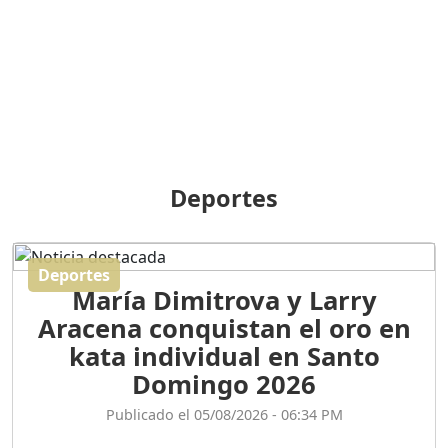
BREILLEY PERALTA: SDE
RECLAMA NUEVA
GENERACIÓN POLÍTICA
Duración: 31m 39s
ORIGEN HISTÓRICO Y
DIFERENCIAS ENTRE
Deportes
REPÚBLICA DOMINICANA
Y HAITÍ
Duración: 1h 15m 55s
Deportes
María Dimitrova y Larry
CONVERSANDO EL
Aracena conquistan el oro en
PODCAST RAFAEL MÉNDEZ
Duración: 1h 9m 56s
kata individual en Santo
Domingo 2026
ENCUESTAS
Publicado el 05/08/2026 - 06:34 PM
MAQUILLADAS......