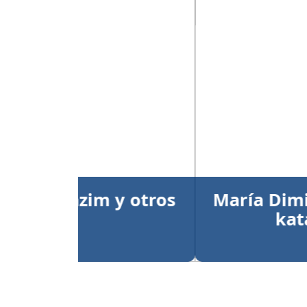
Anterior
María Dimitrova y Larry
kata individual
Publicado el