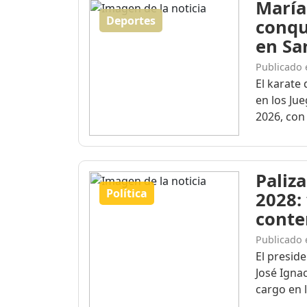
María
Deportes
conqu
en Sa
Publicado 
El karate 
en los Ju
2026, con 
Paliza
Política
2028:
conte
Publicado 
El presid
José Igna
cargo en l