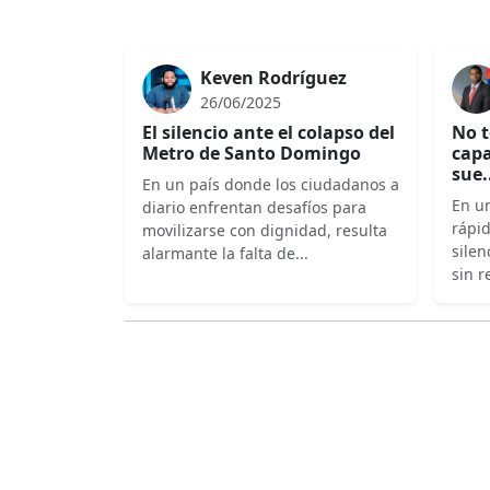
Keven Rodríguez
26/06/2025
El silencio ante el colapso del
No t
Metro de Santo Domingo
capa
sue.
En un país donde los ciudadanos a
En un
diario enfrentan desafíos para
rápi
movilizarse con dignidad, resulta
silen
alarmante la falta de...
sin r