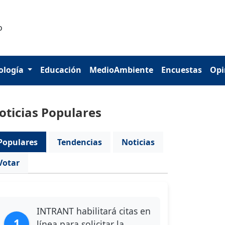
ología
Educación
MedioAmbiente
Encuestas
Opi
oticias Populares
Populares
Tendencias
Noticias
Votar
INTRANT habilitará citas en
1
línea para solicitar la