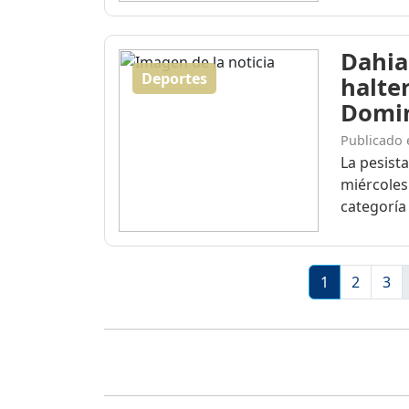
Dahia
Deportes
halte
Domi
Publicado 
La pesist
miércoles
categoría 
1
2
3