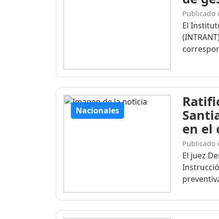
Publicado 
El Institu
(INTRANT)
correspon
Ratif
Nacionales
Santi
en el
Publicado 
El juez D
Instrucció
preventiva