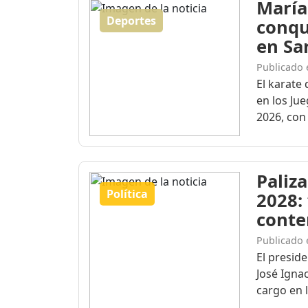
María
Deportes
conqu
en Sa
Publicado 
El karate 
en los Ju
2026, con 
Paliza
Política
2028:
conte
Publicado 
El presid
José Igna
cargo en l