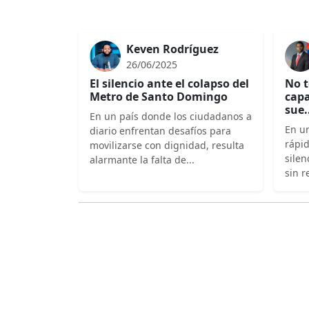
Keven Rodríguez
26/06/2025
El silencio ante el colapso del
No t
Metro de Santo Domingo
capa
sue.
En un país donde los ciudadanos a
En un
diario enfrentan desafíos para
rápi
movilizarse con dignidad, resulta
silen
alarmante la falta de...
sin r