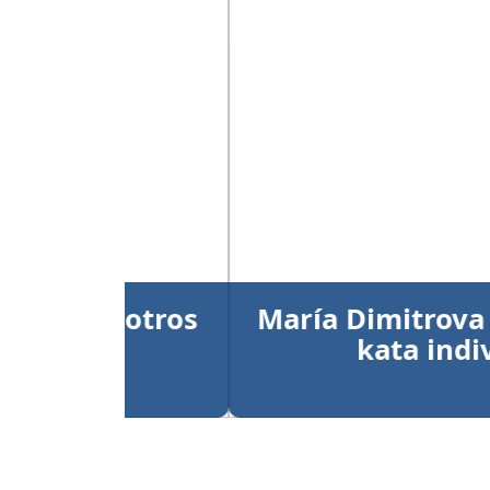
Anterior
María Dimitrova y Larry
kata individual
Publicado el