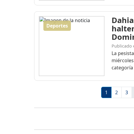
Dahia
Deportes
halte
Domi
Publicado 
La pesist
miércoles
categoría 
1
2
3