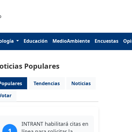
ología
Educación
MedioAmbiente
Encuestas
Opi
oticias Populares
Populares
Tendencias
Noticias
Votar
INTRANT habilitará citas en
1
línea para solicitar la