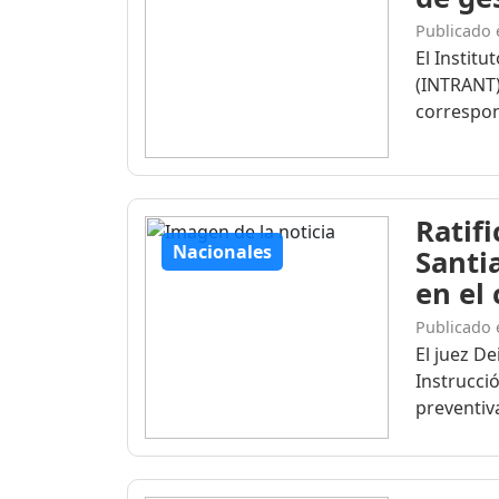
Publicado 
El Institu
(INTRANT)
correspon
Ratif
Nacionales
Santi
en el
Publicado 
El juez D
Instrucció
preventiva