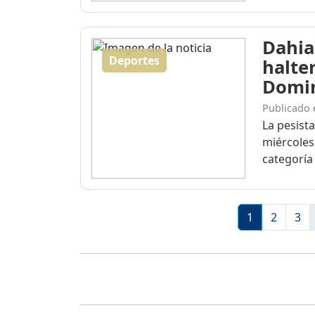
Dahia
Deportes
halte
Domi
Publicado 
La pesist
miércoles
categoría 
1
2
3