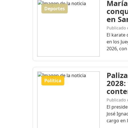
María
Deportes
conqu
en Sa
Publicado 
El karate 
en los Ju
2026, con 
Paliza
Política
2028:
conte
Publicado 
El presid
José Igna
cargo en l