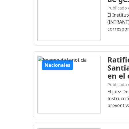
Publicado 
El Institu
(INTRANT)
correspon
Ratif
Nacionales
Santi
en el
Publicado 
El juez D
Instrucció
preventiva