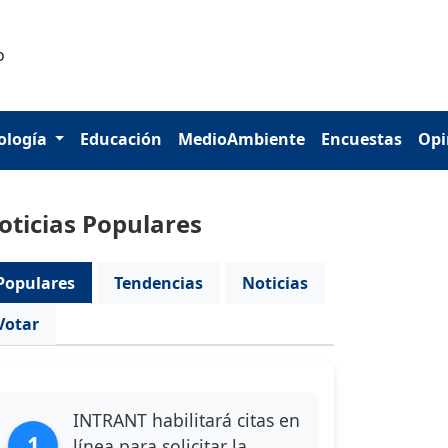
ología
Educación
MedioAmbiente
Encuestas
Opi
oticias Populares
Populares
Tendencias
Noticias
Votar
INTRANT habilitará citas en
1
línea para solicitar la