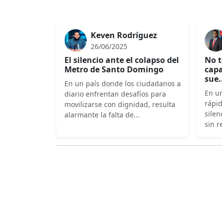
Keven Rodríguez
26/06/2025
El silencio ante el colapso del
No t
Metro de Santo Domingo
capa
sue.
En un país donde los ciudadanos a
En un
diario enfrentan desafíos para
rápi
movilizarse con dignidad, resulta
silen
alarmante la falta de...
sin r