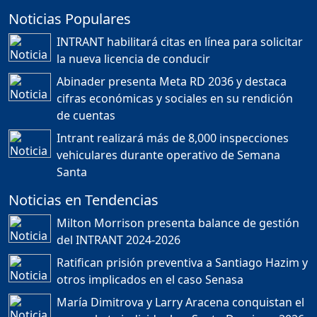
Noticias Populares
¿POR QUÉ TENEMOS
TÍTULOS EN RD?
INTRANT habilitará citas en línea para solicitar
Duración: 24m 35s
la nueva licencia de conducir
Abinader presenta Meta RD 2036 y destaca
cifras económicas y sociales en su rendición
JORGE R. BAUGER: REP.
de cuentas
DOM. PUEDE IR AL
MUNDIAL; HABLA DE
Intrant realizará más de 8,000 inspecciones
MESSI, MARADONA Y SU
PASIÓN AL FUTBOL EN RD
vehiculares durante operativo de Semana
Duración: 1h 28m 49s
Santa
Noticias en Tendencias
Socavón avanza ,
Milton Morrison presenta balance de gestión
carretera las cañitas
del INTRANT 2024-2026
detenida, Bahoruco
provincia ecoturistica
Ratifican prisión preventiva a Santiago Hazim y
Duración: 42m 11s
otros implicados en el caso Senasa
María Dimitrova y Larry Aracena conquistan el