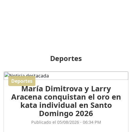
BREILLEY PERALTA: SDE
RECLAMA NUEVA
GENERACIÓN POLÍTICA
Duración: 31m 39s
ORIGEN HISTÓRICO Y
DIFERENCIAS ENTRE
Deportes
REPÚBLICA DOMINICANA
Y HAITÍ
Duración: 1h 15m 55s
Deportes
María Dimitrova y Larry
CONVERSANDO EL
Aracena conquistan el oro en
PODCAST RAFAEL MÉNDEZ
Duración: 1h 9m 56s
kata individual en Santo
Domingo 2026
ENCUESTAS
Publicado el 05/08/2026 - 06:34 PM
MAQUILLADAS......