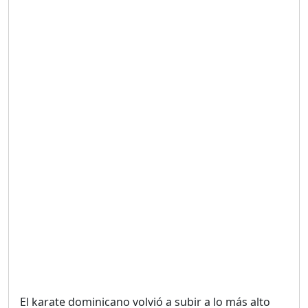
Duración: 19m 38s
UNA VOZ CON PROPÓSITO
/ ONANEY MENDEZ DESDE
TUTILAPIA.
Duración: 26m 0s
"¡SAN JUAN NO QUIERE
ORO' ESTA ES LA RAZÓN !
Duración: 12m 26s
GOBIERNO PERDIDO :SIN
PLAN PARA ENFRENTAR LA
CRISIS.
Duración: 14m 6s
El karate dominicano volvió a subir a lo más alto
El Informe con Alicia