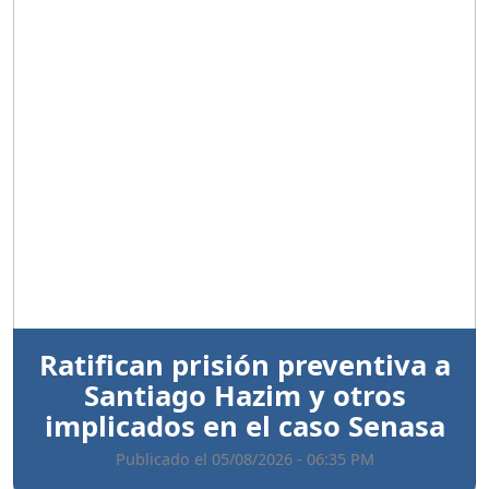
Anterior
Sigui
Ratifican prisión preventiva a
Santiago Hazim y otros
implicados en el caso Senasa
Publicado el 05/08/2026 - 06:35 PM