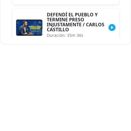
DEFENDÍ EL PUEBLO Y
TERMINE PRESO
INJUSTAMENTE / CARLOS
CASTILLO
Duración: 35m 36s
INDISCRECIONES DEL
ASESOR DEL PRESIDENTE /
CAROLINA MEJIA MAL
POSICIONADA EN LA
ENCUESTA DE ACD
Duración: 17m 30s
LA VERDADERA REFORMA
EDUCATIVA.../JHOSERAND
HERASME
Duración: 8m 30s