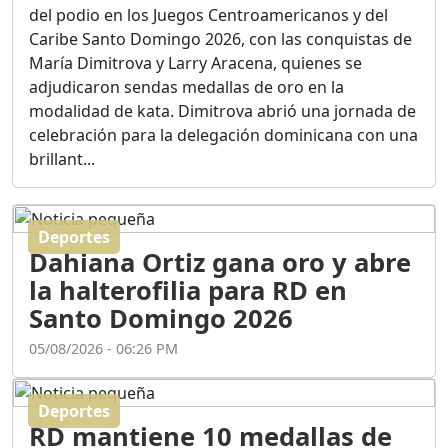
Ortega
del podio en los Juegos Centroamericanos y del
Duración: 56m 8s
Caribe Santo Domingo 2026, con las conquistas de
María Dimitrova y Larry Aracena, quienes se
adjudicaron sendas medallas de oro en la
ASÍ NACIÓ BAHORUCO:
modalidad de kata. Dimitrova abrió una jornada de
FUNDACIÓN, ORIGEN Y
celebración para la delegación dominicana con una
DESARROLLO / EDWIN
ACOSTA SUAREZ
brillant...
Duración: 1h 6m 55s
Deportes
¿PODRÁ LA CANDIDATURA
Dahiana Ortiz gana oro y abre
DE GONZALO CASTILLO
FRENAR LA HEMORRAGIA
la halterofilia para RD en
DEL P.L.D ?
Santo Domingo 2026
Duración: 28m 57s
05/08/2026 - 06:26 PM
GRECO HERASME Y SUS
PREMONICIONES SOBRE
Deportes
EL PANORAMA POLITICO
RD mantiene 10 medallas de
NACIONAL E