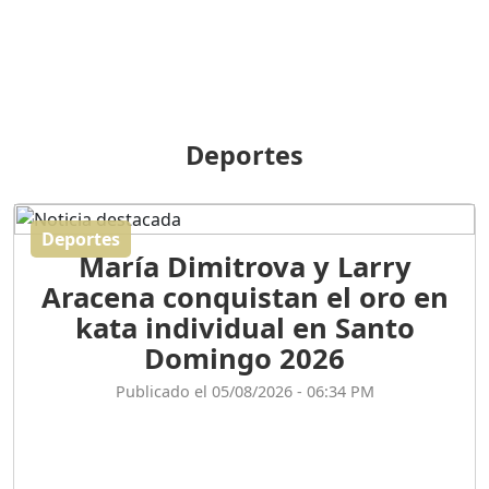
GENERACIÓN POLÍTICA
Duración: 31m 39s
ORIGEN HISTÓRICO Y
DIFERENCIAS ENTRE
Deportes
REPÚBLICA DOMINICANA
Y HAITÍ
Duración: 1h 15m 55s
Deportes
María Dimitrova y Larry
CONVERSANDO EL
Aracena conquistan el oro en
PODCAST RAFAEL MÉNDEZ
Duración: 1h 9m 56s
kata individual en Santo
Domingo 2026
ENCUESTAS
Publicado el 05/08/2026 - 06:34 PM
MAQUILLADAS......
Duración: 19m 38s