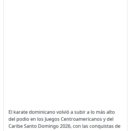
UNA VOZ CON PROPÓSITO
/ ONANEY MENDEZ DESDE
TUTILAPIA.
Duración: 26m 0s
"¡SAN JUAN NO QUIERE
ORO' ESTA ES LA RAZÓN !
Duración: 12m 26s
GOBIERNO PERDIDO :SIN
PLAN PARA ENFRENTAR LA
CRISIS.
Duración: 14m 6s
El karate dominicano volvió a subir a lo más alto
El Informe con Alicia
Ortega
del podio en los Juegos Centroamericanos y del
Duración: 56m 8s
Caribe Santo Domingo 2026, con las conquistas de