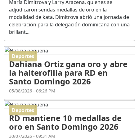
María Dimitrova y Larry Aracena, quienes se
adjudicaron sendas medallas de oro en la
ASÍ NACIÓ BAHORUCO:
modalidad de kata. Dimitrova abrió una jornada de
FUNDACIÓN, ORIGEN Y
celebración para la delegación dominicana con una
DESARROLLO / EDWIN
ACOSTA SUAREZ
brillant...
Duración: 1h 6m 55s
Deportes
¿PODRÁ LA CANDIDATURA
Dahiana Ortiz gana oro y abre
DE GONZALO CASTILLO
FRENAR LA HEMORRAGIA
la halterofilia para RD en
DEL P.L.D ?
Santo Domingo 2026
Duración: 28m 57s
05/08/2026 - 06:26 PM
GRECO HERASME Y SUS
PREMONICIONES SOBRE
Deportes
EL PANORAMA POLITICO
RD mantiene 10 medallas de
NACIONAL E
oro en Santo Domingo 2026
INTERNACIONAL
Duración: 47m 29s
30/07/2026 - 09:31 AM