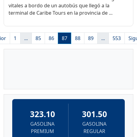
vitales a bordo de un autobús que llegó a la
terminal de Caribe Tours en la provincia de ...
ior
1
...
85
86
87
88
89
...
553
Sig
323.10
301.50
GASOLINA
GASOLINA
PREMIUM
REGULAR