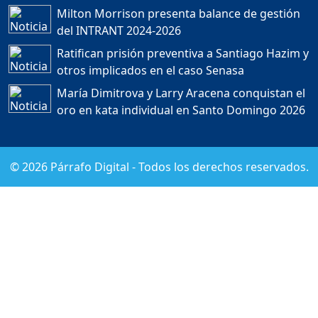
Milton Morrison presenta balance de gestión
del INTRANT 2024-2026
FREIDMAN PIÑA: PARA EL
Ratifican prisión preventiva a Santiago Hazim y
ESTADO DOMINICANO LA
MUERTE DE UN
otros implicados en el caso Senasa
MOTORISTA ES MÁS
RENTABLE QUE SU VIDA....
María Dimitrova y Larry Aracena conquistan el
Duración: 41m 34s
oro en kata individual en Santo Domingo 2026
Sergio Carlo: “En el 2028
©
2026
Párrafo Digital - Todos los derechos reservados.
Leonel Fernández vuelve
al poder” | ETT
Duración: 18m 43s
LLAMAN “CHARLATANES”
AL CODIA ⚠️ POR NO
ALERTAR SOBRE JET SET
ANTES 💥
Duración: 44m 37s