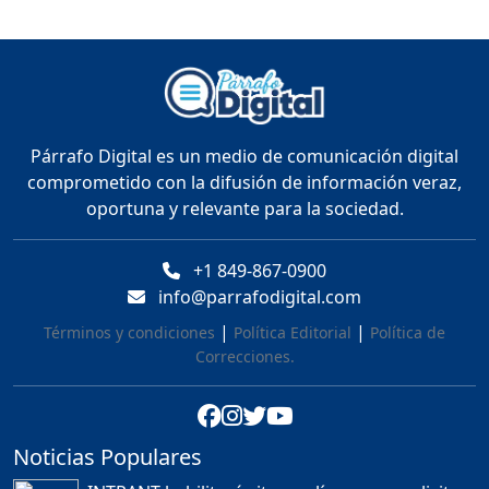
UN NUEVO PERFIL EN LA
ALCALDÍA - CARLOS
CASTILLO
Duración: 25m 59s
"MAXI MONTILLA LLEGA
Párrafo Digital es un medio de comunicación digital
ACUERDO CON EL M.P/
comprometido con la difusión de información veraz,
ABINADER SUPERVISA EL
oportuna y relevante para la sociedad.
METRO Y RESPONDE A
CRÍTICAS ."
Duración: 19m 22s
+1 849-867-0900
info@parrafodigital.com
"NO ME VOY A QUEDAR
|
|
Términos y condiciones
Política Editorial
Política de
CALLADO": DESAHOGO
Correcciones.
FRANCISCO FERRERAS
Duración: 41m 15s
Noticias Populares
¿POR QUÉ TENEMOS
TÍTULOS EN RD?