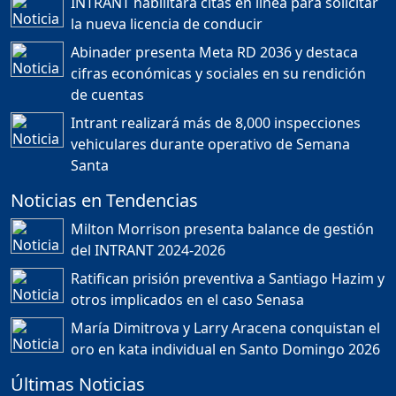
INTRANT habilitará citas en línea para solicitar
Duración: 24m 35s
la nueva licencia de conducir
Abinader presenta Meta RD 2036 y destaca
cifras económicas y sociales en su rendición
JORGE R. BAUGER: REP.
de cuentas
DOM. PUEDE IR AL
MUNDIAL; HABLA DE
Intrant realizará más de 8,000 inspecciones
MESSI, MARADONA Y SU
PASIÓN AL FUTBOL EN RD
vehiculares durante operativo de Semana
Duración: 1h 28m 49s
Santa
Noticias en Tendencias
Socavón avanza ,
Milton Morrison presenta balance de gestión
carretera las cañitas
del INTRANT 2024-2026
detenida, Bahoruco
provincia ecoturistica
Ratifican prisión preventiva a Santiago Hazim y
Duración: 42m 11s
otros implicados en el caso Senasa
María Dimitrova y Larry Aracena conquistan el
oro en kata individual en Santo Domingo 2026
Población a gritos por los
apagones
Últimas Noticias
Duración: 59m 40s