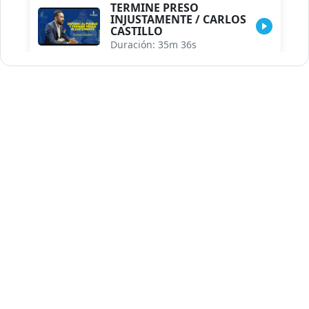
TERMINE PRESO
INJUSTAMENTE / CARLOS
CASTILLO
Duración: 35m 36s
INDISCRECIONES DEL
ASESOR DEL PRESIDENTE /
CAROLINA MEJIA MAL
POSICIONADA EN LA
ENCUESTA DE ACD
Duración: 17m 30s
LA VERDADERA REFORMA
EDUCATIVA.../JHOSERAND
HERASME
Duración: 8m 30s
BREILLEY PERALTA: SDE
RECLAMA NUEVA