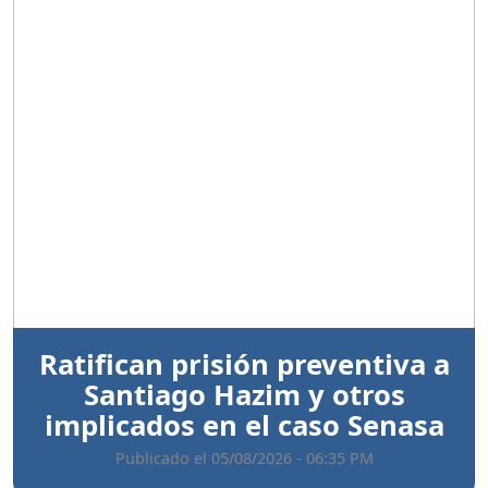
Anterior
Sigui
Ratifican prisión preventiva a
Santiago Hazim y otros
implicados en el caso Senasa
Publicado el 05/08/2026 - 06:35 PM