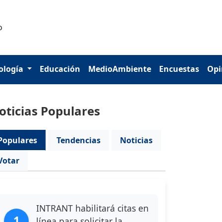
ología
Educación
MedioAmbiente
Encuestas
Opi
oticias Populares
Populares
Tendencias
Noticias
Votar
INTRANT habilitará citas en
1
línea para solicitar la