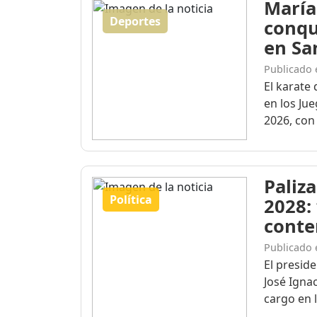
María
Deportes
conqu
en Sa
Publicado 
El karate 
en los Ju
2026, con 
Paliza
Política
2028:
conte
Publicado 
El presid
José Igna
cargo en l