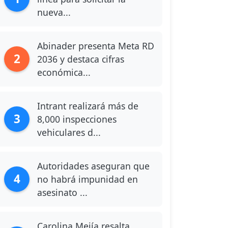
nueva...
Abinader presenta Meta RD
2
2036 y destaca cifras
económica...
Intrant realizará más de
3
8,000 inspecciones
vehiculares d...
Autoridades aseguran que
4
no habrá impunidad en
asesinato ...
Carolina Mejía resalta