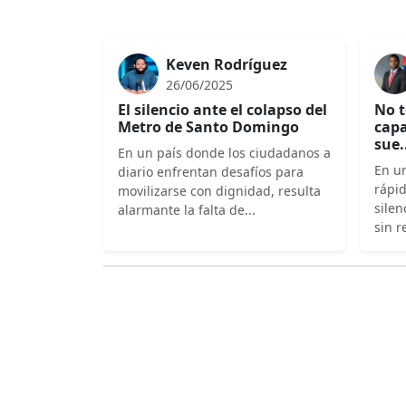
Keven Rodríguez
26/06/2025
El silencio ante el colapso del
No t
Metro de Santo Domingo
capa
sue.
En un país donde los ciudadanos a
En un
diario enfrentan desafíos para
rápi
movilizarse con dignidad, resulta
silen
alarmante la falta de...
sin r