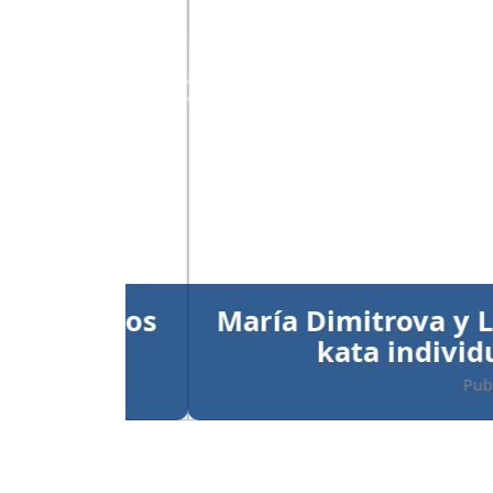
Anterior
María Dimitrova y Larry
kata individual
Publicado el