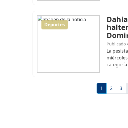
Dahia
Deportes
halte
Domi
Publicado 
La pesist
miércoles
categoría 
1
2
3