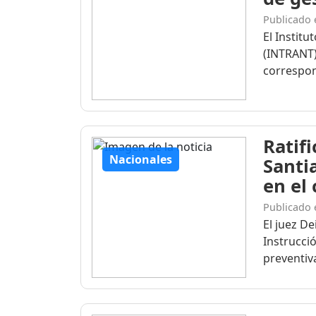
Publicado 
El Institu
(INTRANT)
correspon
Ratif
Nacionales
Santi
en el
Publicado 
El juez D
Instrucció
preventiva