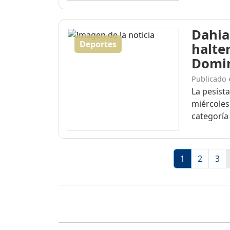
Dahia
Deportes
halte
Domi
Publicado 
La pesist
miércoles
categoría 
1
2
3