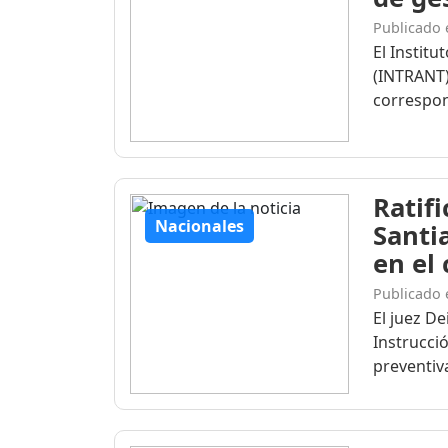
Publicado 
El Institu
(INTRANT)
correspon
Ratif
Nacionales
Santi
en el
Publicado 
El juez D
Instrucció
preventiva