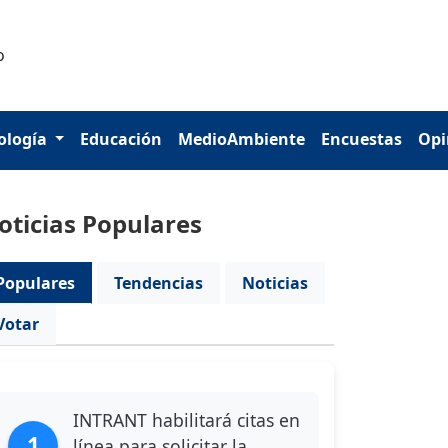
ología
Educación
MedioAmbiente
Encuestas
Opi
oticias Populares
Populares
Tendencias
Noticias
Votar
INTRANT habilitará citas en
1
línea para solicitar la