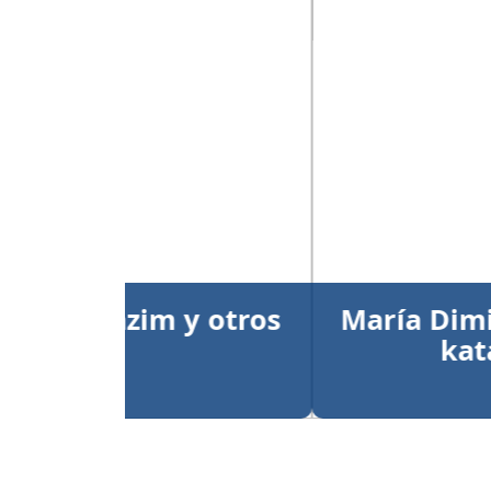
Anterior
María Dimitrova y Larry
kata individual
Publicado el