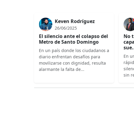
Keven Rodríguez
26/06/2025
El silencio ante el colapso del
No t
Metro de Santo Domingo
capa
sue.
En un país donde los ciudadanos a
En un
diario enfrentan desafíos para
rápi
movilizarse con dignidad, resulta
silen
alarmante la falta de...
sin r