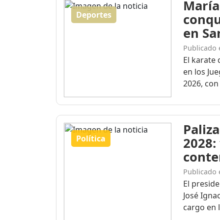
María
Deportes
conqu
en Sa
Publicado 
El karate 
en los Ju
2026, con 
Paliza
Política
2028:
conte
Publicado 
El presid
José Igna
cargo en l