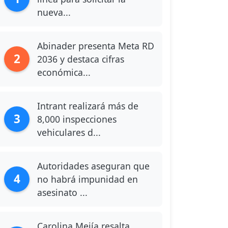
nueva...
Abinader presenta Meta RD
2
2036 y destaca cifras
económica...
Intrant realizará más de
3
8,000 inspecciones
vehiculares d...
Autoridades aseguran que
4
no habrá impunidad en
asesinato ...
Carolina Mejía resalta