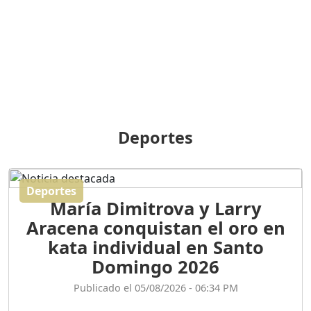
BREILLEY PERALTA: SDE
RECLAMA NUEVA
GENERACIÓN POLÍTICA
Duración: 31m 39s
ORIGEN HISTÓRICO Y
DIFERENCIAS ENTRE
Deportes
REPÚBLICA DOMINICANA
Y HAITÍ
Duración: 1h 15m 55s
Deportes
María Dimitrova y Larry
CONVERSANDO EL
Aracena conquistan el oro en
PODCAST RAFAEL MÉNDEZ
Duración: 1h 9m 56s
kata individual en Santo
Domingo 2026
ENCUESTAS
Publicado el 05/08/2026 - 06:34 PM
MAQUILLADAS......