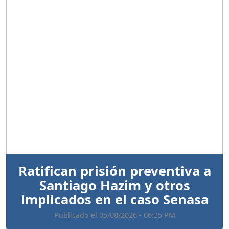
Anterior
Sigui
Ratifican prisión preventiva a
Santiago Hazim y otros
implicados en el caso Senasa
Publicado el 05/08/2026 - 06:35 PM