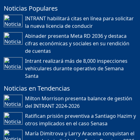
Noticias Populares
¿POR QUÉ TENEMOS
TÍTULOS EN RD?
INTRANT habilitará citas en línea para solicitar
Duración: 24m 35s
la nueva licencia de conducir
Abinader presenta Meta RD 2036 y destaca
cifras económicas y sociales en su rendición
JORGE R. BAUGER: REP.
de cuentas
DOM. PUEDE IR AL
MUNDIAL; HABLA DE
Intrant realizará más de 8,000 inspecciones
MESSI, MARADONA Y SU
PASIÓN AL FUTBOL EN RD
vehiculares durante operativo de Semana
Duración: 1h 28m 49s
Santa
Noticias en Tendencias
Socavón avanza ,
Milton Morrison presenta balance de gestión
carretera las cañitas
del INTRANT 2024-2026
detenida, Bahoruco
provincia ecoturistica
Ratifican prisión preventiva a Santiago Hazim y
Duración: 42m 11s
otros implicados en el caso Senasa
María Dimitrova y Larry Aracena conquistan el