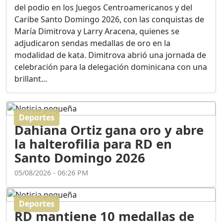
Ortega
del podio en los Juegos Centroamericanos y del
Duración: 56m 8s
Caribe Santo Domingo 2026, con las conquistas de
María Dimitrova y Larry Aracena, quienes se
adjudicaron sendas medallas de oro en la
ASÍ NACIÓ BAHORUCO:
modalidad de kata. Dimitrova abrió una jornada de
FUNDACIÓN, ORIGEN Y
celebración para la delegación dominicana con una
DESARROLLO / EDWIN
ACOSTA SUAREZ
brillant...
Duración: 1h 6m 55s
Deportes
¿PODRÁ LA CANDIDATURA
Dahiana Ortiz gana oro y abre
DE GONZALO CASTILLO
FRENAR LA HEMORRAGIA
la halterofilia para RD en
DEL P.L.D ?
Santo Domingo 2026
Duración: 28m 57s
05/08/2026 - 06:26 PM
GRECO HERASME Y SUS
PREMONICIONES SOBRE
Deportes
EL PANORAMA POLITICO
RD mantiene 10 medallas de
NACIONAL E