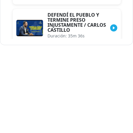
DEFENDÍ EL PUEBLO Y
TERMINE PRESO
INJUSTAMENTE / CARLOS
CASTILLO
Duración: 35m 36s
INDISCRECIONES DEL
ASESOR DEL PRESIDENTE /
CAROLINA MEJIA MAL
POSICIONADA EN LA
ENCUESTA DE ACD
Duración: 17m 30s
LA VERDADERA REFORMA
EDUCATIVA.../JHOSERAND
HERASME
Duración: 8m 30s