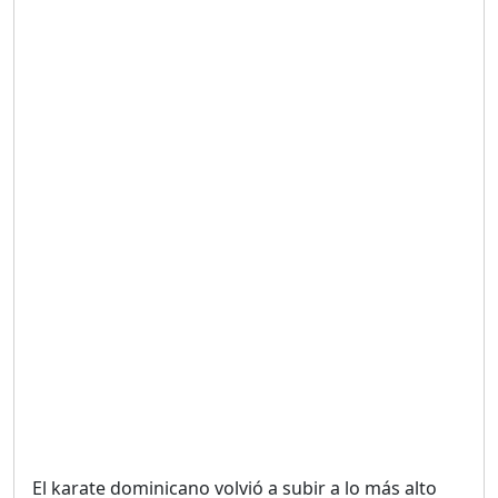
Duración: 19m 38s
UNA VOZ CON PROPÓSITO
/ ONANEY MENDEZ DESDE
TUTILAPIA.
Duración: 26m 0s
"¡SAN JUAN NO QUIERE
ORO' ESTA ES LA RAZÓN !
Duración: 12m 26s
GOBIERNO PERDIDO :SIN
PLAN PARA ENFRENTAR LA
CRISIS.
Duración: 14m 6s
El karate dominicano volvió a subir a lo más alto
El Informe con Alicia