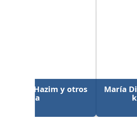
Anterior
María Dimitrova y Larry
kata individual
Publicado el