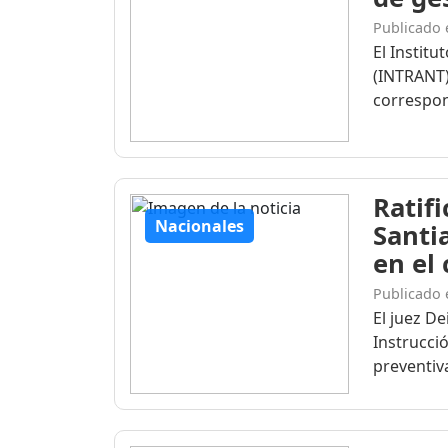
Publicado 
El Institu
(INTRANT)
correspon
Ratif
Nacionales
Santi
en el
Publicado 
El juez D
Instrucció
preventiva