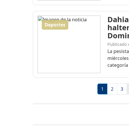
Dahia
Deportes
halte
Domi
Publicado 
La pesist
miércoles
categoría 
1
2
3