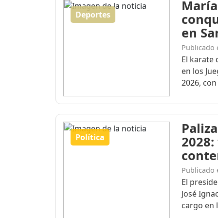
María
Deportes
conqu
en Sa
Publicado 
El karate 
en los Ju
2026, con 
Paliza
Política
2028:
conte
Publicado 
El presid
José Igna
cargo en l