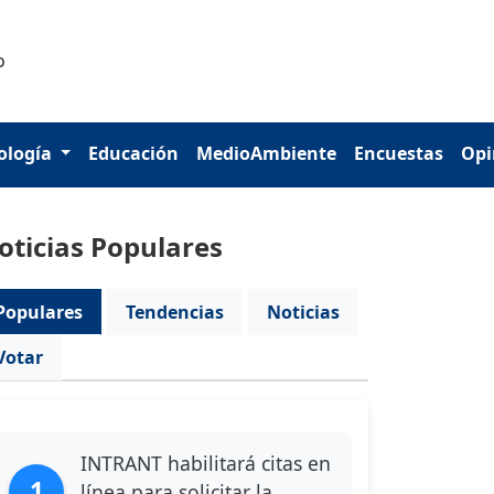
ología
Educación
MedioAmbiente
Encuestas
Opi
oticias Populares
Populares
Tendencias
Noticias
Votar
INTRANT habilitará citas en
1
línea para solicitar la