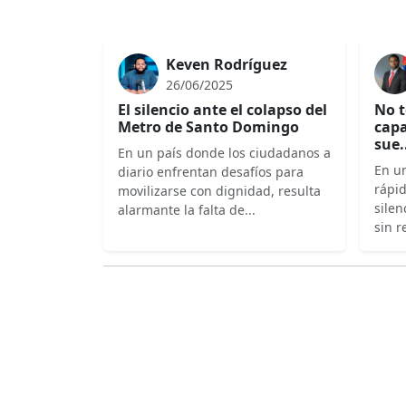
Keven Rodríguez
26/06/2025
El silencio ante el colapso del
No t
Metro de Santo Domingo
capa
sue.
En un país donde los ciudadanos a
En un
diario enfrentan desafíos para
rápi
movilizarse con dignidad, resulta
silen
alarmante la falta de...
sin r