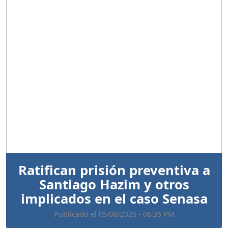
Anterior
Sigui
Ratifican prisión preventiva a
Santiago Hazim y otros
implicados en el caso Senasa
Publicado el 05/08/2026 - 06:35 PM