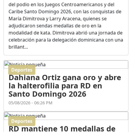
Ortega
del podio en los Juegos Centroamericanos y del
Duración: 56m 8s
Caribe Santo Domingo 2026, con las conquistas de
María Dimitrova y Larry Aracena, quienes se
adjudicaron sendas medallas de oro en la
ASÍ NACIÓ BAHORUCO:
modalidad de kata. Dimitrova abrió una jornada de
FUNDACIÓN, ORIGEN Y
celebración para la delegación dominicana con una
DESARROLLO / EDWIN
ACOSTA SUAREZ
brillant...
Duración: 1h 6m 55s
Deportes
¿PODRÁ LA CANDIDATURA
Dahiana Ortiz gana oro y abre
DE GONZALO CASTILLO
FRENAR LA HEMORRAGIA
la halterofilia para RD en
DEL P.L.D ?
Santo Domingo 2026
Duración: 28m 57s
05/08/2026 - 06:26 PM
GRECO HERASME Y SUS
PREMONICIONES SOBRE
Deportes
EL PANORAMA POLITICO
RD mantiene 10 medallas de
NACIONAL E