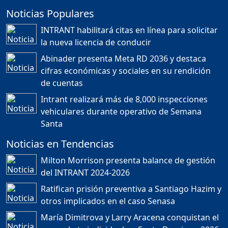
Noticias Populares
¿POR QUÉ TENEMOS
TÍTULOS EN RD?
INTRANT habilitará citas en línea para solicitar
Duración: 24m 35s
la nueva licencia de conducir
Abinader presenta Meta RD 2036 y destaca
cifras económicas y sociales en su rendición
JORGE R. BAUGER: REP.
de cuentas
DOM. PUEDE IR AL
MUNDIAL; HABLA DE
Intrant realizará más de 8,000 inspecciones
MESSI, MARADONA Y SU
PASIÓN AL FUTBOL EN RD
vehiculares durante operativo de Semana
Duración: 1h 28m 49s
Santa
Noticias en Tendencias
Socavón avanza ,
Milton Morrison presenta balance de gestión
carretera las cañitas
del INTRANT 2024-2026
detenida, Bahoruco
provincia ecoturistica
Ratifican prisión preventiva a Santiago Hazim y
Duración: 42m 11s
otros implicados en el caso Senasa
María Dimitrova y Larry Aracena conquistan el