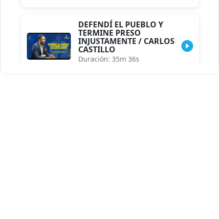
DEFENDÍ EL PUEBLO Y
TERMINE PRESO
INJUSTAMENTE / CARLOS
CASTILLO
Duración: 35m 36s
INDISCRECIONES DEL
ASESOR DEL PRESIDENTE /
CAROLINA MEJIA MAL
POSICIONADA EN LA
ENCUESTA DE ACD
Duración: 17m 30s
LA VERDADERA REFORMA
EDUCATIVA.../JHOSERAND
HERASME
Duración: 8m 30s