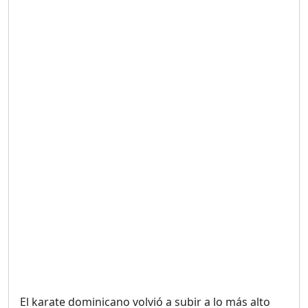
Duración: 19m 38s
UNA VOZ CON PROPÓSITO
/ ONANEY MENDEZ DESDE
TUTILAPIA.
Duración: 26m 0s
"¡SAN JUAN NO QUIERE
ORO' ESTA ES LA RAZÓN !
Duración: 12m 26s
GOBIERNO PERDIDO :SIN
PLAN PARA ENFRENTAR LA
CRISIS.
Duración: 14m 6s
El karate dominicano volvió a subir a lo más alto
El Informe con Alicia