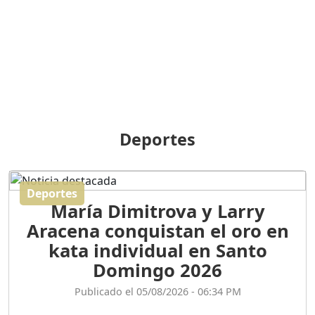
BREILLEY PERALTA: SDE
RECLAMA NUEVA
GENERACIÓN POLÍTICA
Duración: 31m 39s
ORIGEN HISTÓRICO Y
DIFERENCIAS ENTRE
Deportes
REPÚBLICA DOMINICANA
Y HAITÍ
Duración: 1h 15m 55s
Deportes
María Dimitrova y Larry
CONVERSANDO EL
Aracena conquistan el oro en
PODCAST RAFAEL MÉNDEZ
Duración: 1h 9m 56s
kata individual en Santo
Domingo 2026
ENCUESTAS
Publicado el 05/08/2026 - 06:34 PM
MAQUILLADAS......