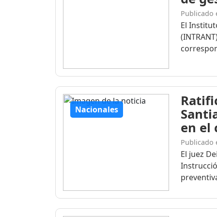
Publicado 
El Institu
(INTRANT)
correspon
Ratif
Nacionales
Santi
en el
Publicado 
El juez D
Instrucció
preventiva