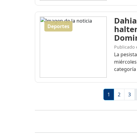
Dahia
Deportes
halte
Domi
Publicado 
La pesist
miércoles
categoría 
1
2
3