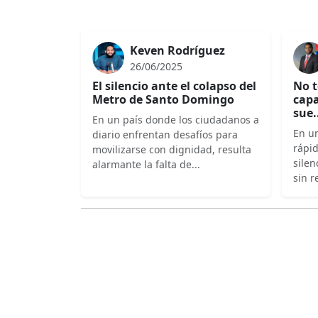
Keven Rodríguez
26/06/2025
El silencio ante el colapso del
No t
Metro de Santo Domingo
capa
sue.
En un país donde los ciudadanos a
En un
diario enfrentan desafíos para
rápi
movilizarse con dignidad, resulta
silen
alarmante la falta de...
sin r