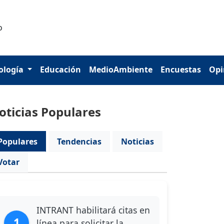
ología
Educación
MedioAmbiente
Encuestas
Opi
oticias Populares
Populares
Tendencias
Noticias
Votar
INTRANT habilitará citas en
1
línea para solicitar la