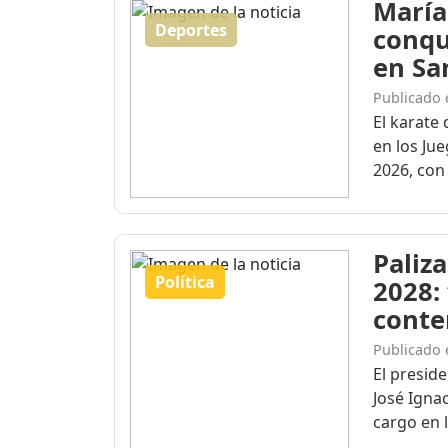
María
Deportes
conqu
en Sa
Publicado 
El karate 
en los Ju
2026, con 
Paliza
Política
2028:
conte
Publicado 
El presid
José Igna
cargo en l