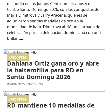
Ortega
del podio en los Juegos Centroamericanos y del
Duración: 56m 8s
Caribe Santo Domingo 2026, con las conquistas de
María Dimitrova y Larry Aracena, quienes se
adjudicaron sendas medallas de oro en la
ASÍ NACIÓ BAHORUCO:
modalidad de kata. Dimitrova abrió una jornada de
FUNDACIÓN, ORIGEN Y
celebración para la delegación dominicana con una
DESARROLLO / EDWIN
ACOSTA SUAREZ
brillant...
Duración: 1h 6m 55s
Deportes
¿PODRÁ LA CANDIDATURA
Dahiana Ortiz gana oro y abre
DE GONZALO CASTILLO
FRENAR LA HEMORRAGIA
la halterofilia para RD en
DEL P.L.D ?
Santo Domingo 2026
Duración: 28m 57s
05/08/2026 - 06:26 PM
GRECO HERASME Y SUS
PREMONICIONES SOBRE
Deportes
EL PANORAMA POLITICO
RD mantiene 10 medallas de
NACIONAL E