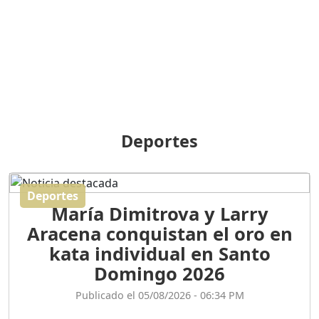
BREILLEY PERALTA: SDE
RECLAMA NUEVA
GENERACIÓN POLÍTICA
Duración: 31m 39s
ORIGEN HISTÓRICO Y
DIFERENCIAS ENTRE
Deportes
REPÚBLICA DOMINICANA
Y HAITÍ
Duración: 1h 15m 55s
Deportes
María Dimitrova y Larry
CONVERSANDO EL
Aracena conquistan el oro en
PODCAST RAFAEL MÉNDEZ
Duración: 1h 9m 56s
kata individual en Santo
Domingo 2026
ENCUESTAS
Publicado el 05/08/2026 - 06:34 PM
MAQUILLADAS......