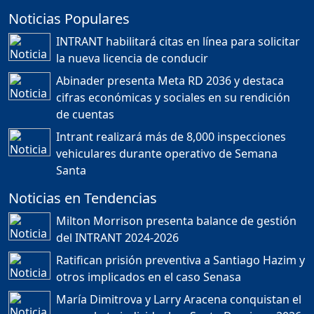
Noticias Populares
¿POR QUÉ TENEMOS
TÍTULOS EN RD?
INTRANT habilitará citas en línea para solicitar
Duración: 24m 35s
la nueva licencia de conducir
Abinader presenta Meta RD 2036 y destaca
cifras económicas y sociales en su rendición
JORGE R. BAUGER: REP.
de cuentas
DOM. PUEDE IR AL
MUNDIAL; HABLA DE
Intrant realizará más de 8,000 inspecciones
MESSI, MARADONA Y SU
PASIÓN AL FUTBOL EN RD
vehiculares durante operativo de Semana
Duración: 1h 28m 49s
Santa
Noticias en Tendencias
Socavón avanza ,
Milton Morrison presenta balance de gestión
carretera las cañitas
del INTRANT 2024-2026
detenida, Bahoruco
provincia ecoturistica
Ratifican prisión preventiva a Santiago Hazim y
Duración: 42m 11s
otros implicados en el caso Senasa
María Dimitrova y Larry Aracena conquistan el