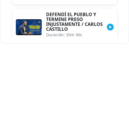
DEFENDÍ EL PUEBLO Y
TERMINE PRESO
INJUSTAMENTE / CARLOS
CASTILLO
Duración: 35m 36s
INDISCRECIONES DEL
ASESOR DEL PRESIDENTE /
CAROLINA MEJIA MAL
POSICIONADA EN LA
ENCUESTA DE ACD
Duración: 17m 30s
LA VERDADERA REFORMA
EDUCATIVA.../JHOSERAND
HERASME
Duración: 8m 30s