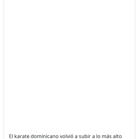
Duración: 19m 38s
UNA VOZ CON PROPÓSITO
/ ONANEY MENDEZ DESDE
TUTILAPIA.
Duración: 26m 0s
"¡SAN JUAN NO QUIERE
ORO' ESTA ES LA RAZÓN !
Duración: 12m 26s
GOBIERNO PERDIDO :SIN
PLAN PARA ENFRENTAR LA
CRISIS.
Duración: 14m 6s
El karate dominicano volvió a subir a lo más alto
El Informe con Alicia