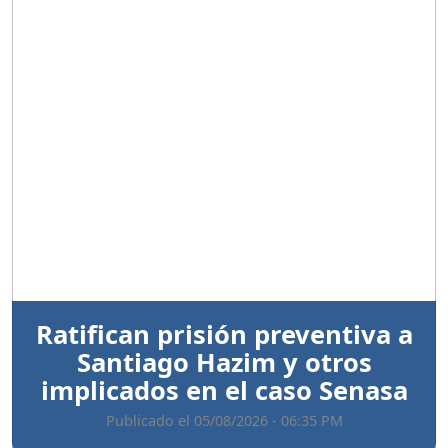
Anterior
Sigui
Ratifican prisión preventiva a
Santiago Hazim y otros
implicados en el caso Senasa
Publicado el 05/08/2026 - 06:35 PM