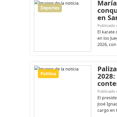
María
Deportes
conqu
en Sa
Publicado 
El karate 
en los Ju
2026, con 
Paliza
Política
2028:
conte
Publicado 
El presid
José Igna
cargo en l