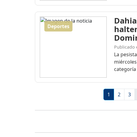
Dahia
Deportes
halte
Domi
Publicado 
La pesist
miércoles
categoría 
1
2
3