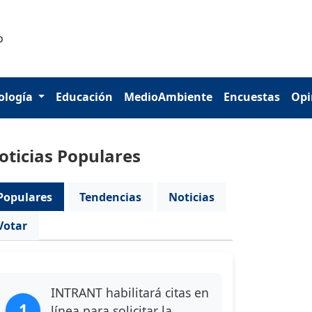
ología
Educación
MedioAmbiente
Encuestas
Opi
oticias Populares
Populares
Tendencias
Noticias
Votar
INTRANT habilitará citas en
1
línea para solicitar la