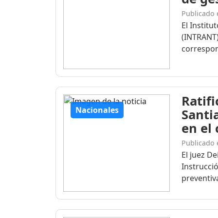
Publicado 
El Institu
(INTRANT)
correspon
Ratif
Nacionales
Santi
en el
Publicado 
El juez D
Instrucció
preventiva