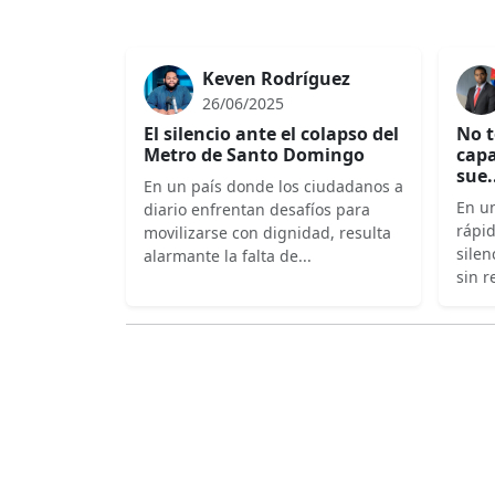
Keven Rodríguez
26/06/2025
El silencio ante el colapso del
No t
Metro de Santo Domingo
capa
sue.
En un país donde los ciudadanos a
En un
diario enfrentan desafíos para
rápi
movilizarse con dignidad, resulta
silen
alarmante la falta de...
sin r