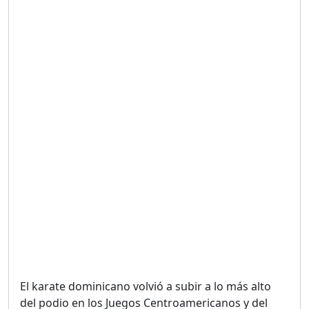
Duración: 19m 38s
UNA VOZ CON PROPÓSITO
/ ONANEY MENDEZ DESDE
TUTILAPIA.
Duración: 26m 0s
"¡SAN JUAN NO QUIERE
ORO' ESTA ES LA RAZÓN !
Duración: 12m 26s
GOBIERNO PERDIDO :SIN
PLAN PARA ENFRENTAR LA
CRISIS.
Duración: 14m 6s
El karate dominicano volvió a subir a lo más alto
El Informe con Alicia