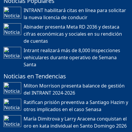
Noticias Populares
¿POR QUÉ TENEMOS
TÍTULOS EN RD?
INTRANT habilitará citas en línea para solicitar
Duración: 24m 35s
la nueva licencia de conducir
Abinader presenta Meta RD 2036 y destaca
cifras económicas y sociales en su rendición
JORGE R. BAUGER: REP.
de cuentas
DOM. PUEDE IR AL
MUNDIAL; HABLA DE
Intrant realizará más de 8,000 inspecciones
MESSI, MARADONA Y SU
PASIÓN AL FUTBOL EN RD
vehiculares durante operativo de Semana
Duración: 1h 28m 49s
Santa
Noticias en Tendencias
Socavón avanza ,
Milton Morrison presenta balance de gestión
carretera las cañitas
del INTRANT 2024-2026
detenida, Bahoruco
provincia ecoturistica
Ratifican prisión preventiva a Santiago Hazim y
Duración: 42m 11s
otros implicados en el caso Senasa
María Dimitrova y Larry Aracena conquistan el