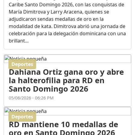
Ortega
del podio en los Juegos Centroamericanos y del
Duración: 56m 8s
Caribe Santo Domingo 2026, con las conquistas de
María Dimitrova y Larry Aracena, quienes se
adjudicaron sendas medallas de oro en la
ASÍ NACIÓ BAHORUCO:
modalidad de kata. Dimitrova abrió una jornada de
FUNDACIÓN, ORIGEN Y
celebración para la delegación dominicana con una
DESARROLLO / EDWIN
ACOSTA SUAREZ
brillant...
Duración: 1h 6m 55s
Deportes
¿PODRÁ LA CANDIDATURA
Dahiana Ortiz gana oro y abre
DE GONZALO CASTILLO
FRENAR LA HEMORRAGIA
la halterofilia para RD en
DEL P.L.D ?
Santo Domingo 2026
Duración: 28m 57s
05/08/2026 - 06:26 PM
GRECO HERASME Y SUS
PREMONICIONES SOBRE
Deportes
EL PANORAMA POLITICO
RD mantiene 10 medallas de
NACIONAL E