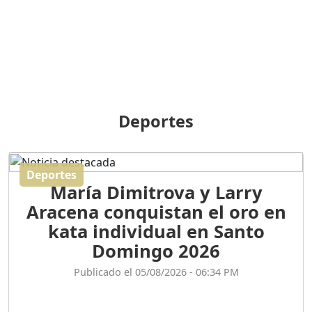
BREILLEY PERALTA: SDE
RECLAMA NUEVA
GENERACIÓN POLÍTICA
Duración: 31m 39s
ORIGEN HISTÓRICO Y
DIFERENCIAS ENTRE
Deportes
REPÚBLICA DOMINICANA
Y HAITÍ
Duración: 1h 15m 55s
Deportes
María Dimitrova y Larry
CONVERSANDO EL
Aracena conquistan el oro en
PODCAST RAFAEL MÉNDEZ
Duración: 1h 9m 56s
kata individual en Santo
Domingo 2026
ENCUESTAS
Publicado el 05/08/2026 - 06:34 PM
MAQUILLADAS......