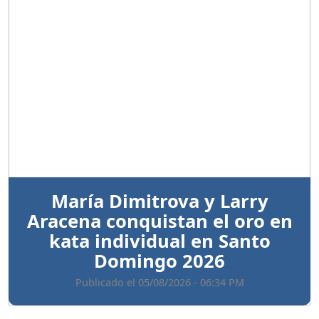
Anterior
Sigui
María Dimitrova y Larry
Aracena conquistan el oro en
kata individual en Santo
Domingo 2026
Publicado el 05/08/2026 - 06:34 PM