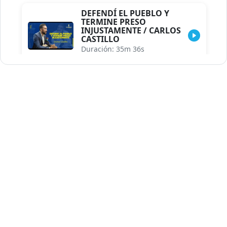
DEFENDÍ EL PUEBLO Y
TERMINE PRESO
INJUSTAMENTE / CARLOS
CASTILLO
Duración: 35m 36s
INDISCRECIONES DEL
ASESOR DEL PRESIDENTE /
CAROLINA MEJIA MAL
POSICIONADA EN LA
ENCUESTA DE ACD
Duración: 17m 30s
LA VERDADERA REFORMA
EDUCATIVA.../JHOSERAND
HERASME
Duración: 8m 30s