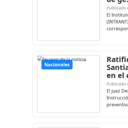
Publicado 
El Institu
(INTRANT)
correspon
Ratif
Nacionales
Santi
en el
Publicado 
El juez D
Instrucció
preventiva