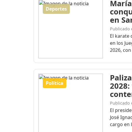
María
Deportes
conqu
en Sa
Publicado 
El karate 
en los Ju
2026, con 
Paliza
Política
2028:
conte
Publicado 
El presid
José Igna
cargo en l