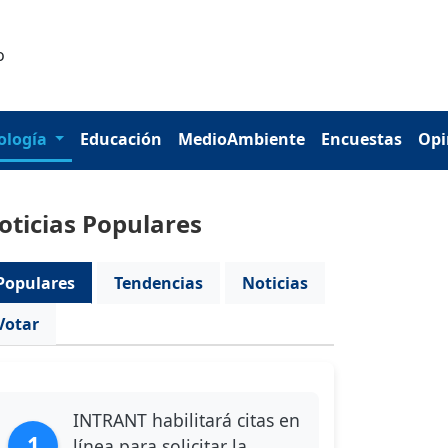
ología
Educación
MedioAmbiente
Encuestas
Opi
oticias Populares
Populares
Tendencias
Noticias
Votar
INTRANT habilitará citas en
1
línea para solicitar la