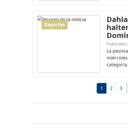
Dahia
Deportes
halte
Domi
Publicado 
La pesist
miércoles
categoría 
1
2
3