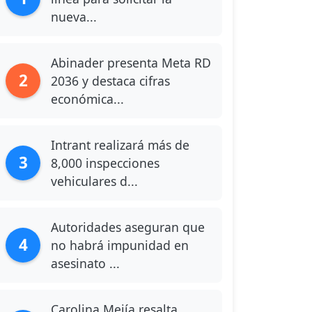
nueva...
Abinader presenta Meta RD
2
2036 y destaca cifras
económica...
Intrant realizará más de
3
8,000 inspecciones
vehiculares d...
Autoridades aseguran que
4
no habrá impunidad en
asesinato ...
Carolina Mejía resalta