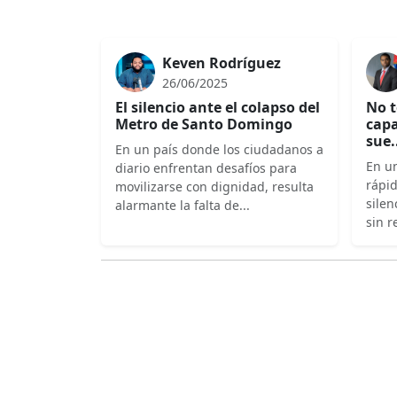
Keven Rodríguez
26/06/2025
El silencio ante el colapso del
No t
Metro de Santo Domingo
capa
sue.
En un país donde los ciudadanos a
En un
diario enfrentan desafíos para
rápi
movilizarse con dignidad, resulta
silen
alarmante la falta de...
sin r