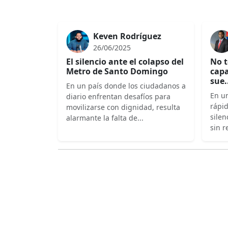
Keven Rodríguez
26/06/2025
El silencio ante el colapso del
No t
Metro de Santo Domingo
capa
sue.
En un país donde los ciudadanos a
En un
diario enfrentan desafíos para
rápi
movilizarse con dignidad, resulta
silen
alarmante la falta de...
sin r