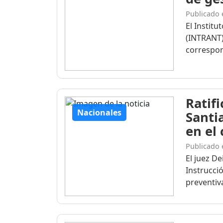
Publicado 
El Institu
(INTRANT)
correspon
Ratif
Nacionales
Santi
en el
Publicado 
El juez D
Instrucció
preventiva