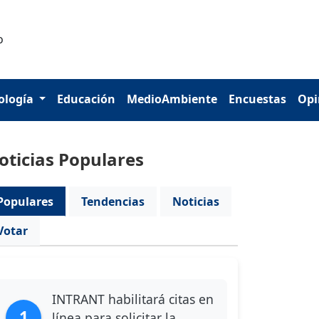
ología
Educación
MedioAmbiente
Encuestas
Opi
oticias Populares
Populares
Tendencias
Noticias
Votar
INTRANT habilitará citas en
1
línea para solicitar la