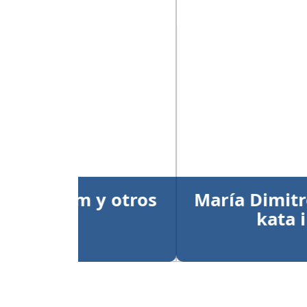
Anterior
María Dimitrova y Larry
kata individual
Publicado el