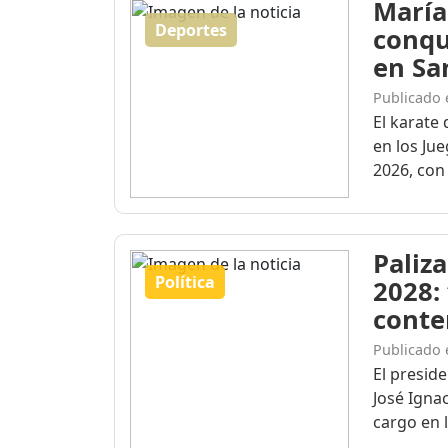
María
Deportes
conqu
en Sa
Publicado 
El karate 
en los Ju
2026, con 
Paliza
Política
2028:
conte
Publicado 
El presid
José Igna
cargo en l