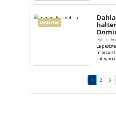
Dahia
Deportes
halte
Domi
Publicado 
La pesist
miércoles
categoría 
1
2
3