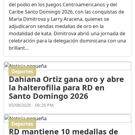
Ortega
del podio en los Juegos Centroamericanos y del
Duración: 56m 8s
Caribe Santo Domingo 2026, con las conquistas de
María Dimitrova y Larry Aracena, quienes se
adjudicaron sendas medallas de oro en la
ASÍ NACIÓ BAHORUCO:
modalidad de kata. Dimitrova abrió una jornada de
FUNDACIÓN, ORIGEN Y
celebración para la delegación dominicana con una
DESARROLLO / EDWIN
ACOSTA SUAREZ
brillant...
Duración: 1h 6m 55s
Deportes
¿PODRÁ LA CANDIDATURA
Dahiana Ortiz gana oro y abre
DE GONZALO CASTILLO
FRENAR LA HEMORRAGIA
la halterofilia para RD en
DEL P.L.D ?
Santo Domingo 2026
Duración: 28m 57s
05/08/2026 - 06:26 PM
GRECO HERASME Y SUS
PREMONICIONES SOBRE
Deportes
EL PANORAMA POLITICO
RD mantiene 10 medallas de
NACIONAL E