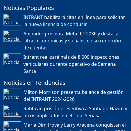
Noticias Populares
¿POR QUÉ TENEMOS
TÍTULOS EN RD?
INTRANT habilitará citas en línea para solicitar
Duración: 24m 35s
la nueva licencia de conducir
Abinader presenta Meta RD 2036 y destaca
cifras económicas y sociales en su rendición
JORGE R. BAUGER: REP.
de cuentas
DOM. PUEDE IR AL
MUNDIAL; HABLA DE
Intrant realizará más de 8,000 inspecciones
MESSI, MARADONA Y SU
PASIÓN AL FUTBOL EN RD
vehiculares durante operativo de Semana
Duración: 1h 28m 49s
Santa
Noticias en Tendencias
Socavón avanza ,
Milton Morrison presenta balance de gestión
carretera las cañitas
del INTRANT 2024-2026
detenida, Bahoruco
provincia ecoturistica
Ratifican prisión preventiva a Santiago Hazim y
Duración: 42m 11s
otros implicados en el caso Senasa
María Dimitrova y Larry Aracena conquistan el