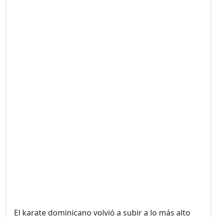
Duración: 19m 38s
UNA VOZ CON PROPÓSITO
/ ONANEY MENDEZ DESDE
TUTILAPIA.
Duración: 26m 0s
"¡SAN JUAN NO QUIERE
ORO' ESTA ES LA RAZÓN !
Duración: 12m 26s
GOBIERNO PERDIDO :SIN
PLAN PARA ENFRENTAR LA
CRISIS.
Duración: 14m 6s
El karate dominicano volvió a subir a lo más alto
El Informe con Alicia