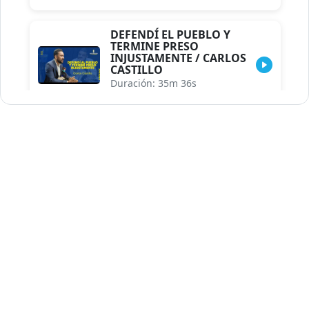
DEFENDÍ EL PUEBLO Y
TERMINE PRESO
INJUSTAMENTE / CARLOS
CASTILLO
Duración: 35m 36s
INDISCRECIONES DEL
ASESOR DEL PRESIDENTE /
CAROLINA MEJIA MAL
POSICIONADA EN LA
ENCUESTA DE ACD
Duración: 17m 30s
LA VERDADERA REFORMA
EDUCATIVA.../JHOSERAND
HERASME
Duración: 8m 30s