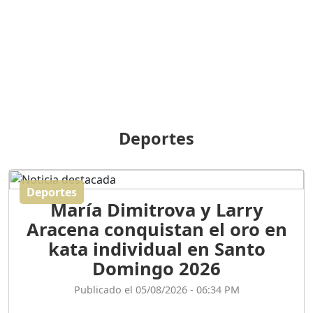
BREILLEY PERALTA: SDE
RECLAMA NUEVA
GENERACIÓN POLÍTICA
Duración: 31m 39s
ORIGEN HISTÓRICO Y
DIFERENCIAS ENTRE
Deportes
REPÚBLICA DOMINICANA
Y HAITÍ
Duración: 1h 15m 55s
Deportes
María Dimitrova y Larry
CONVERSANDO EL
Aracena conquistan el oro en
PODCAST RAFAEL MÉNDEZ
Duración: 1h 9m 56s
kata individual en Santo
Domingo 2026
ENCUESTAS
Publicado el 05/08/2026 - 06:34 PM
MAQUILLADAS......