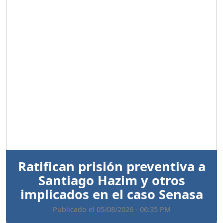
Anterior
Sigui
Ratifican prisión preventiva a
Santiago Hazim y otros
implicados en el caso Senasa
Publicado el 05/08/2026 - 06:35 PM