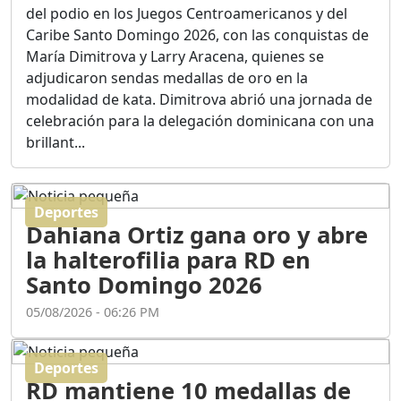
Ortega
del podio en los Juegos Centroamericanos y del
Duración: 56m 8s
Caribe Santo Domingo 2026, con las conquistas de
María Dimitrova y Larry Aracena, quienes se
adjudicaron sendas medallas de oro en la
ASÍ NACIÓ BAHORUCO:
modalidad de kata. Dimitrova abrió una jornada de
FUNDACIÓN, ORIGEN Y
celebración para la delegación dominicana con una
DESARROLLO / EDWIN
ACOSTA SUAREZ
brillant...
Duración: 1h 6m 55s
Deportes
¿PODRÁ LA CANDIDATURA
Dahiana Ortiz gana oro y abre
DE GONZALO CASTILLO
FRENAR LA HEMORRAGIA
la halterofilia para RD en
DEL P.L.D ?
Santo Domingo 2026
Duración: 28m 57s
05/08/2026 - 06:26 PM
GRECO HERASME Y SUS
PREMONICIONES SOBRE
Deportes
EL PANORAMA POLITICO
RD mantiene 10 medallas de
NACIONAL E