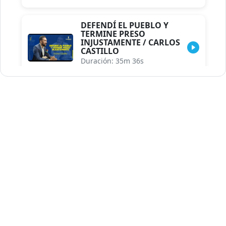
DEFENDÍ EL PUEBLO Y
TERMINE PRESO
INJUSTAMENTE / CARLOS
CASTILLO
Duración: 35m 36s
INDISCRECIONES DEL
ASESOR DEL PRESIDENTE /
CAROLINA MEJIA MAL
POSICIONADA EN LA
ENCUESTA DE ACD
Duración: 17m 30s
LA VERDADERA REFORMA
EDUCATIVA.../JHOSERAND
HERASME
Duración: 8m 30s