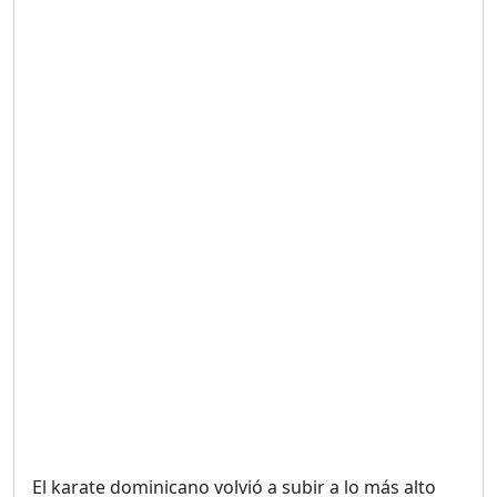
Duración: 19m 38s
UNA VOZ CON PROPÓSITO
/ ONANEY MENDEZ DESDE
TUTILAPIA.
Duración: 26m 0s
"¡SAN JUAN NO QUIERE
ORO' ESTA ES LA RAZÓN !
Duración: 12m 26s
GOBIERNO PERDIDO :SIN
PLAN PARA ENFRENTAR LA
CRISIS.
Duración: 14m 6s
El karate dominicano volvió a subir a lo más alto
El Informe con Alicia