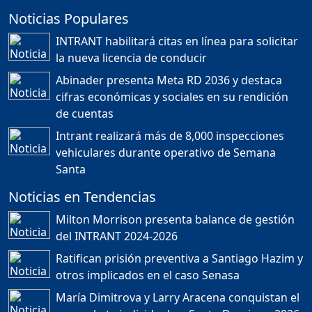
Noticias Populares
¿POR QUÉ TENEMOS
TÍTULOS EN RD?
INTRANT habilitará citas en línea para solicitar
Duración: 24m 35s
la nueva licencia de conducir
Abinader presenta Meta RD 2036 y destaca
cifras económicas y sociales en su rendición
JORGE R. BAUGER: REP.
de cuentas
DOM. PUEDE IR AL
MUNDIAL; HABLA DE
Intrant realizará más de 8,000 inspecciones
MESSI, MARADONA Y SU
PASIÓN AL FUTBOL EN RD
vehiculares durante operativo de Semana
Duración: 1h 28m 49s
Santa
Noticias en Tendencias
Socavón avanza ,
Milton Morrison presenta balance de gestión
carretera las cañitas
del INTRANT 2024-2026
detenida, Bahoruco
provincia ecoturistica
Ratifican prisión preventiva a Santiago Hazim y
Duración: 42m 11s
otros implicados en el caso Senasa
María Dimitrova y Larry Aracena conquistan el