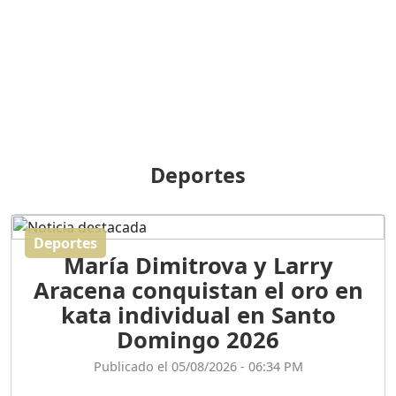
BREILLEY PERALTA: SDE
RECLAMA NUEVA
GENERACIÓN POLÍTICA
Duración: 31m 39s
ORIGEN HISTÓRICO Y
DIFERENCIAS ENTRE
Deportes
REPÚBLICA DOMINICANA
Y HAITÍ
Duración: 1h 15m 55s
Deportes
María Dimitrova y Larry
CONVERSANDO EL
Aracena conquistan el oro en
PODCAST RAFAEL MÉNDEZ
Duración: 1h 9m 56s
kata individual en Santo
Domingo 2026
ENCUESTAS
Publicado el 05/08/2026 - 06:34 PM
MAQUILLADAS......