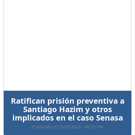
Anterior
Sigui
Ratifican prisión preventiva a
Santiago Hazim y otros
implicados en el caso Senasa
Publicado el 05/08/2026 - 06:35 PM