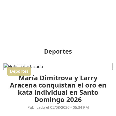
BREILLEY PERALTA: SDE
RECLAMA NUEVA
GENERACIÓN POLÍTICA
Duración: 31m 39s
ORIGEN HISTÓRICO Y
DIFERENCIAS ENTRE
Deportes
REPÚBLICA DOMINICANA
Y HAITÍ
Duración: 1h 15m 55s
Deportes
María Dimitrova y Larry
CONVERSANDO EL
Aracena conquistan el oro en
PODCAST RAFAEL MÉNDEZ
Duración: 1h 9m 56s
kata individual en Santo
Domingo 2026
ENCUESTAS
Publicado el 05/08/2026 - 06:34 PM
MAQUILLADAS......