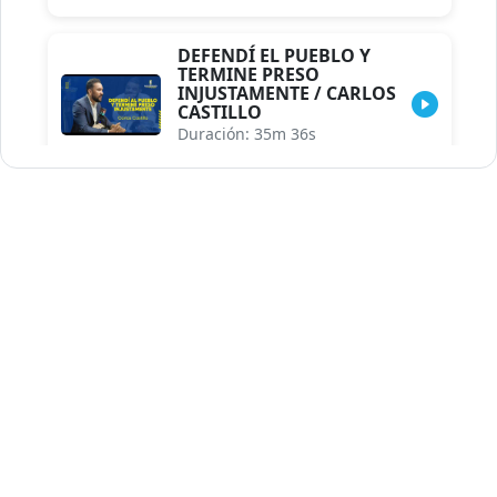
DEFENDÍ EL PUEBLO Y
TERMINE PRESO
INJUSTAMENTE / CARLOS
CASTILLO
Duración: 35m 36s
INDISCRECIONES DEL
ASESOR DEL PRESIDENTE /
CAROLINA MEJIA MAL
POSICIONADA EN LA
ENCUESTA DE ACD
Duración: 17m 30s
LA VERDADERA REFORMA
EDUCATIVA.../JHOSERAND
HERASME
Duración: 8m 30s