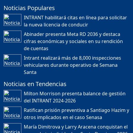
Noticias Populares
¿POR QUÉ TENEMOS
TÍTULOS EN RD?
INTRANT habilitará citas en línea para solicitar
Duración: 24m 35s
la nueva licencia de conducir
Abinader presenta Meta RD 2036 y destaca
cifras económicas y sociales en su rendición
JORGE R. BAUGER: REP.
de cuentas
DOM. PUEDE IR AL
MUNDIAL; HABLA DE
Intrant realizará más de 8,000 inspecciones
MESSI, MARADONA Y SU
PASIÓN AL FUTBOL EN RD
vehiculares durante operativo de Semana
Duración: 1h 28m 49s
Santa
Noticias en Tendencias
Socavón avanza ,
Milton Morrison presenta balance de gestión
carretera las cañitas
del INTRANT 2024-2026
detenida, Bahoruco
provincia ecoturistica
Ratifican prisión preventiva a Santiago Hazim y
Duración: 42m 11s
otros implicados en el caso Senasa
María Dimitrova y Larry Aracena conquistan el