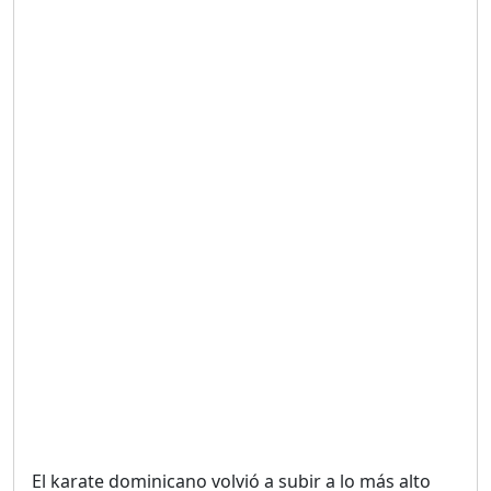
Duración: 19m 38s
UNA VOZ CON PROPÓSITO
/ ONANEY MENDEZ DESDE
TUTILAPIA.
Duración: 26m 0s
"¡SAN JUAN NO QUIERE
ORO' ESTA ES LA RAZÓN !
Duración: 12m 26s
GOBIERNO PERDIDO :SIN
PLAN PARA ENFRENTAR LA
CRISIS.
Duración: 14m 6s
El karate dominicano volvió a subir a lo más alto
El Informe con Alicia