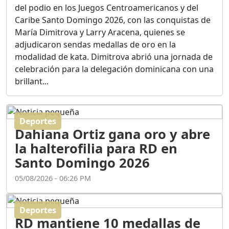
Ortega
del podio en los Juegos Centroamericanos y del
Duración: 56m 8s
Caribe Santo Domingo 2026, con las conquistas de
María Dimitrova y Larry Aracena, quienes se
adjudicaron sendas medallas de oro en la
ASÍ NACIÓ BAHORUCO:
modalidad de kata. Dimitrova abrió una jornada de
FUNDACIÓN, ORIGEN Y
celebración para la delegación dominicana con una
DESARROLLO / EDWIN
ACOSTA SUAREZ
brillant...
Duración: 1h 6m 55s
Deportes
¿PODRÁ LA CANDIDATURA
Dahiana Ortiz gana oro y abre
DE GONZALO CASTILLO
FRENAR LA HEMORRAGIA
la halterofilia para RD en
DEL P.L.D ?
Santo Domingo 2026
Duración: 28m 57s
05/08/2026 - 06:26 PM
GRECO HERASME Y SUS
PREMONICIONES SOBRE
Deportes
EL PANORAMA POLITICO
RD mantiene 10 medallas de
NACIONAL E