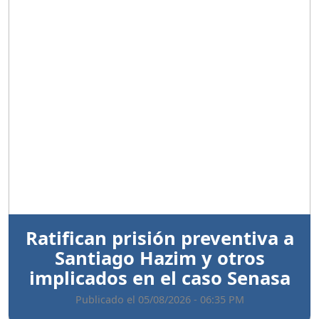
Anterior
Sigui
Ratifican prisión preventiva a
Santiago Hazim y otros
implicados en el caso Senasa
Publicado el 05/08/2026 - 06:35 PM