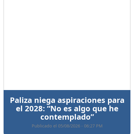
Anterior
Sigui
Paliza niega aspiraciones para
el 2028: “No es algo que he
contemplado”
Publicado el 05/08/2026 - 06:27 PM