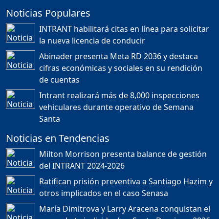
Noticias Populares
¿POR QUÉ TENEMOS
TÍTULOS EN RD?
INTRANT habilitará citas en línea para solicitar
Duración: 24m 35s
la nueva licencia de conducir
Abinader presenta Meta RD 2036 y destaca
cifras económicas y sociales en su rendición
JORGE R. BAUGER: REP.
de cuentas
DOM. PUEDE IR AL
MUNDIAL; HABLA DE
Intrant realizará más de 8,000 inspecciones
MESSI, MARADONA Y SU
PASIÓN AL FUTBOL EN RD
vehiculares durante operativo de Semana
Duración: 1h 28m 49s
Santa
Noticias en Tendencias
Socavón avanza ,
Milton Morrison presenta balance de gestión
carretera las cañitas
del INTRANT 2024-2026
detenida, Bahoruco
provincia ecoturistica
Ratifican prisión preventiva a Santiago Hazim y
Duración: 42m 11s
otros implicados en el caso Senasa
María Dimitrova y Larry Aracena conquistan el