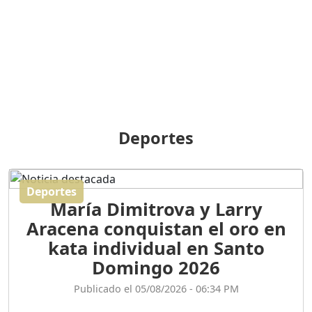
BREILLEY PERALTA: SDE
RECLAMA NUEVA
GENERACIÓN POLÍTICA
Duración: 31m 39s
ORIGEN HISTÓRICO Y
DIFERENCIAS ENTRE
Deportes
REPÚBLICA DOMINICANA
Y HAITÍ
Duración: 1h 15m 55s
Deportes
María Dimitrova y Larry
CONVERSANDO EL
Aracena conquistan el oro en
PODCAST RAFAEL MÉNDEZ
Duración: 1h 9m 56s
kata individual en Santo
Domingo 2026
ENCUESTAS
Publicado el 05/08/2026 - 06:34 PM
MAQUILLADAS......