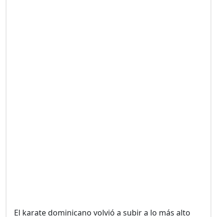
Duración: 19m 38s
UNA VOZ CON PROPÓSITO
/ ONANEY MENDEZ DESDE
TUTILAPIA.
Duración: 26m 0s
"¡SAN JUAN NO QUIERE
ORO' ESTA ES LA RAZÓN !
Duración: 12m 26s
GOBIERNO PERDIDO :SIN
PLAN PARA ENFRENTAR LA
CRISIS.
Duración: 14m 6s
El karate dominicano volvió a subir a lo más alto
El Informe con Alicia