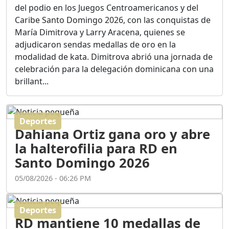
Ortega
del podio en los Juegos Centroamericanos y del
Duración: 56m 8s
Caribe Santo Domingo 2026, con las conquistas de
María Dimitrova y Larry Aracena, quienes se
adjudicaron sendas medallas de oro en la
ASÍ NACIÓ BAHORUCO:
modalidad de kata. Dimitrova abrió una jornada de
FUNDACIÓN, ORIGEN Y
celebración para la delegación dominicana con una
DESARROLLO / EDWIN
ACOSTA SUAREZ
brillant...
Duración: 1h 6m 55s
Deportes
¿PODRÁ LA CANDIDATURA
Dahiana Ortiz gana oro y abre
DE GONZALO CASTILLO
FRENAR LA HEMORRAGIA
la halterofilia para RD en
DEL P.L.D ?
Santo Domingo 2026
Duración: 28m 57s
05/08/2026 - 06:26 PM
GRECO HERASME Y SUS
PREMONICIONES SOBRE
Deportes
EL PANORAMA POLITICO
RD mantiene 10 medallas de
NACIONAL E