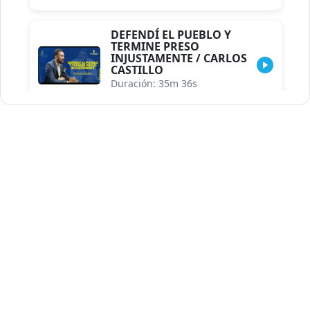
DEFENDÍ EL PUEBLO Y
TERMINE PRESO
INJUSTAMENTE / CARLOS
CASTILLO
Duración: 35m 36s
INDISCRECIONES DEL
ASESOR DEL PRESIDENTE /
CAROLINA MEJIA MAL
POSICIONADA EN LA
ENCUESTA DE ACD
Duración: 17m 30s
LA VERDADERA REFORMA
EDUCATIVA.../JHOSERAND
HERASME
Duración: 8m 30s