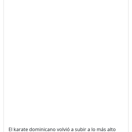
Duración: 19m 38s
UNA VOZ CON PROPÓSITO
/ ONANEY MENDEZ DESDE
TUTILAPIA.
Duración: 26m 0s
"¡SAN JUAN NO QUIERE
ORO' ESTA ES LA RAZÓN !
Duración: 12m 26s
GOBIERNO PERDIDO :SIN
PLAN PARA ENFRENTAR LA
CRISIS.
Duración: 14m 6s
El karate dominicano volvió a subir a lo más alto
El Informe con Alicia