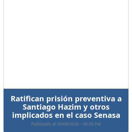
Anterior
Sigui
Ratifican prisión preventiva a
Santiago Hazim y otros
implicados en el caso Senasa
Publicado el 05/08/2026 - 06:35 PM