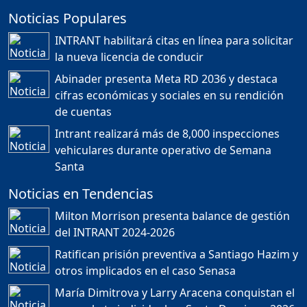
Noticias Populares
¿POR QUÉ TENEMOS
TÍTULOS EN RD?
INTRANT habilitará citas en línea para solicitar
Duración: 24m 35s
la nueva licencia de conducir
Abinader presenta Meta RD 2036 y destaca
cifras económicas y sociales en su rendición
JORGE R. BAUGER: REP.
de cuentas
DOM. PUEDE IR AL
MUNDIAL; HABLA DE
Intrant realizará más de 8,000 inspecciones
MESSI, MARADONA Y SU
PASIÓN AL FUTBOL EN RD
vehiculares durante operativo de Semana
Duración: 1h 28m 49s
Santa
Noticias en Tendencias
Socavón avanza ,
Milton Morrison presenta balance de gestión
carretera las cañitas
del INTRANT 2024-2026
detenida, Bahoruco
provincia ecoturistica
Ratifican prisión preventiva a Santiago Hazim y
Duración: 42m 11s
otros implicados en el caso Senasa
María Dimitrova y Larry Aracena conquistan el