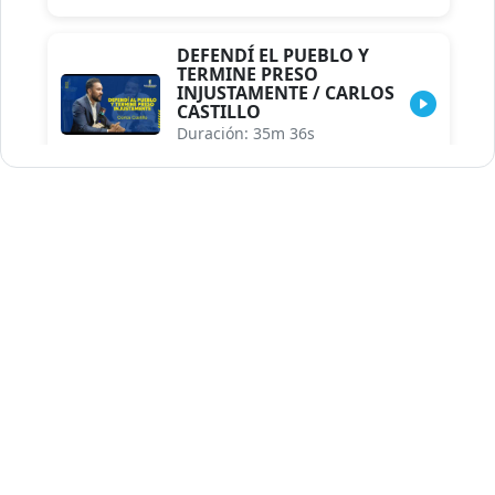
DEFENDÍ EL PUEBLO Y
TERMINE PRESO
INJUSTAMENTE / CARLOS
CASTILLO
Duración: 35m 36s
INDISCRECIONES DEL
ASESOR DEL PRESIDENTE /
CAROLINA MEJIA MAL
POSICIONADA EN LA
ENCUESTA DE ACD
Duración: 17m 30s
LA VERDADERA REFORMA
EDUCATIVA.../JHOSERAND
HERASME
Duración: 8m 30s