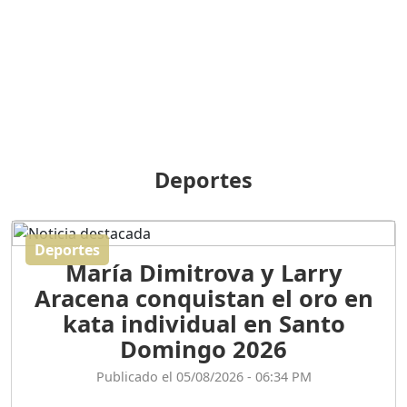
BREILLEY PERALTA: SDE
RECLAMA NUEVA
GENERACIÓN POLÍTICA
Duración: 31m 39s
ORIGEN HISTÓRICO Y
DIFERENCIAS ENTRE
Deportes
REPÚBLICA DOMINICANA
Y HAITÍ
Duración: 1h 15m 55s
Deportes
María Dimitrova y Larry
CONVERSANDO EL
Aracena conquistan el oro en
PODCAST RAFAEL MÉNDEZ
Duración: 1h 9m 56s
kata individual en Santo
Domingo 2026
ENCUESTAS
Publicado el 05/08/2026 - 06:34 PM
MAQUILLADAS......