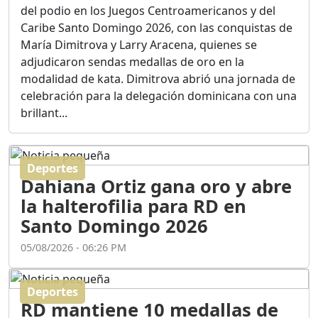
Ortega
del podio en los Juegos Centroamericanos y del
Duración: 56m 8s
Caribe Santo Domingo 2026, con las conquistas de
María Dimitrova y Larry Aracena, quienes se
adjudicaron sendas medallas de oro en la
ASÍ NACIÓ BAHORUCO:
modalidad de kata. Dimitrova abrió una jornada de
FUNDACIÓN, ORIGEN Y
celebración para la delegación dominicana con una
DESARROLLO / EDWIN
ACOSTA SUAREZ
brillant...
Duración: 1h 6m 55s
Deportes
¿PODRÁ LA CANDIDATURA
Dahiana Ortiz gana oro y abre
DE GONZALO CASTILLO
FRENAR LA HEMORRAGIA
la halterofilia para RD en
DEL P.L.D ?
Santo Domingo 2026
Duración: 28m 57s
05/08/2026 - 06:26 PM
GRECO HERASME Y SUS
PREMONICIONES SOBRE
Deportes
EL PANORAMA POLITICO
RD mantiene 10 medallas de
NACIONAL E