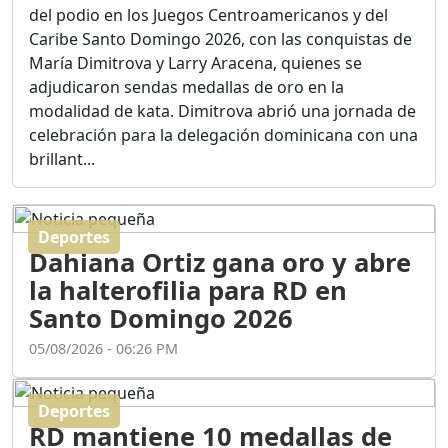
Ortega
del podio en los Juegos Centroamericanos y del
Duración: 56m 8s
Caribe Santo Domingo 2026, con las conquistas de
María Dimitrova y Larry Aracena, quienes se
adjudicaron sendas medallas de oro en la
ASÍ NACIÓ BAHORUCO:
modalidad de kata. Dimitrova abrió una jornada de
FUNDACIÓN, ORIGEN Y
celebración para la delegación dominicana con una
DESARROLLO / EDWIN
ACOSTA SUAREZ
brillant...
Duración: 1h 6m 55s
Deportes
¿PODRÁ LA CANDIDATURA
Dahiana Ortiz gana oro y abre
DE GONZALO CASTILLO
FRENAR LA HEMORRAGIA
la halterofilia para RD en
DEL P.L.D ?
Santo Domingo 2026
Duración: 28m 57s
05/08/2026 - 06:26 PM
GRECO HERASME Y SUS
PREMONICIONES SOBRE
Deportes
EL PANORAMA POLITICO
RD mantiene 10 medallas de
NACIONAL E