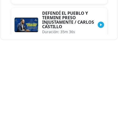
DEFENDÍ EL PUEBLO Y
TERMINE PRESO
INJUSTAMENTE / CARLOS
CASTILLO
Duración: 35m 36s
INDISCRECIONES DEL
ASESOR DEL PRESIDENTE /
CAROLINA MEJIA MAL
POSICIONADA EN LA
ENCUESTA DE ACD
Duración: 17m 30s
LA VERDADERA REFORMA
EDUCATIVA.../JHOSERAND
HERASME
Duración: 8m 30s