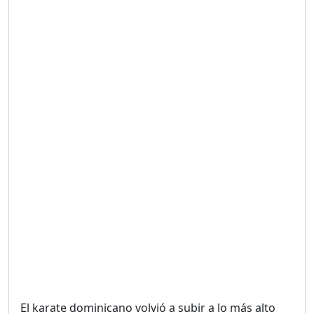
Duración: 19m 38s
UNA VOZ CON PROPÓSITO
/ ONANEY MENDEZ DESDE
TUTILAPIA.
Duración: 26m 0s
"¡SAN JUAN NO QUIERE
ORO' ESTA ES LA RAZÓN !
Duración: 12m 26s
GOBIERNO PERDIDO :SIN
PLAN PARA ENFRENTAR LA
CRISIS.
Duración: 14m 6s
El karate dominicano volvió a subir a lo más alto
El Informe con Alicia