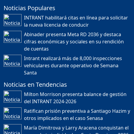
Noticias Populares
¿POR QUÉ TENEMOS
TÍTULOS EN RD?
INTRANT habilitará citas en línea para solicitar
Duración: 24m 35s
la nueva licencia de conducir
Abinader presenta Meta RD 2036 y destaca
cifras económicas y sociales en su rendición
JORGE R. BAUGER: REP.
de cuentas
DOM. PUEDE IR AL
MUNDIAL; HABLA DE
Intrant realizará más de 8,000 inspecciones
MESSI, MARADONA Y SU
PASIÓN AL FUTBOL EN RD
vehiculares durante operativo de Semana
Duración: 1h 28m 49s
Santa
Noticias en Tendencias
Socavón avanza ,
Milton Morrison presenta balance de gestión
carretera las cañitas
del INTRANT 2024-2026
detenida, Bahoruco
provincia ecoturistica
Ratifican prisión preventiva a Santiago Hazim y
Duración: 42m 11s
otros implicados en el caso Senasa
María Dimitrova y Larry Aracena conquistan el