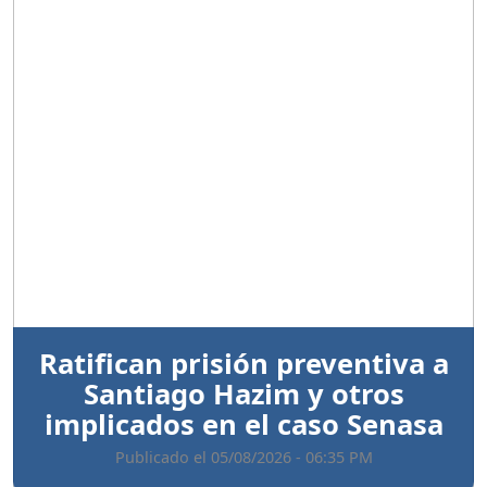
Anterior
Sigui
Ratifican prisión preventiva a
Santiago Hazim y otros
implicados en el caso Senasa
Publicado el 05/08/2026 - 06:35 PM