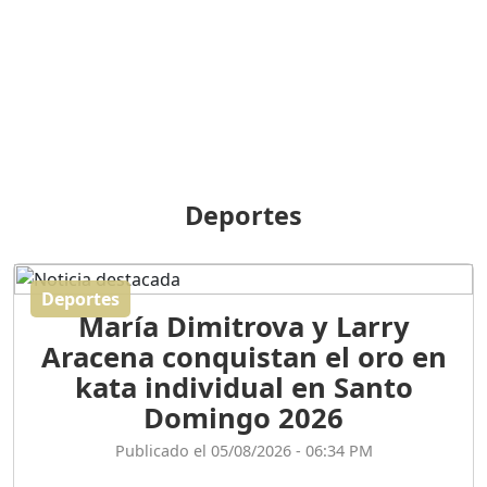
BREILLEY PERALTA: SDE
RECLAMA NUEVA
GENERACIÓN POLÍTICA
Duración: 31m 39s
ORIGEN HISTÓRICO Y
DIFERENCIAS ENTRE
Deportes
REPÚBLICA DOMINICANA
Y HAITÍ
Duración: 1h 15m 55s
Deportes
María Dimitrova y Larry
CONVERSANDO EL
Aracena conquistan el oro en
PODCAST RAFAEL MÉNDEZ
Duración: 1h 9m 56s
kata individual en Santo
Domingo 2026
ENCUESTAS
Publicado el 05/08/2026 - 06:34 PM
MAQUILLADAS......