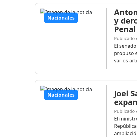
Anton
Nacionales
y der
Penal
Publicado 
El senado
propuso e
varios artí
Joel 
Nacionales
expan
Publicado 
El ministr
República
ampliación