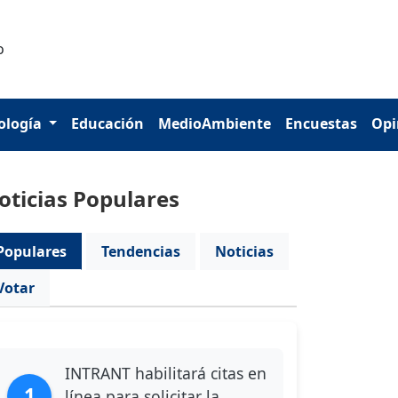
ología
Educación
MedioAmbiente
Encuestas
Opi
oticias Populares
Populares
Tendencias
Noticias
Votar
INTRANT habilitará citas en
1
línea para solicitar la