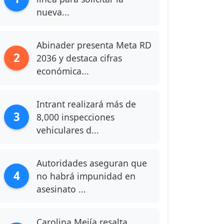
nueva...
Abinader presenta Meta RD
2
2036 y destaca cifras
económica...
Intrant realizará más de
3
8,000 inspecciones
vehiculares d...
Autoridades aseguran que
4
no habrá impunidad en
asesinato ...
Carolina Mejía resalta