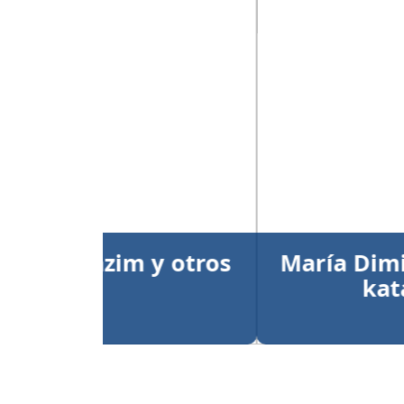
Anterior
María Dimitrova y Larry
kata individual
Publicado el