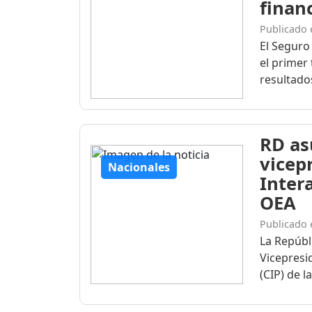
finan
Publicado 
El Seguro
el primer 
resultados
RD as
vicep
Nacionales
Inter
OEA
Publicado 
La Repúbl
Vicepresi
(CIP) de l