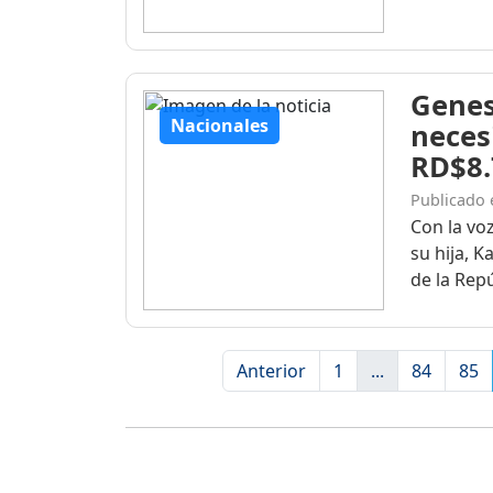
Genes
Nacionales
neces
RD$8.
Publicado 
Con la vo
su hija, K
de la Repúb
Anterior
1
...
84
85