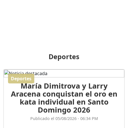
Duración: 31m 39s
ORIGEN HISTÓRICO Y
DIFERENCIAS ENTRE
Deportes
REPÚBLICA DOMINICANA
Y HAITÍ
Duración: 1h 15m 55s
Deportes
María Dimitrova y Larry
CONVERSANDO EL
Aracena conquistan el oro en
PODCAST RAFAEL MÉNDEZ
Duración: 1h 9m 56s
kata individual en Santo
Domingo 2026
ENCUESTAS
Publicado el 05/08/2026 - 06:34 PM
MAQUILLADAS......
Duración: 19m 38s