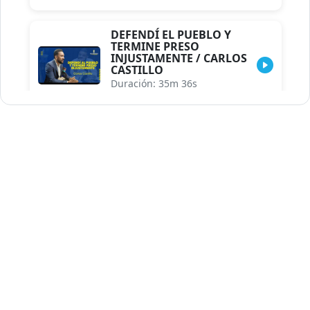
INJUSTAMENTE / CARLOS
CASTILLO
Duración: 35m 36s
INDISCRECIONES DEL
ASESOR DEL PRESIDENTE /
CAROLINA MEJIA MAL
POSICIONADA EN LA
ENCUESTA DE ACD
Duración: 17m 30s
LA VERDADERA REFORMA
EDUCATIVA.../JHOSERAND
HERASME
Duración: 8m 30s
BREILLEY PERALTA: SDE
RECLAMA NUEVA
GENERACIÓN POLÍTICA