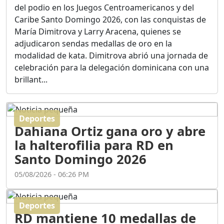
adjudicaron sendas medallas de oro en la
ASÍ NACIÓ BAHORUCO:
modalidad de kata. Dimitrova abrió una jornada de
FUNDACIÓN, ORIGEN Y
celebración para la delegación dominicana con una
DESARROLLO / EDWIN
ACOSTA SUAREZ
brillant...
Duración: 1h 6m 55s
Deportes
¿PODRÁ LA CANDIDATURA
Dahiana Ortiz gana oro y abre
DE GONZALO CASTILLO
FRENAR LA HEMORRAGIA
la halterofilia para RD en
DEL P.L.D ?
Santo Domingo 2026
Duración: 28m 57s
05/08/2026 - 06:26 PM
GRECO HERASME Y SUS
PREMONICIONES SOBRE
Deportes
EL PANORAMA POLITICO
RD mantiene 10 medallas de
NACIONAL E
oro en Santo Domingo 2026
INTERNACIONAL
Duración: 47m 29s
30/07/2026 - 09:31 AM