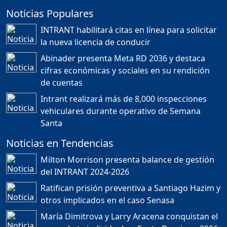
Duración: 24m 35s
la nueva licencia de conducir
Abinader presenta Meta RD 2036 y destaca
cifras económicas y sociales en su rendición
JORGE R. BAUGER: REP.
de cuentas
DOM. PUEDE IR AL
MUNDIAL; HABLA DE
Intrant realizará más de 8,000 inspecciones
MESSI, MARADONA Y SU
PASIÓN AL FUTBOL EN RD
vehiculares durante operativo de Semana
Duración: 1h 28m 49s
Santa
Noticias en Tendencias
Socavón avanza ,
Milton Morrison presenta balance de gestión
carretera las cañitas
del INTRANT 2024-2026
detenida, Bahoruco
provincia ecoturistica
Ratifican prisión preventiva a Santiago Hazim y
Duración: 42m 11s
otros implicados en el caso Senasa
María Dimitrova y Larry Aracena conquistan el
oro en kata individual en Santo Domingo 2026
Población a gritos por los
apagones
Últimas Noticias
Duración: 59m 40s