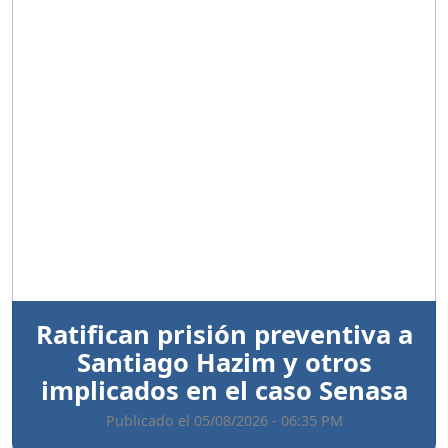
Anterior
Sigui
Ratifican prisión preventiva a
Santiago Hazim y otros
implicados en el caso Senasa
Publicado el 05/08/2026 - 06:35 PM