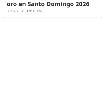
CUANDO LA AMBICIÓN SE
CONVIERTE EN
CORRUPCIÓN....
Duración: 11m 19s
MINISTRO DE JUSTICIA EN
RD; ¿ NECESIDAD REAL O
MÁS BUROCRACIA?
Duración: 50m 45s
El poder de la oratoria en
la era digital | Entrevista
con Jenny Rivera
Duración: 21m 10s
"NO SOY POLITICO DE 6
MESES : NEYBA NECESITA
UN NUEVO PERFIL EN LA