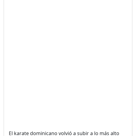
UNA VOZ CON PROPÓSITO
/ ONANEY MENDEZ DESDE
TUTILAPIA.
Duración: 26m 0s
"¡SAN JUAN NO QUIERE
ORO' ESTA ES LA RAZÓN !
Duración: 12m 26s
GOBIERNO PERDIDO :SIN
PLAN PARA ENFRENTAR LA
CRISIS.
Duración: 14m 6s
El karate dominicano volvió a subir a lo más alto
El Informe con Alicia
Ortega
del podio en los Juegos Centroamericanos y del
Duración: 56m 8s
Caribe Santo Domingo 2026, con las conquistas de
María Dimitrova y Larry Aracena, quienes se