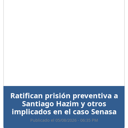
Anterior
Sigui
Ratifican prisión preventiva a
Santiago Hazim y otros
implicados en el caso Senasa
Publicado el 05/08/2026 - 06:35 PM