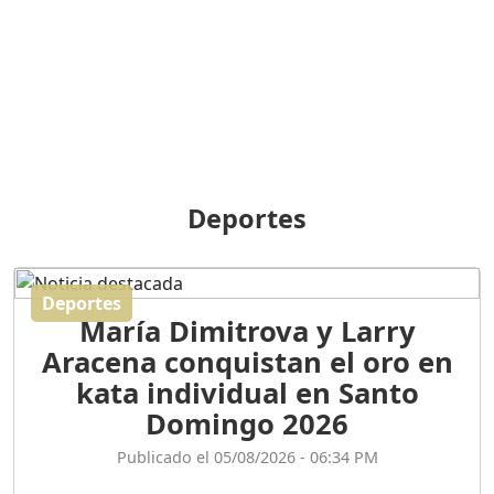
BREILLEY PERALTA: SDE
RECLAMA NUEVA
GENERACIÓN POLÍTICA
Duración: 31m 39s
ORIGEN HISTÓRICO Y
DIFERENCIAS ENTRE
Deportes
REPÚBLICA DOMINICANA
Y HAITÍ
Duración: 1h 15m 55s
Deportes
María Dimitrova y Larry
CONVERSANDO EL
Aracena conquistan el oro en
PODCAST RAFAEL MÉNDEZ
Duración: 1h 9m 56s
kata individual en Santo
Domingo 2026
ENCUESTAS
Publicado el 05/08/2026 - 06:34 PM
MAQUILLADAS......