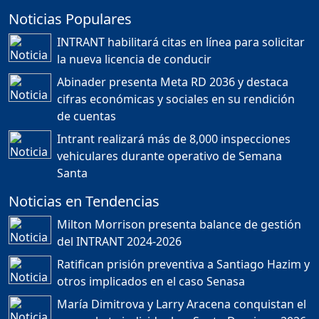
Noticias Populares
¿POR QUÉ TENEMOS
TÍTULOS EN RD?
INTRANT habilitará citas en línea para solicitar
Duración: 24m 35s
la nueva licencia de conducir
Abinader presenta Meta RD 2036 y destaca
cifras económicas y sociales en su rendición
JORGE R. BAUGER: REP.
de cuentas
DOM. PUEDE IR AL
MUNDIAL; HABLA DE
Intrant realizará más de 8,000 inspecciones
MESSI, MARADONA Y SU
PASIÓN AL FUTBOL EN RD
vehiculares durante operativo de Semana
Duración: 1h 28m 49s
Santa
Noticias en Tendencias
Socavón avanza ,
Milton Morrison presenta balance de gestión
carretera las cañitas
del INTRANT 2024-2026
detenida, Bahoruco
provincia ecoturistica
Ratifican prisión preventiva a Santiago Hazim y
Duración: 42m 11s
otros implicados en el caso Senasa
María Dimitrova y Larry Aracena conquistan el