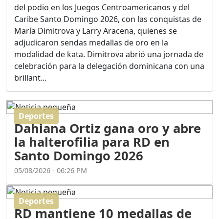
Ortega
del podio en los Juegos Centroamericanos y del
Duración: 56m 8s
Caribe Santo Domingo 2026, con las conquistas de
María Dimitrova y Larry Aracena, quienes se
adjudicaron sendas medallas de oro en la
ASÍ NACIÓ BAHORUCO:
modalidad de kata. Dimitrova abrió una jornada de
FUNDACIÓN, ORIGEN Y
celebración para la delegación dominicana con una
DESARROLLO / EDWIN
ACOSTA SUAREZ
brillant...
Duración: 1h 6m 55s
Deportes
¿PODRÁ LA CANDIDATURA
Dahiana Ortiz gana oro y abre
DE GONZALO CASTILLO
FRENAR LA HEMORRAGIA
la halterofilia para RD en
DEL P.L.D ?
Santo Domingo 2026
Duración: 28m 57s
05/08/2026 - 06:26 PM
GRECO HERASME Y SUS
PREMONICIONES SOBRE
Deportes
EL PANORAMA POLITICO
RD mantiene 10 medallas de
NACIONAL E