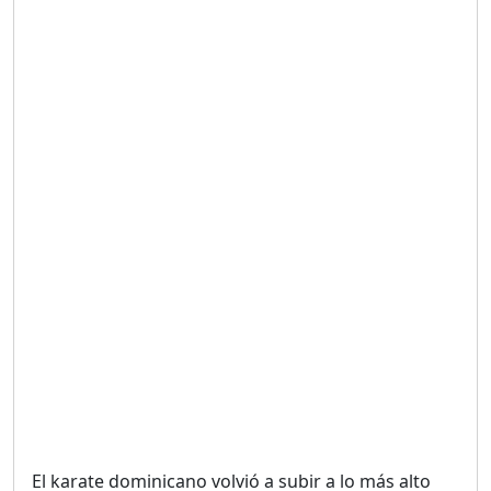
Duración: 19m 38s
UNA VOZ CON PROPÓSITO
/ ONANEY MENDEZ DESDE
TUTILAPIA.
Duración: 26m 0s
"¡SAN JUAN NO QUIERE
ORO' ESTA ES LA RAZÓN !
Duración: 12m 26s
GOBIERNO PERDIDO :SIN
PLAN PARA ENFRENTAR LA
CRISIS.
Duración: 14m 6s
El karate dominicano volvió a subir a lo más alto
El Informe con Alicia