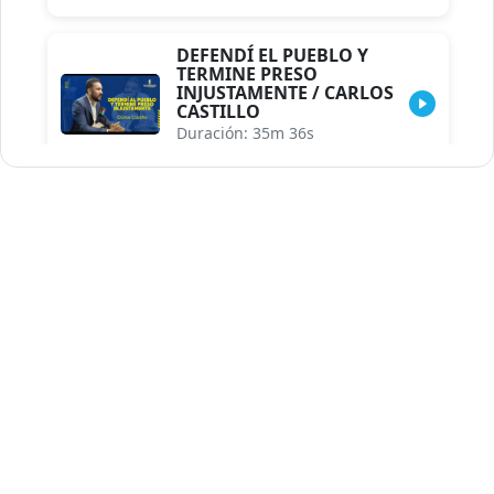
DEFENDÍ EL PUEBLO Y
TERMINE PRESO
INJUSTAMENTE / CARLOS
CASTILLO
Duración: 35m 36s
INDISCRECIONES DEL
ASESOR DEL PRESIDENTE /
CAROLINA MEJIA MAL
POSICIONADA EN LA
ENCUESTA DE ACD
Duración: 17m 30s
LA VERDADERA REFORMA
EDUCATIVA.../JHOSERAND
HERASME
Duración: 8m 30s