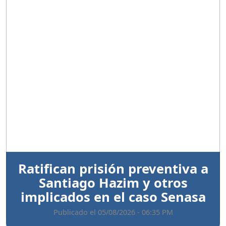
Anterior
Sigui
Ratifican prisión preventiva a
Santiago Hazim y otros
implicados en el caso Senasa
Publicado el 05/08/2026 - 06:35 PM