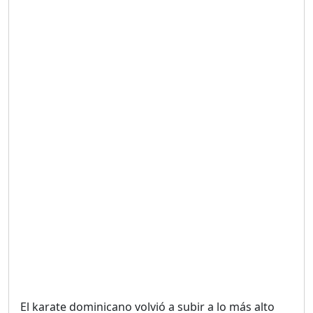
Duración: 19m 38s
UNA VOZ CON PROPÓSITO
/ ONANEY MENDEZ DESDE
TUTILAPIA.
Duración: 26m 0s
"¡SAN JUAN NO QUIERE
ORO' ESTA ES LA RAZÓN !
Duración: 12m 26s
GOBIERNO PERDIDO :SIN
PLAN PARA ENFRENTAR LA
CRISIS.
Duración: 14m 6s
El karate dominicano volvió a subir a lo más alto
El Informe con Alicia