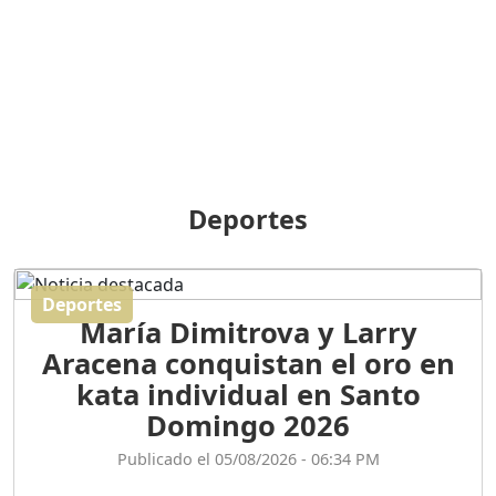
BREILLEY PERALTA: SDE
RECLAMA NUEVA
GENERACIÓN POLÍTICA
Duración: 31m 39s
ORIGEN HISTÓRICO Y
DIFERENCIAS ENTRE
Deportes
REPÚBLICA DOMINICANA
Y HAITÍ
Duración: 1h 15m 55s
Deportes
María Dimitrova y Larry
CONVERSANDO EL
Aracena conquistan el oro en
PODCAST RAFAEL MÉNDEZ
Duración: 1h 9m 56s
kata individual en Santo
Domingo 2026
ENCUESTAS
Publicado el 05/08/2026 - 06:34 PM
MAQUILLADAS......