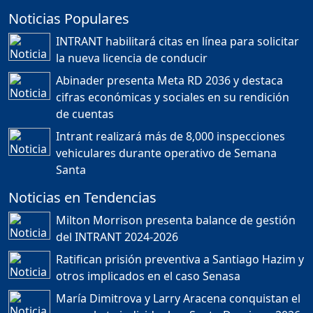
Noticias Populares
¿POR QUÉ TENEMOS
TÍTULOS EN RD?
INTRANT habilitará citas en línea para solicitar
Duración: 24m 35s
la nueva licencia de conducir
Abinader presenta Meta RD 2036 y destaca
cifras económicas y sociales en su rendición
JORGE R. BAUGER: REP.
de cuentas
DOM. PUEDE IR AL
MUNDIAL; HABLA DE
Intrant realizará más de 8,000 inspecciones
MESSI, MARADONA Y SU
PASIÓN AL FUTBOL EN RD
vehiculares durante operativo de Semana
Duración: 1h 28m 49s
Santa
Noticias en Tendencias
Socavón avanza ,
Milton Morrison presenta balance de gestión
carretera las cañitas
del INTRANT 2024-2026
detenida, Bahoruco
provincia ecoturistica
Ratifican prisión preventiva a Santiago Hazim y
Duración: 42m 11s
otros implicados en el caso Senasa
María Dimitrova y Larry Aracena conquistan el