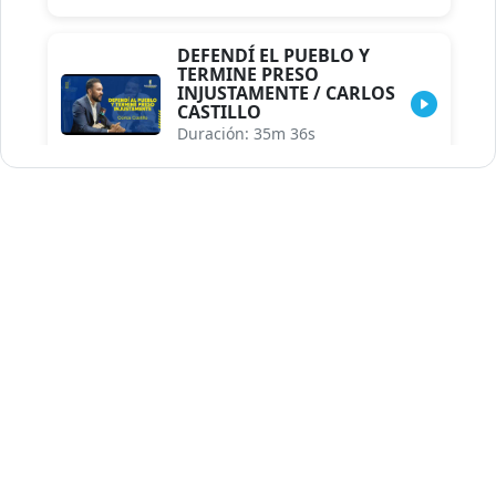
DEFENDÍ EL PUEBLO Y
TERMINE PRESO
INJUSTAMENTE / CARLOS
CASTILLO
Duración: 35m 36s
INDISCRECIONES DEL
ASESOR DEL PRESIDENTE /
CAROLINA MEJIA MAL
POSICIONADA EN LA
ENCUESTA DE ACD
Duración: 17m 30s
LA VERDADERA REFORMA
EDUCATIVA.../JHOSERAND
HERASME
Duración: 8m 30s