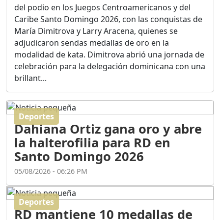
Ortega
del podio en los Juegos Centroamericanos y del
Duración: 56m 8s
Caribe Santo Domingo 2026, con las conquistas de
María Dimitrova y Larry Aracena, quienes se
adjudicaron sendas medallas de oro en la
ASÍ NACIÓ BAHORUCO:
modalidad de kata. Dimitrova abrió una jornada de
FUNDACIÓN, ORIGEN Y
celebración para la delegación dominicana con una
DESARROLLO / EDWIN
ACOSTA SUAREZ
brillant...
Duración: 1h 6m 55s
Deportes
¿PODRÁ LA CANDIDATURA
Dahiana Ortiz gana oro y abre
DE GONZALO CASTILLO
FRENAR LA HEMORRAGIA
la halterofilia para RD en
DEL P.L.D ?
Santo Domingo 2026
Duración: 28m 57s
05/08/2026 - 06:26 PM
GRECO HERASME Y SUS
PREMONICIONES SOBRE
Deportes
EL PANORAMA POLITICO
RD mantiene 10 medallas de
NACIONAL E