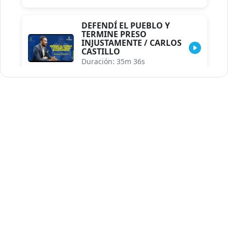
DEFENDÍ EL PUEBLO Y
TERMINE PRESO
INJUSTAMENTE / CARLOS
CASTILLO
Duración: 35m 36s
INDISCRECIONES DEL
ASESOR DEL PRESIDENTE /
CAROLINA MEJIA MAL
POSICIONADA EN LA
ENCUESTA DE ACD
Duración: 17m 30s
LA VERDADERA REFORMA
EDUCATIVA.../JHOSERAND
HERASME
Duración: 8m 30s