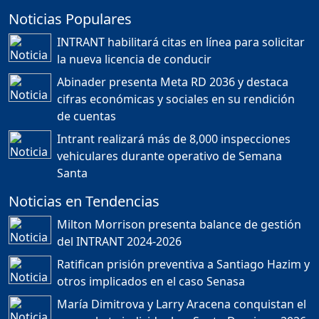
Noticias Populares
¿POR QUÉ TENEMOS
TÍTULOS EN RD?
INTRANT habilitará citas en línea para solicitar
Duración: 24m 35s
la nueva licencia de conducir
Abinader presenta Meta RD 2036 y destaca
cifras económicas y sociales en su rendición
JORGE R. BAUGER: REP.
de cuentas
DOM. PUEDE IR AL
MUNDIAL; HABLA DE
Intrant realizará más de 8,000 inspecciones
MESSI, MARADONA Y SU
PASIÓN AL FUTBOL EN RD
vehiculares durante operativo de Semana
Duración: 1h 28m 49s
Santa
Noticias en Tendencias
Socavón avanza ,
Milton Morrison presenta balance de gestión
carretera las cañitas
del INTRANT 2024-2026
detenida, Bahoruco
provincia ecoturistica
Ratifican prisión preventiva a Santiago Hazim y
Duración: 42m 11s
otros implicados en el caso Senasa
María Dimitrova y Larry Aracena conquistan el