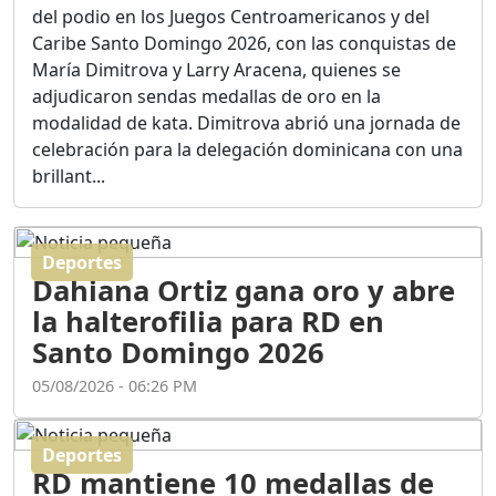
Ortega
del podio en los Juegos Centroamericanos y del
Duración: 56m 8s
Caribe Santo Domingo 2026, con las conquistas de
María Dimitrova y Larry Aracena, quienes se
adjudicaron sendas medallas de oro en la
ASÍ NACIÓ BAHORUCO:
modalidad de kata. Dimitrova abrió una jornada de
FUNDACIÓN, ORIGEN Y
celebración para la delegación dominicana con una
DESARROLLO / EDWIN
ACOSTA SUAREZ
brillant...
Duración: 1h 6m 55s
Deportes
¿PODRÁ LA CANDIDATURA
Dahiana Ortiz gana oro y abre
DE GONZALO CASTILLO
FRENAR LA HEMORRAGIA
la halterofilia para RD en
DEL P.L.D ?
Santo Domingo 2026
Duración: 28m 57s
05/08/2026 - 06:26 PM
GRECO HERASME Y SUS
PREMONICIONES SOBRE
Deportes
EL PANORAMA POLITICO
RD mantiene 10 medallas de
NACIONAL E