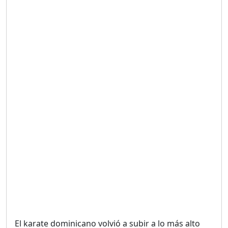
Duración: 19m 38s
UNA VOZ CON PROPÓSITO
/ ONANEY MENDEZ DESDE
TUTILAPIA.
Duración: 26m 0s
"¡SAN JUAN NO QUIERE
ORO' ESTA ES LA RAZÓN !
Duración: 12m 26s
GOBIERNO PERDIDO :SIN
PLAN PARA ENFRENTAR LA
CRISIS.
Duración: 14m 6s
El karate dominicano volvió a subir a lo más alto
El Informe con Alicia