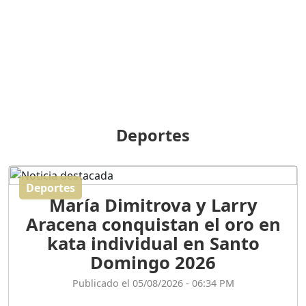
BREILLEY PERALTA: SDE
RECLAMA NUEVA
GENERACIÓN POLÍTICA
Duración: 31m 39s
ORIGEN HISTÓRICO Y
DIFERENCIAS ENTRE
Deportes
REPÚBLICA DOMINICANA
Y HAITÍ
Duración: 1h 15m 55s
Deportes
María Dimitrova y Larry
CONVERSANDO EL
Aracena conquistan el oro en
PODCAST RAFAEL MÉNDEZ
Duración: 1h 9m 56s
kata individual en Santo
Domingo 2026
ENCUESTAS
Publicado el 05/08/2026 - 06:34 PM
MAQUILLADAS......