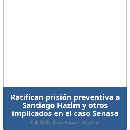
Anterior
Sigui
Ratifican prisión preventiva a
Santiago Hazim y otros
implicados en el caso Senasa
Publicado el 05/08/2026 - 06:35 PM