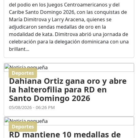
Ortega
del podio en los Juegos Centroamericanos y del
Duración: 56m 8s
Caribe Santo Domingo 2026, con las conquistas de
María Dimitrova y Larry Aracena, quienes se
adjudicaron sendas medallas de oro en la
ASÍ NACIÓ BAHORUCO:
modalidad de kata. Dimitrova abrió una jornada de
FUNDACIÓN, ORIGEN Y
celebración para la delegación dominicana con una
DESARROLLO / EDWIN
ACOSTA SUAREZ
brillant...
Duración: 1h 6m 55s
Deportes
¿PODRÁ LA CANDIDATURA
Dahiana Ortiz gana oro y abre
DE GONZALO CASTILLO
FRENAR LA HEMORRAGIA
la halterofilia para RD en
DEL P.L.D ?
Santo Domingo 2026
Duración: 28m 57s
05/08/2026 - 06:26 PM
GRECO HERASME Y SUS
PREMONICIONES SOBRE
Deportes
EL PANORAMA POLITICO
RD mantiene 10 medallas de
NACIONAL E