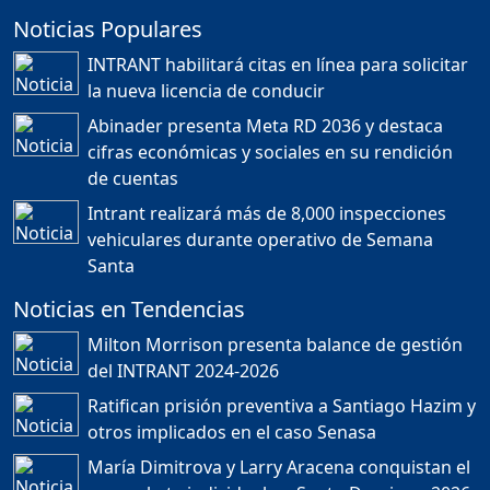
Noticias Populares
¿POR QUÉ TENEMOS
TÍTULOS EN RD?
INTRANT habilitará citas en línea para solicitar
Duración: 24m 35s
la nueva licencia de conducir
Abinader presenta Meta RD 2036 y destaca
cifras económicas y sociales en su rendición
JORGE R. BAUGER: REP.
de cuentas
DOM. PUEDE IR AL
MUNDIAL; HABLA DE
Intrant realizará más de 8,000 inspecciones
MESSI, MARADONA Y SU
PASIÓN AL FUTBOL EN RD
vehiculares durante operativo de Semana
Duración: 1h 28m 49s
Santa
Noticias en Tendencias
Socavón avanza ,
Milton Morrison presenta balance de gestión
carretera las cañitas
del INTRANT 2024-2026
detenida, Bahoruco
provincia ecoturistica
Ratifican prisión preventiva a Santiago Hazim y
Duración: 42m 11s
otros implicados en el caso Senasa
María Dimitrova y Larry Aracena conquistan el