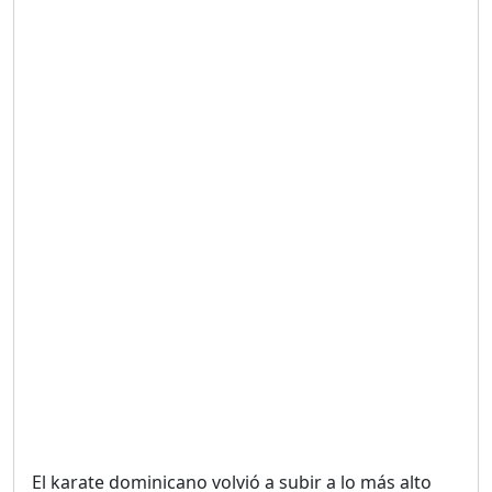
Duración: 19m 38s
UNA VOZ CON PROPÓSITO
/ ONANEY MENDEZ DESDE
TUTILAPIA.
Duración: 26m 0s
"¡SAN JUAN NO QUIERE
ORO' ESTA ES LA RAZÓN !
Duración: 12m 26s
GOBIERNO PERDIDO :SIN
PLAN PARA ENFRENTAR LA
CRISIS.
Duración: 14m 6s
El karate dominicano volvió a subir a lo más alto
El Informe con Alicia