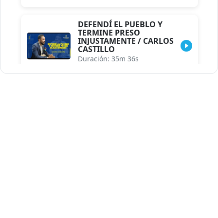
DEFENDÍ EL PUEBLO Y
TERMINE PRESO
INJUSTAMENTE / CARLOS
CASTILLO
Duración: 35m 36s
INDISCRECIONES DEL
ASESOR DEL PRESIDENTE /
CAROLINA MEJIA MAL
POSICIONADA EN LA
ENCUESTA DE ACD
Duración: 17m 30s
LA VERDADERA REFORMA
EDUCATIVA.../JHOSERAND
HERASME
Duración: 8m 30s