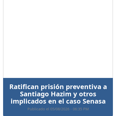
Anterior
Sigui
Ratifican prisión preventiva a
Santiago Hazim y otros
implicados en el caso Senasa
Publicado el 05/08/2026 - 06:35 PM