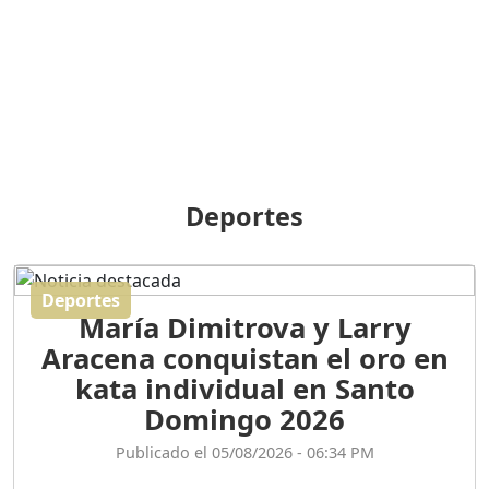
BREILLEY PERALTA: SDE
RECLAMA NUEVA
GENERACIÓN POLÍTICA
Duración: 31m 39s
ORIGEN HISTÓRICO Y
DIFERENCIAS ENTRE
Deportes
REPÚBLICA DOMINICANA
Y HAITÍ
Duración: 1h 15m 55s
Deportes
María Dimitrova y Larry
CONVERSANDO EL
Aracena conquistan el oro en
PODCAST RAFAEL MÉNDEZ
Duración: 1h 9m 56s
kata individual en Santo
Domingo 2026
ENCUESTAS
Publicado el 05/08/2026 - 06:34 PM
MAQUILLADAS......