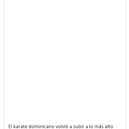
Duración: 19m 38s
UNA VOZ CON PROPÓSITO
/ ONANEY MENDEZ DESDE
TUTILAPIA.
Duración: 26m 0s
"¡SAN JUAN NO QUIERE
ORO' ESTA ES LA RAZÓN !
Duración: 12m 26s
GOBIERNO PERDIDO :SIN
PLAN PARA ENFRENTAR LA
CRISIS.
Duración: 14m 6s
El karate dominicano volvió a subir a lo más alto
El Informe con Alicia