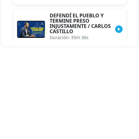
DEFENDÍ EL PUEBLO Y
TERMINE PRESO
INJUSTAMENTE / CARLOS
CASTILLO
Duración: 35m 36s
INDISCRECIONES DEL
ASESOR DEL PRESIDENTE /
CAROLINA MEJIA MAL
POSICIONADA EN LA
ENCUESTA DE ACD
Duración: 17m 30s
LA VERDADERA REFORMA
EDUCATIVA.../JHOSERAND
HERASME
Duración: 8m 30s