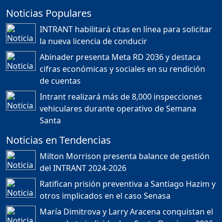
Noticias Populares
¿POR QUÉ TENEMOS
TÍTULOS EN RD?
INTRANT habilitará citas en línea para solicitar
Duración: 24m 35s
la nueva licencia de conducir
Abinader presenta Meta RD 2036 y destaca
cifras económicas y sociales en su rendición
JORGE R. BAUGER: REP.
de cuentas
DOM. PUEDE IR AL
MUNDIAL; HABLA DE
Intrant realizará más de 8,000 inspecciones
MESSI, MARADONA Y SU
PASIÓN AL FUTBOL EN RD
vehiculares durante operativo de Semana
Duración: 1h 28m 49s
Santa
Noticias en Tendencias
Socavón avanza ,
Milton Morrison presenta balance de gestión
carretera las cañitas
del INTRANT 2024-2026
detenida, Bahoruco
provincia ecoturistica
Ratifican prisión preventiva a Santiago Hazim y
Duración: 42m 11s
otros implicados en el caso Senasa
María Dimitrova y Larry Aracena conquistan el