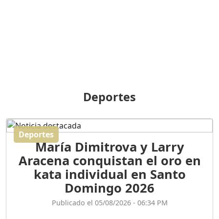
BREILLEY PERALTA: SDE
RECLAMA NUEVA
GENERACIÓN POLÍTICA
Duración: 31m 39s
ORIGEN HISTÓRICO Y
DIFERENCIAS ENTRE
Deportes
REPÚBLICA DOMINICANA
Y HAITÍ
Duración: 1h 15m 55s
Deportes
María Dimitrova y Larry
CONVERSANDO EL
Aracena conquistan el oro en
PODCAST RAFAEL MÉNDEZ
Duración: 1h 9m 56s
kata individual en Santo
Domingo 2026
ENCUESTAS
Publicado el 05/08/2026 - 06:34 PM
MAQUILLADAS......