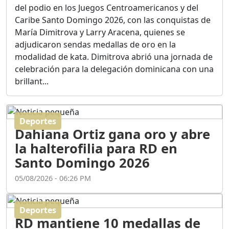
Ortega
del podio en los Juegos Centroamericanos y del
Duración: 56m 8s
Caribe Santo Domingo 2026, con las conquistas de
María Dimitrova y Larry Aracena, quienes se
adjudicaron sendas medallas de oro en la
ASÍ NACIÓ BAHORUCO:
modalidad de kata. Dimitrova abrió una jornada de
FUNDACIÓN, ORIGEN Y
celebración para la delegación dominicana con una
DESARROLLO / EDWIN
ACOSTA SUAREZ
brillant...
Duración: 1h 6m 55s
Deportes
¿PODRÁ LA CANDIDATURA
Dahiana Ortiz gana oro y abre
DE GONZALO CASTILLO
FRENAR LA HEMORRAGIA
la halterofilia para RD en
DEL P.L.D ?
Santo Domingo 2026
Duración: 28m 57s
05/08/2026 - 06:26 PM
GRECO HERASME Y SUS
PREMONICIONES SOBRE
Deportes
EL PANORAMA POLITICO
RD mantiene 10 medallas de
NACIONAL E