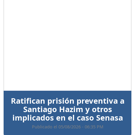
Anterior
Sigui
Ratifican prisión preventiva a
Santiago Hazim y otros
implicados en el caso Senasa
Publicado el 05/08/2026 - 06:35 PM