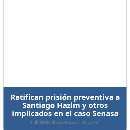
Anterior
Sigui
Ratifican prisión preventiva a
Santiago Hazim y otros
implicados en el caso Senasa
Publicado el 05/08/2026 - 06:35 PM