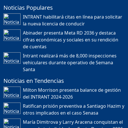
Noticias Populares
¿POR QUÉ TENEMOS
TÍTULOS EN RD?
INTRANT habilitará citas en línea para solicitar
Duración: 24m 35s
la nueva licencia de conducir
Abinader presenta Meta RD 2036 y destaca
cifras económicas y sociales en su rendición
JORGE R. BAUGER: REP.
de cuentas
DOM. PUEDE IR AL
MUNDIAL; HABLA DE
Intrant realizará más de 8,000 inspecciones
MESSI, MARADONA Y SU
PASIÓN AL FUTBOL EN RD
vehiculares durante operativo de Semana
Duración: 1h 28m 49s
Santa
Noticias en Tendencias
Socavón avanza ,
Milton Morrison presenta balance de gestión
carretera las cañitas
del INTRANT 2024-2026
detenida, Bahoruco
provincia ecoturistica
Ratifican prisión preventiva a Santiago Hazim y
Duración: 42m 11s
otros implicados en el caso Senasa
María Dimitrova y Larry Aracena conquistan el