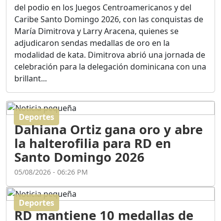
Ortega
del podio en los Juegos Centroamericanos y del
Duración: 56m 8s
Caribe Santo Domingo 2026, con las conquistas de
María Dimitrova y Larry Aracena, quienes se
adjudicaron sendas medallas de oro en la
ASÍ NACIÓ BAHORUCO:
modalidad de kata. Dimitrova abrió una jornada de
FUNDACIÓN, ORIGEN Y
celebración para la delegación dominicana con una
DESARROLLO / EDWIN
ACOSTA SUAREZ
brillant...
Duración: 1h 6m 55s
Deportes
¿PODRÁ LA CANDIDATURA
Dahiana Ortiz gana oro y abre
DE GONZALO CASTILLO
FRENAR LA HEMORRAGIA
la halterofilia para RD en
DEL P.L.D ?
Santo Domingo 2026
Duración: 28m 57s
05/08/2026 - 06:26 PM
GRECO HERASME Y SUS
PREMONICIONES SOBRE
Deportes
EL PANORAMA POLITICO
RD mantiene 10 medallas de
NACIONAL E