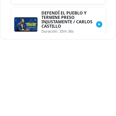
DEFENDÍ EL PUEBLO Y
TERMINE PRESO
INJUSTAMENTE / CARLOS
CASTILLO
Duración: 35m 36s
INDISCRECIONES DEL
ASESOR DEL PRESIDENTE /
CAROLINA MEJIA MAL
POSICIONADA EN LA
ENCUESTA DE ACD
Duración: 17m 30s
LA VERDADERA REFORMA
EDUCATIVA.../JHOSERAND
HERASME
Duración: 8m 30s