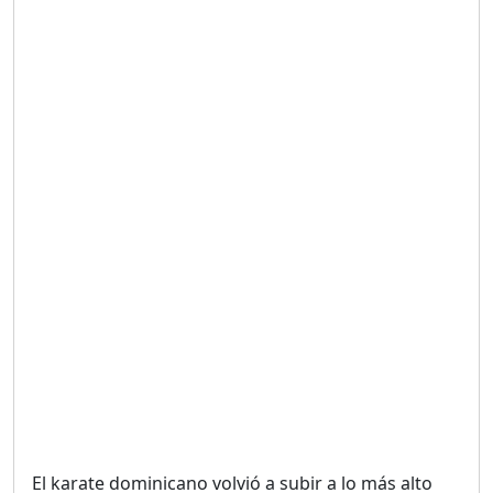
Duración: 19m 38s
UNA VOZ CON PROPÓSITO
/ ONANEY MENDEZ DESDE
TUTILAPIA.
Duración: 26m 0s
"¡SAN JUAN NO QUIERE
ORO' ESTA ES LA RAZÓN !
Duración: 12m 26s
GOBIERNO PERDIDO :SIN
PLAN PARA ENFRENTAR LA
CRISIS.
Duración: 14m 6s
El karate dominicano volvió a subir a lo más alto
El Informe con Alicia