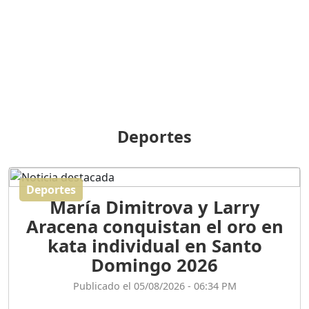
BREILLEY PERALTA: SDE
RECLAMA NUEVA
GENERACIÓN POLÍTICA
Duración: 31m 39s
ORIGEN HISTÓRICO Y
DIFERENCIAS ENTRE
Deportes
REPÚBLICA DOMINICANA
Y HAITÍ
Duración: 1h 15m 55s
Deportes
María Dimitrova y Larry
CONVERSANDO EL
Aracena conquistan el oro en
PODCAST RAFAEL MÉNDEZ
Duración: 1h 9m 56s
kata individual en Santo
Domingo 2026
ENCUESTAS
Publicado el 05/08/2026 - 06:34 PM
MAQUILLADAS......