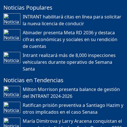
Noticias Populares
¿POR QUÉ TENEMOS
TÍTULOS EN RD?
INTRANT habilitará citas en línea para solicitar
Duración: 24m 35s
la nueva licencia de conducir
Abinader presenta Meta RD 2036 y destaca
cifras económicas y sociales en su rendición
JORGE R. BAUGER: REP.
de cuentas
DOM. PUEDE IR AL
MUNDIAL; HABLA DE
Intrant realizará más de 8,000 inspecciones
MESSI, MARADONA Y SU
PASIÓN AL FUTBOL EN RD
vehiculares durante operativo de Semana
Duración: 1h 28m 49s
Santa
Noticias en Tendencias
Socavón avanza ,
Milton Morrison presenta balance de gestión
carretera las cañitas
del INTRANT 2024-2026
detenida, Bahoruco
provincia ecoturistica
Ratifican prisión preventiva a Santiago Hazim y
Duración: 42m 11s
otros implicados en el caso Senasa
María Dimitrova y Larry Aracena conquistan el