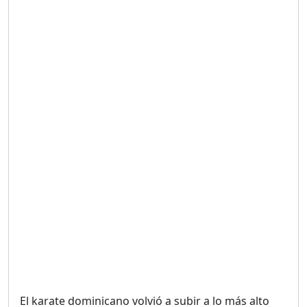
Duración: 19m 38s
UNA VOZ CON PROPÓSITO
/ ONANEY MENDEZ DESDE
TUTILAPIA.
Duración: 26m 0s
"¡SAN JUAN NO QUIERE
ORO' ESTA ES LA RAZÓN !
Duración: 12m 26s
GOBIERNO PERDIDO :SIN
PLAN PARA ENFRENTAR LA
CRISIS.
Duración: 14m 6s
El karate dominicano volvió a subir a lo más alto
El Informe con Alicia