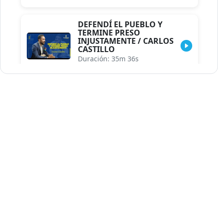
DEFENDÍ EL PUEBLO Y
TERMINE PRESO
INJUSTAMENTE / CARLOS
CASTILLO
Duración: 35m 36s
INDISCRECIONES DEL
ASESOR DEL PRESIDENTE /
CAROLINA MEJIA MAL
POSICIONADA EN LA
ENCUESTA DE ACD
Duración: 17m 30s
LA VERDADERA REFORMA
EDUCATIVA.../JHOSERAND
HERASME
Duración: 8m 30s