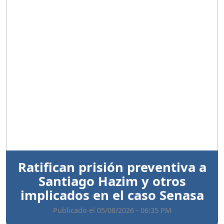
Anterior
Sigui
Ratifican prisión preventiva a
Santiago Hazim y otros
implicados en el caso Senasa
Publicado el 05/08/2026 - 06:35 PM