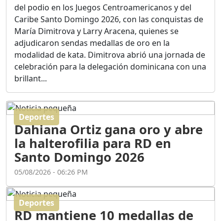
Ortega
del podio en los Juegos Centroamericanos y del
Duración: 56m 8s
Caribe Santo Domingo 2026, con las conquistas de
María Dimitrova y Larry Aracena, quienes se
adjudicaron sendas medallas de oro en la
ASÍ NACIÓ BAHORUCO:
modalidad de kata. Dimitrova abrió una jornada de
FUNDACIÓN, ORIGEN Y
celebración para la delegación dominicana con una
DESARROLLO / EDWIN
ACOSTA SUAREZ
brillant...
Duración: 1h 6m 55s
Deportes
¿PODRÁ LA CANDIDATURA
Dahiana Ortiz gana oro y abre
DE GONZALO CASTILLO
FRENAR LA HEMORRAGIA
la halterofilia para RD en
DEL P.L.D ?
Santo Domingo 2026
Duración: 28m 57s
05/08/2026 - 06:26 PM
GRECO HERASME Y SUS
PREMONICIONES SOBRE
Deportes
EL PANORAMA POLITICO
RD mantiene 10 medallas de
NACIONAL E