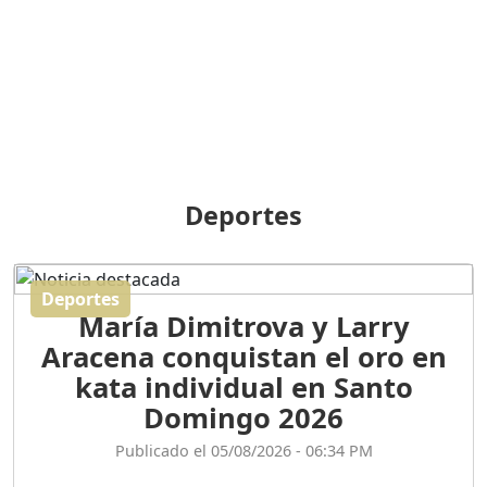
BREILLEY PERALTA: SDE
RECLAMA NUEVA
GENERACIÓN POLÍTICA
Duración: 31m 39s
ORIGEN HISTÓRICO Y
DIFERENCIAS ENTRE
Deportes
REPÚBLICA DOMINICANA
Y HAITÍ
Duración: 1h 15m 55s
Deportes
María Dimitrova y Larry
CONVERSANDO EL
Aracena conquistan el oro en
PODCAST RAFAEL MÉNDEZ
Duración: 1h 9m 56s
kata individual en Santo
Domingo 2026
ENCUESTAS
Publicado el 05/08/2026 - 06:34 PM
MAQUILLADAS......