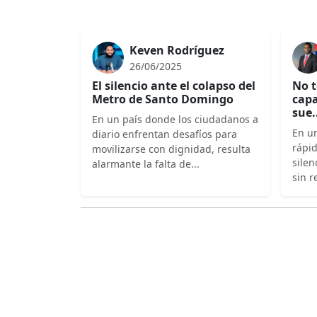
Keven Rodríguez
26/06/2025
El silencio ante el colapso del
No t
Metro de Santo Domingo
capa
sue.
En un país donde los ciudadanos a
En un
diario enfrentan desafíos para
rápi
movilizarse con dignidad, resulta
silen
alarmante la falta de...
sin r