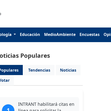
ología
Educación
MedioAmbiente
Encuestas
Opi
oticias Populares
Populares
Tendencias
Noticias
Votar
INTRANT habilitará citas en
1
línea para solicitar la