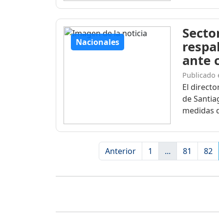
Secto
Nacionales
respa
ante c
Publicado 
El direct
de Santia
medidas d
Anterior
1
...
81
82