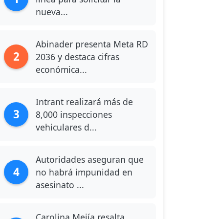
nueva...
Abinader presenta Meta RD
2
2036 y destaca cifras
económica...
Intrant realizará más de
3
8,000 inspecciones
vehiculares d...
Autoridades aseguran que
4
no habrá impunidad en
asesinato ...
Carolina Mejía resalta