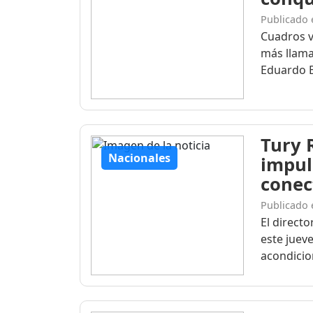
Publicado 
Cuadros v
más llama
Eduardo Br
Tury 
Nacionales
impuls
conec
Publicado 
El directo
este juev
acondicio