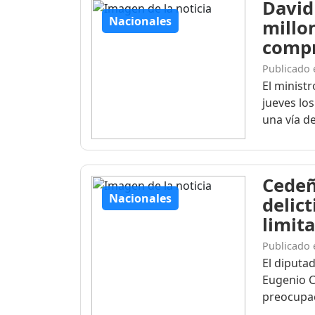
David
Nacionales
millo
compr
Publicado 
El ministr
jueves lo
una vía de
Cedeñ
Nacionales
delic
limit
Publicado 
El diputa
Eugenio C
preocupac