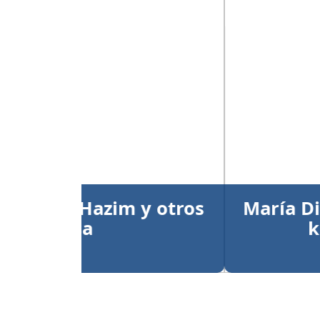
Anterior
María Dimitrova y Larry
kata individual
Publicado el