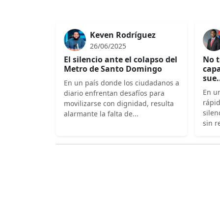
Keven Rodríguez
26/06/2025
El silencio ante el colapso del
No t
Metro de Santo Domingo
capa
sue.
En un país donde los ciudadanos a
En un
diario enfrentan desafíos para
rápi
movilizarse con dignidad, resulta
silen
alarmante la falta de...
sin r