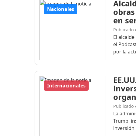
Alcal
Nacionales
obras
en se
Publicado 
El alcald
el Podcas
por la actu
EE.UU
Internacionales
inver
organ
Publicado 
La admini
Trump, ins
inversión 