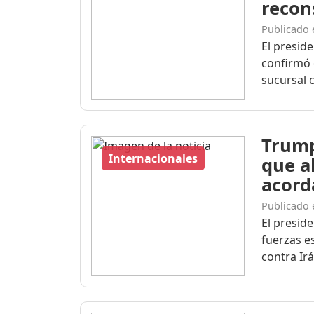
recon
Publicado 
El preside
confirmó q
sucursal c
Trump
Internacionales
que a
acord
Publicado 
El presid
fuerzas 
contra Irán