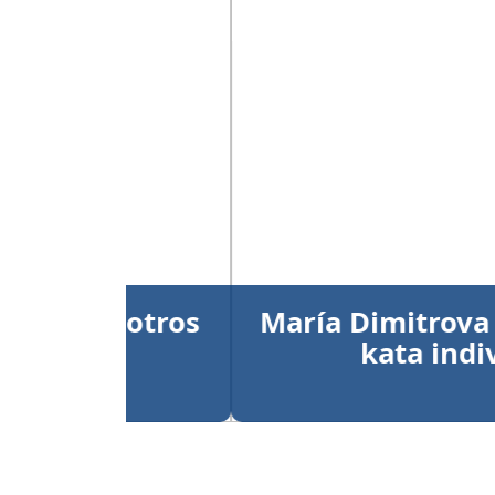
Anterior
María Dimitrova y Larry
kata individual
Publicado el