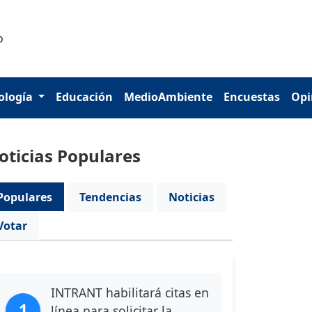
ología
Educación
MedioAmbiente
Encuestas
Opi
oticias Populares
Populares
Tendencias
Noticias
Votar
INTRANT habilitará citas en
1
línea para solicitar la