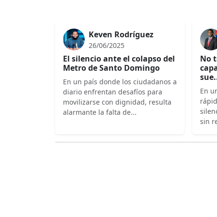
Keven Rodríguez
26/06/2025
El silencio ante el colapso del
No t
Metro de Santo Domingo
capa
sue.
En un país donde los ciudadanos a
En un
diario enfrentan desafíos para
rápi
movilizarse con dignidad, resulta
silen
alarmante la falta de...
sin r