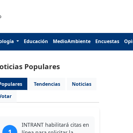
ología
Educación
MedioAmbiente
Encuestas
Opi
oticias Populares
Populares
Tendencias
Noticias
Votar
INTRANT habilitará citas en
1
línea para solicitar la