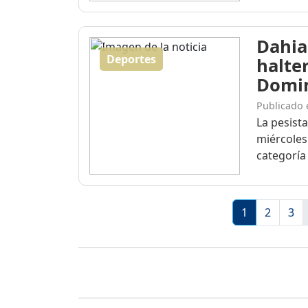
Dahia
Deportes
halte
Domi
Publicado 
La pesist
miércoles
categoría 
1
2
3