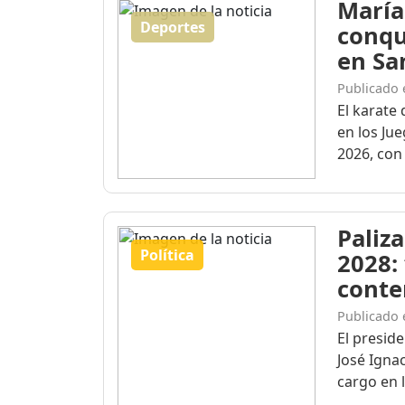
María
Deportes
conqu
en Sa
Publicado 
El karate 
en los Ju
2026, con 
Paliza
Política
2028:
conte
Publicado 
El presid
José Igna
cargo en l