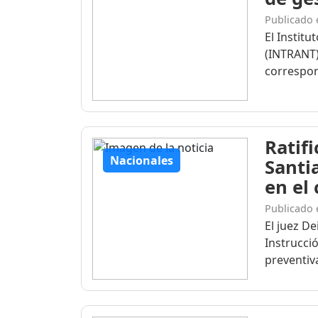
Publicado 
El Institu
(INTRANT)
correspon
Ratif
Nacionales
Santi
en el
Publicado 
El juez D
Instrucció
preventiva