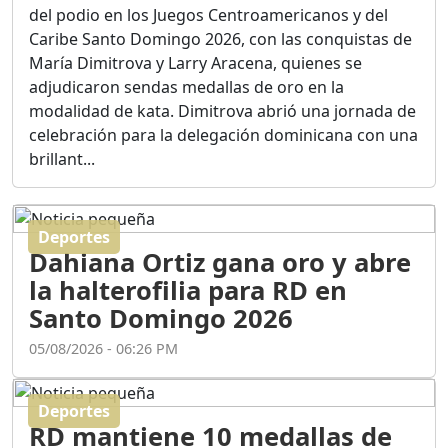
Ortega
del podio en los Juegos Centroamericanos y del
Duración: 56m 8s
Caribe Santo Domingo 2026, con las conquistas de
María Dimitrova y Larry Aracena, quienes se
adjudicaron sendas medallas de oro en la
ASÍ NACIÓ BAHORUCO:
modalidad de kata. Dimitrova abrió una jornada de
FUNDACIÓN, ORIGEN Y
celebración para la delegación dominicana con una
DESARROLLO / EDWIN
ACOSTA SUAREZ
brillant...
Duración: 1h 6m 55s
Deportes
¿PODRÁ LA CANDIDATURA
Dahiana Ortiz gana oro y abre
DE GONZALO CASTILLO
FRENAR LA HEMORRAGIA
la halterofilia para RD en
DEL P.L.D ?
Santo Domingo 2026
Duración: 28m 57s
05/08/2026 - 06:26 PM
GRECO HERASME Y SUS
PREMONICIONES SOBRE
Deportes
EL PANORAMA POLITICO
RD mantiene 10 medallas de
NACIONAL E