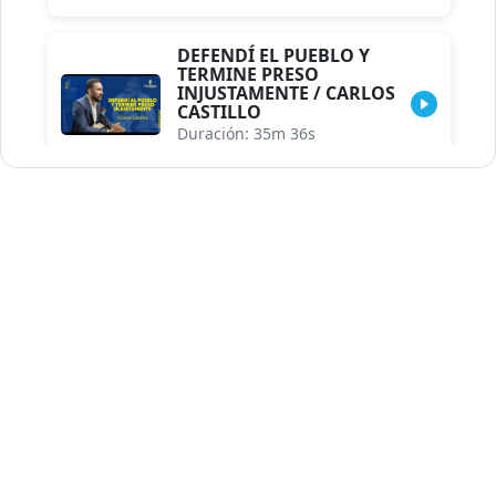
DEFENDÍ EL PUEBLO Y
TERMINE PRESO
INJUSTAMENTE / CARLOS
CASTILLO
Duración: 35m 36s
INDISCRECIONES DEL
ASESOR DEL PRESIDENTE /
CAROLINA MEJIA MAL
POSICIONADA EN LA
ENCUESTA DE ACD
Duración: 17m 30s
LA VERDADERA REFORMA
EDUCATIVA.../JHOSERAND
HERASME
Duración: 8m 30s