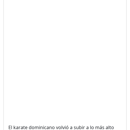
Duración: 19m 38s
UNA VOZ CON PROPÓSITO
/ ONANEY MENDEZ DESDE
TUTILAPIA.
Duración: 26m 0s
"¡SAN JUAN NO QUIERE
ORO' ESTA ES LA RAZÓN !
Duración: 12m 26s
GOBIERNO PERDIDO :SIN
PLAN PARA ENFRENTAR LA
CRISIS.
Duración: 14m 6s
El karate dominicano volvió a subir a lo más alto
El Informe con Alicia