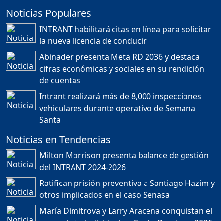
Noticias Populares
¿POR QUÉ TENEMOS
TÍTULOS EN RD?
INTRANT habilitará citas en línea para solicitar
Duración: 24m 35s
la nueva licencia de conducir
Abinader presenta Meta RD 2036 y destaca
cifras económicas y sociales en su rendición
JORGE R. BAUGER: REP.
de cuentas
DOM. PUEDE IR AL
MUNDIAL; HABLA DE
Intrant realizará más de 8,000 inspecciones
MESSI, MARADONA Y SU
PASIÓN AL FUTBOL EN RD
vehiculares durante operativo de Semana
Duración: 1h 28m 49s
Santa
Noticias en Tendencias
Socavón avanza ,
Milton Morrison presenta balance de gestión
carretera las cañitas
del INTRANT 2024-2026
detenida, Bahoruco
provincia ecoturistica
Ratifican prisión preventiva a Santiago Hazim y
Duración: 42m 11s
otros implicados en el caso Senasa
María Dimitrova y Larry Aracena conquistan el