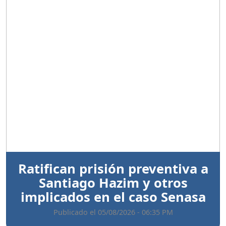
Anterior
Sigui
Ratifican prisión preventiva a
Santiago Hazim y otros
implicados en el caso Senasa
Publicado el 05/08/2026 - 06:35 PM