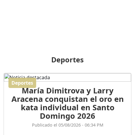
BREILLEY PERALTA: SDE
RECLAMA NUEVA
GENERACIÓN POLÍTICA
Duración: 31m 39s
ORIGEN HISTÓRICO Y
DIFERENCIAS ENTRE
Deportes
REPÚBLICA DOMINICANA
Y HAITÍ
Duración: 1h 15m 55s
Deportes
María Dimitrova y Larry
CONVERSANDO EL
Aracena conquistan el oro en
PODCAST RAFAEL MÉNDEZ
Duración: 1h 9m 56s
kata individual en Santo
Domingo 2026
ENCUESTAS
Publicado el 05/08/2026 - 06:34 PM
MAQUILLADAS......