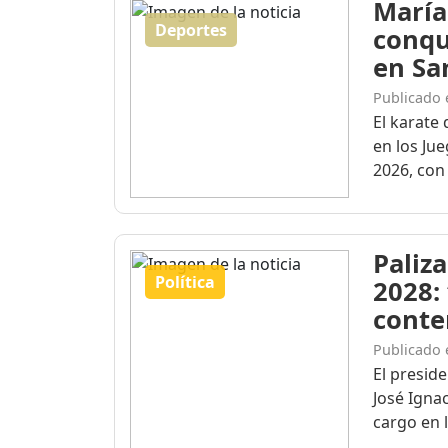
María
Deportes
conqu
en Sa
Publicado 
El karate 
en los Ju
2026, con 
Paliza
Política
2028:
conte
Publicado 
El presid
José Igna
cargo en l