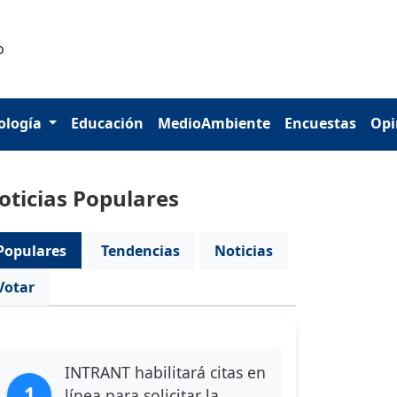
ología
Educación
MedioAmbiente
Encuestas
Opi
oticias Populares
Populares
Tendencias
Noticias
Votar
INTRANT habilitará citas en
1
línea para solicitar la