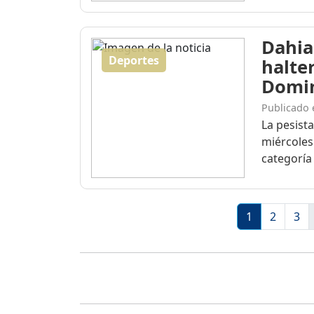
Dahia
Deportes
halte
Domi
Publicado 
La pesist
miércoles
categoría 
1
2
3