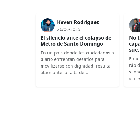
Keven Rodríguez
26/06/2025
El silencio ante el colapso del
No t
Metro de Santo Domingo
capa
sue.
En un país donde los ciudadanos a
En un
diario enfrentan desafíos para
rápi
movilizarse con dignidad, resulta
silen
alarmante la falta de...
sin r