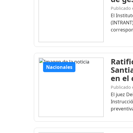
Publicado 
El Institu
(INTRANT)
correspon
Ratif
Nacionales
Santi
en el
Publicado 
El juez D
Instrucció
preventiva