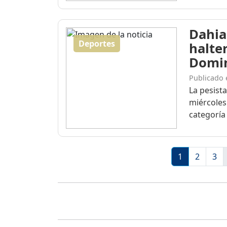
Dahia
Deportes
halte
Domi
Publicado 
La pesist
miércoles
categoría 
1
2
3