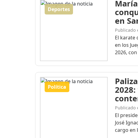
María
Deportes
conqu
en Sa
Publicado 
El karate 
en los Ju
2026, con 
Paliza
Política
2028:
conte
Publicado 
El presid
José Igna
cargo en l