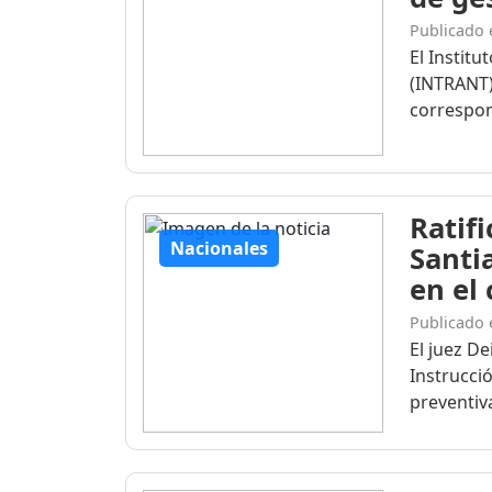
Publicado 
El Institu
(INTRANT)
correspon
Ratif
Nacionales
Santi
en el
Publicado 
El juez D
Instrucció
preventiva