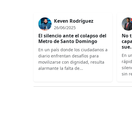
Keven Rodríguez
26/06/2025
El silencio ante el colapso del
No t
Metro de Santo Domingo
capa
sue.
En un país donde los ciudadanos a
En un
diario enfrentan desafíos para
rápi
movilizarse con dignidad, resulta
silen
alarmante la falta de...
sin r