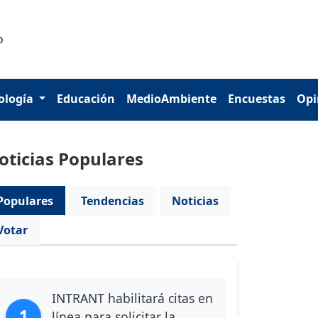
ología
Educación
MedioAmbiente
Encuestas
Opi
oticias Populares
Populares
Tendencias
Noticias
Votar
INTRANT habilitará citas en
1
línea para solicitar la