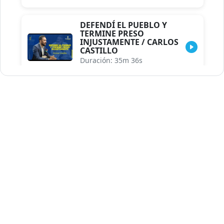
DEFENDÍ EL PUEBLO Y
TERMINE PRESO
INJUSTAMENTE / CARLOS
CASTILLO
Duración: 35m 36s
INDISCRECIONES DEL
ASESOR DEL PRESIDENTE /
CAROLINA MEJIA MAL
POSICIONADA EN LA
ENCUESTA DE ACD
Duración: 17m 30s
LA VERDADERA REFORMA
EDUCATIVA.../JHOSERAND
HERASME
Duración: 8m 30s