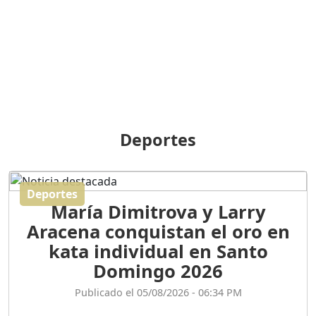
BREILLEY PERALTA: SDE
RECLAMA NUEVA
GENERACIÓN POLÍTICA
Duración: 31m 39s
ORIGEN HISTÓRICO Y
DIFERENCIAS ENTRE
Deportes
REPÚBLICA DOMINICANA
Y HAITÍ
Duración: 1h 15m 55s
Deportes
María Dimitrova y Larry
CONVERSANDO EL
Aracena conquistan el oro en
PODCAST RAFAEL MÉNDEZ
Duración: 1h 9m 56s
kata individual en Santo
Domingo 2026
ENCUESTAS
Publicado el 05/08/2026 - 06:34 PM
MAQUILLADAS......