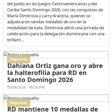
Ortega
del podio en los Juegos Centroamericanos y del
Duración: 56m 8s
Caribe Santo Domingo 2026, con las conquistas de
María Dimitrova y Larry Aracena, quienes se
adjudicaron sendas medallas de oro en la
ASÍ NACIÓ BAHORUCO:
modalidad de kata. Dimitrova abrió una jornada de
FUNDACIÓN, ORIGEN Y
celebración para la delegación dominicana con una
DESARROLLO / EDWIN
ACOSTA SUAREZ
brillant...
Duración: 1h 6m 55s
Deportes
¿PODRÁ LA CANDIDATURA
Dahiana Ortiz gana oro y abre
DE GONZALO CASTILLO
FRENAR LA HEMORRAGIA
la halterofilia para RD en
DEL P.L.D ?
Santo Domingo 2026
Duración: 28m 57s
05/08/2026 - 06:26 PM
GRECO HERASME Y SUS
PREMONICIONES SOBRE
Deportes
EL PANORAMA POLITICO
RD mantiene 10 medallas de
NACIONAL E