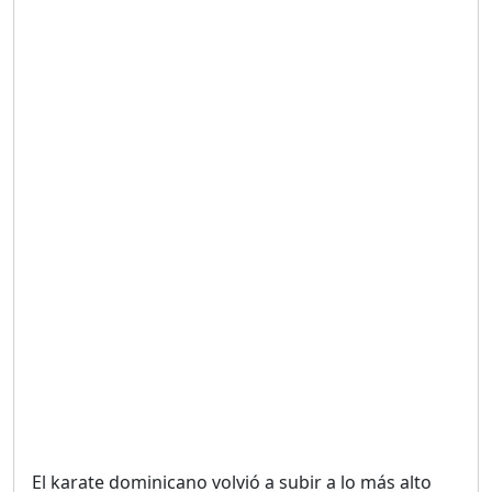
Duración: 19m 38s
UNA VOZ CON PROPÓSITO
/ ONANEY MENDEZ DESDE
TUTILAPIA.
Duración: 26m 0s
"¡SAN JUAN NO QUIERE
ORO' ESTA ES LA RAZÓN !
Duración: 12m 26s
GOBIERNO PERDIDO :SIN
PLAN PARA ENFRENTAR LA
CRISIS.
Duración: 14m 6s
El karate dominicano volvió a subir a lo más alto
El Informe con Alicia