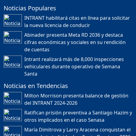
Noticias Populares
¿POR QUÉ TENEMOS
TÍTULOS EN RD?
INTRANT habilitará citas en línea para solicitar
Duración: 24m 35s
la nueva licencia de conducir
Abinader presenta Meta RD 2036 y destaca
cifras económicas y sociales en su rendición
JORGE R. BAUGER: REP.
de cuentas
DOM. PUEDE IR AL
MUNDIAL; HABLA DE
Intrant realizará más de 8,000 inspecciones
MESSI, MARADONA Y SU
PASIÓN AL FUTBOL EN RD
vehiculares durante operativo de Semana
Duración: 1h 28m 49s
Santa
Noticias en Tendencias
Socavón avanza ,
Milton Morrison presenta balance de gestión
carretera las cañitas
del INTRANT 2024-2026
detenida, Bahoruco
provincia ecoturistica
Ratifican prisión preventiva a Santiago Hazim y
Duración: 42m 11s
otros implicados en el caso Senasa
María Dimitrova y Larry Aracena conquistan el