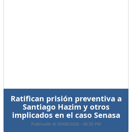
Anterior
Sigui
Ratifican prisión preventiva a
Santiago Hazim y otros
implicados en el caso Senasa
Publicado el 05/08/2026 - 06:35 PM